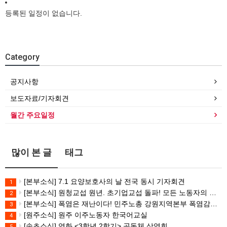
등록된 일정이 없습니다.
Category
공지사항
보도자료/기자회견
월간 주요일정
많이 본 글
태그
[본부소식] 7.1 요양보호사의 날 전국 동시 기자회견
1
[본부소식] 원청교섭 원년. 초기업교섭 돌파! 모든 노동자의 노동기본권 쟁취! 민주노총 7.15 총파업대회
2
[본부소식] 폭염은 재난이다! 민주노총 강원지역본부 폭염감시단 선포 기자회견
3
[원주소식] 원주 이주노동자 한국어교실
4
[속초소식] 영화 <3학년 2학기> 공동체 상영회
5