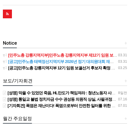
Notice
+
[민주노총 강릉지역지부]민주노총 강릉지역지부 제12기 임원 보궐선거결과 공고
03.31
[공고]민주노총 태백정선지역지부 2026년 정기 대의원대회 재소집 건
03.31
[공고]민주노총 강릉지역지부 12기 임원 보궐선거 후보자 확정 공고
03.25
보도/기자회견
+
[성명] 막을 수 있었던 죽음, HL만도가 책임져라 : 청년노동자 사망사고의 철저한 진상규명과 재발방지 대책 마련하라
8일전
[성명] 통일교 불법 정치자금 수수 권성동 의원직 상실, 사필귀정이다
07.16
[기자회견] 폭염은 재난이다! 폭염으로부터 안전한 일터를 위한 민주노총 강원지역본부 폭염감시단 선포 기자회견
07.01
월간 주요일정
+