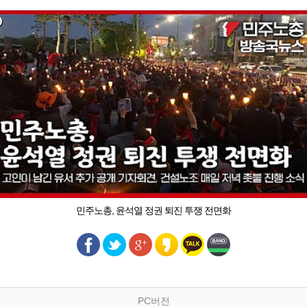
민주노총, 윤석열 정권 퇴진 투쟁 전면화
PC버전