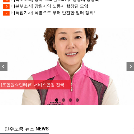
[본부소식] 강원지역 노동자 합창단 모임
6
[특집기사] 폭염으로 부터 안전한 일터 쟁취!
7
Previous
Nex
[조합원☆인터뷰] 서비스연맹 전국…
민주노총 뉴스 NEWS