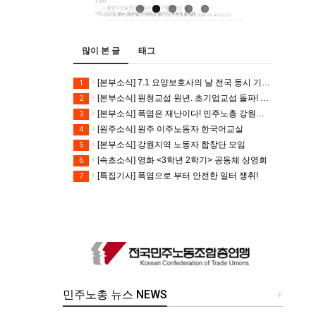
많이 본 글
태그
[본부소식] 7.1 요양보호사의 날 전국 동시 기자회견
1
[본부소식] 원청교섭 원년. 초기업교섭 돌파! 모든 노동자의 노동기본권 쟁취! 민주노총 7.15 총파업대회
2
[본부소식] 폭염은 재난이다! 민주노총 강원지역본부 폭염감시단 선포 기자회견
3
[원주소식] 원주 이주노동자 한국어교실
4
[본부소식] 강원지역 노동자 합창단 모임
5
[속초소식] 영화 <3학년 2학기> 공동체 상영회
6
[특집기사] 폭염으로 부터 안전한 일터 쟁취!
7
민주노총 뉴스 NEWS
+