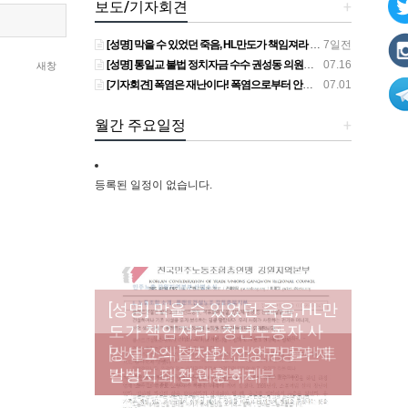
보도/기자회견
+
[성명] 막을 수 있었던 죽음, HL만도가 책임져라 : 청년노동자 사망사고의 철저한 진상규명과 재발방지 대책 마련하라
7일전
[성명] 통일교 불법 정치자금 수수 권성동 의원직 상실, 사필귀정이다
07.16
새창
[기자회견] 폭염은 재난이다! 폭염으로부터 안전한 일터를 위한 민주노총 강원지역본부 폭염감시단 선포 기자회견
07.01
월간 주요일정
+
등록된 일정이 없습니다.
[성명] 막을 수 있었던 죽음, HL만
도가 책임져라 : 청년노동자 사
[조합원☆인터뷰] 서비스연맹 전
망사고의 철저한 진상규명과 재
[산별소식] 건설산업연맹 플랜트
[강릉,속초,원주,춘천] 폭염감시
국학교비정규직노동조합 강원
[본부소식] 강원지역 노동자 합
발방지 대책 마련하라
건설노조 강원충북지부
단 사업 이모저모
지부 김유미 춘천지회장
창단 모임