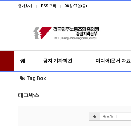
즐겨찾기
RSS 구독
08월 07일(금)
공지|기자회견
미디어|문서 자
Tag Box
태그박스