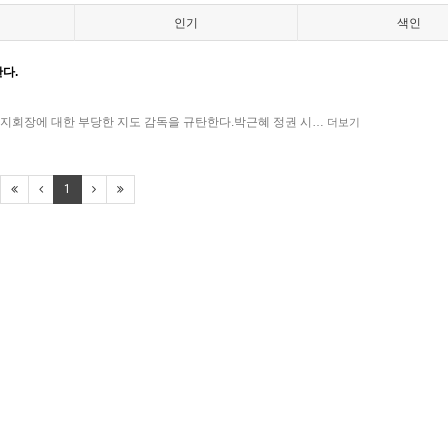
인기
색인
다.
회장에 대한 부당한 지도 감독을 규탄한다.박근혜 정권 시…
더보기
1