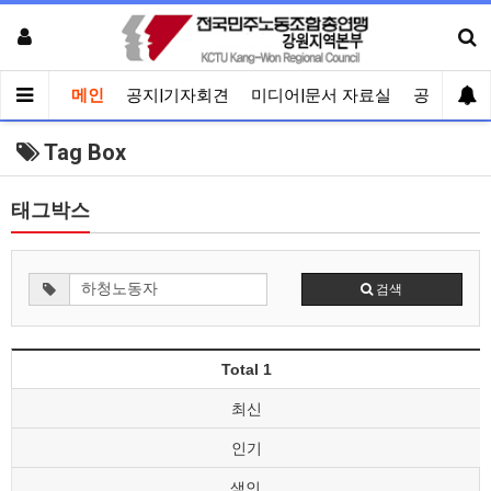
메인
공지|기자회견
미디어|문서 자료실
공유게시
Tag Box
태그박스
검색
Total 1
최신
인기
색인