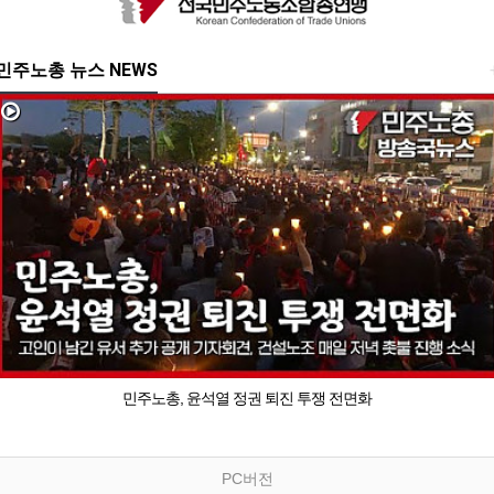
민주노총 뉴스 NEWS
민주노총, 윤석열 정권 퇴진 투쟁 전면화
PC버전