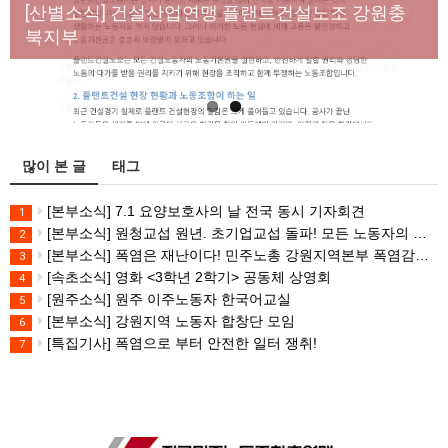
년노동자 사망사고의 철저한 진상규명과 재발방지
[산별소식] 건설산업연맹 플랜트건설노조 강원충
대책 마련하라
북지부
많이 본 글
태그
[본부소식] 7.1 요양보호사의 날 전국 동시 기자회견
1
[본부소식] 원청교섭 원년. 초기업교섭 돌파! 모든 노동자의 노동기본권 쟁취! 민주노총 7.15 총파업대회
2
[본부소식] 폭염은 재난이다! 민주노총 강원지역본부 폭염감시단 선포 기자회견
3
[속초소식] 영화 <3학년 2학기> 공동체 상영회
4
[원주소식] 원주 이주노동자 한국어교실
5
[본부소식] 강원지역 노동자 합창단 모임
6
[특집기사] 폭염으로 부터 안전한 일터 쟁취!
7