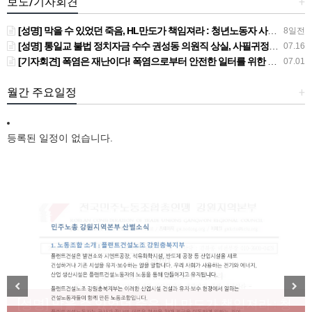
보도/기자회견
+
[성명] 막을 수 있었던 죽음, HL만도가 책임져라 : 청년노동자 사망사고의 철저한 진상규명과 재발방지 대책 마련하라
8일전
[성명] 통일교 불법 정치자금 수수 권성동 의원직 상실, 사필귀정이다
07.16
[기자회견] 폭염은 재난이다! 폭염으로부터 안전한 일터를 위한 민주노총 강원지역본부 폭염감시단 선포 기자회견
07.01
월간 주요일정
+
등록된 일정이 없습니다.
[성명] 막을 수 있었던 죽음, HL만도가 책임져라 : 청
Previous
Next