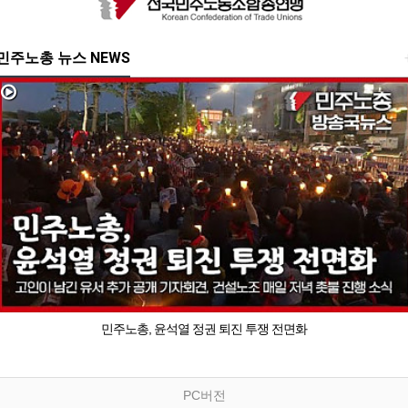
민주노총 뉴스 NEWS
민주노총, 윤석열 정권 퇴진 투쟁 전면화
PC버전