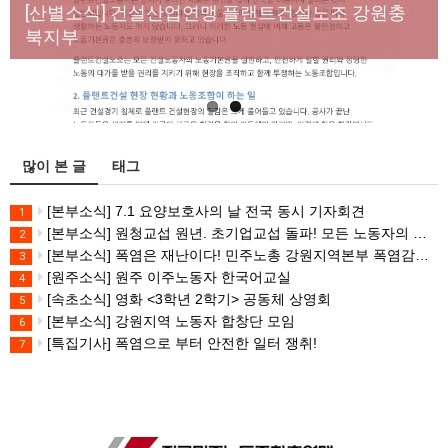
년노동자 사망사고의 철저한 진상규명과 재발방지
[산별소식] 건설산업연맹 플랜트건설노조 강원충
대책 마련하라
북지부
많이 본 글
태그
[본부소식] 7.1 요양보호사의 날 전국 동시 기자회견
1
[본부소식] 원청교섭 원년. 초기업교섭 돌파! 모든 노동자의 노동기본권 쟁취! 민주노총 7.15 총파업대회
2
[본부소식] 폭염은 재난이다! 민주노총 강원지역본부 폭염감시단 선포 기자회견
3
[원주소식] 원주 이주노동자 한국어교실
4
[속초소식] 영화 <3학년 2학기> 공동체 상영회
5
[본부소식] 강원지역 노동자 합창단 모임
6
[특집기사] 폭염으로 부터 안전한 일터 쟁취!
7