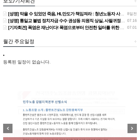
보도/기자회견
+
[성명] 막을 수 있었던 죽음, HL만도가 책임져라 : 청년노동자 사망사고의 철저한 진상규명과 재발방지 대책 마련하라
8일전
[성명] 통일교 불법 정치자금 수수 권성동 의원직 상실, 사필귀정이다
07.16
[기자회견] 폭염은 재난이다! 폭염으로부터 안전한 일터를 위한 민주노총 강원지역본부 폭염감시단 선포 기자회견
07.01
월간 주요일정
+
등록된 일정이 없습니다.
[성명] 막을 수 있었던 죽음, HL만도가 책임져라 : 청
Previous
Next