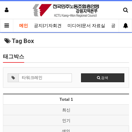
메인
공지|기자회견
미디어|문서 자료실
공유게시
Tag Box
태그박스
검색
Total 1
최신
인기
색인