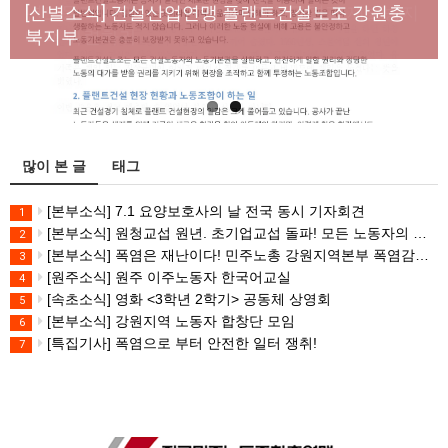
년노동자 사망사고의 철저한 진상규명과 재발방지
[산별소식] 건설산업연맹 플랜트건설노조 강원충
대책 마련하라
북지부
많이 본 글
태그
[본부소식] 7.1 요양보호사의 날 전국 동시 기자회견
1
[본부소식] 원청교섭 원년. 초기업교섭 돌파! 모든 노동자의 노동기본권 쟁취! 민주노총 7.15 총파업대회
2
[본부소식] 폭염은 재난이다! 민주노총 강원지역본부 폭염감시단 선포 기자회견
3
[원주소식] 원주 이주노동자 한국어교실
4
[속초소식] 영화 <3학년 2학기> 공동체 상영회
5
[본부소식] 강원지역 노동자 합창단 모임
6
[특집기사] 폭염으로 부터 안전한 일터 쟁취!
7