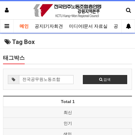
메인
공지|기자회견
미디어|문서 자료실
공유게시
Tag Box
태그박스
검색
Total 1
최신
인기
색인