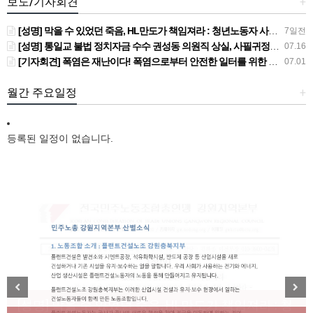
보도/기자회견
+
[성명] 막을 수 있었던 죽음, HL만도가 책임져라 : 청년노동자 사망사고의 철저한 진상규명과 재발방지 대책 마련하라
7일전
[성명] 통일교 불법 정치자금 수수 권성동 의원직 상실, 사필귀정이다
07.16
[기자회견] 폭염은 재난이다! 폭염으로부터 안전한 일터를 위한 민주노총 강원지역본부 폭염감시단 선포 기자회견
07.01
월간 주요일정
+
등록된 일정이 없습니다.
[성명] 막을 수 있었던 죽음, HL만도가 책임져라 : 청
Previous
Next