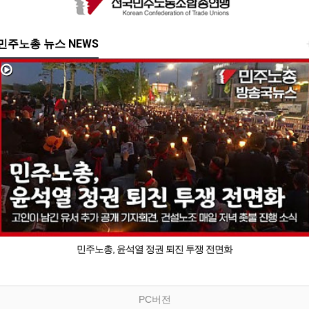
민주노총 뉴스 NEWS
민주노총, 윤석열 정권 퇴진 투쟁 전면화
PC버전