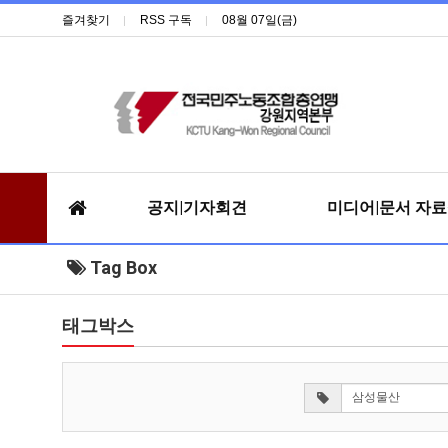
즐겨찾기
RSS 구독
08월 07일(금)
공지|기자회견
미디어|문서 자
Tag Box
태그박스