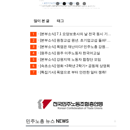
많이 본 글
태그
[본부소식] 7.1 요양보호사의 날 전국 동시 기자회견
1
[본부소식] 원청교섭 원년. 초기업교섭 돌파! 모든 노동자의 노동기본권 쟁취! 민주노총 7.15 총파업대회
2
[본부소식] 폭염은 재난이다! 민주노총 강원지역본부 폭염감시단 선포 기자회견
3
[원주소식] 원주 이주노동자 한국어교실
4
[본부소식] 강원지역 노동자 합창단 모임
5
[속초소식] 영화 <3학년 2학기> 공동체 상영회
6
[특집기사] 폭염으로 부터 안전한 일터 쟁취!
7
민주노총 뉴스 NEWS
+