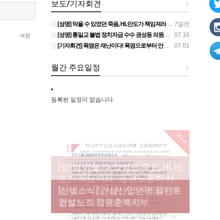
보도/기자회견
+
[성명] 막을 수 있었던 죽음, HL만도가 책임져라 : 청년노동자 사망사고의 철저한 진상규명과 재발방지 대책 마련하라
7일전
[성명] 통일교 불법 정치자금 수수 권성동 의원직 상실, 사필귀정이다
07.16
새창
[기자회견] 폭염은 재난이다! 폭염으로부터 안전한 일터를 위한 민주노총 강원지역본부 폭염감시단 선포 기자회견
07.01
월간 주요일정
+
등록된 일정이 없습니다.
New
[성명] 막을 수 있었던 죽음, HL만
도가 책임져라 : 청년노동자 사
[조합원☆인터뷰] 서비스연맹 전
망사고의 철저한 진상규명과 재
[산별소식] 건설산업연맹 플랜트
[강릉,속초,원주,춘천] 폭염감시
국학교비정규직노동조합 강원
[본부소식] 강원지역 노동자 합
발방지 대책 마련하라
건설노조 강원충북지부
단 사업 이모저모
지부 김유미 춘천지회장
창단 모임