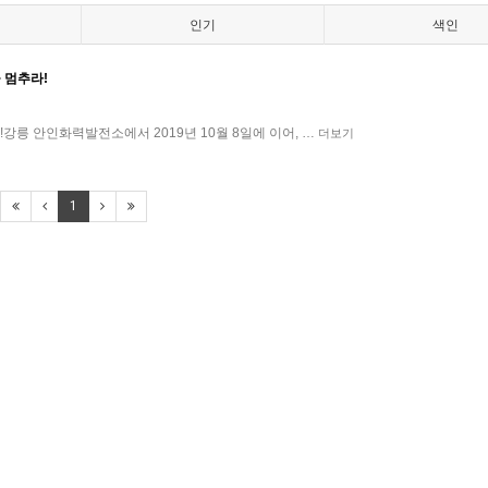
인기
색인
 멈추라!
릉 안인화력발전소에서 2019년 10월 8일에 이어, …
더보기
1