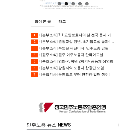
많이 본 글
태그
[본부소식] 7.1 요양보호사의 날 전국 동시 기자회견
1
[본부소식] 원청교섭 원년. 초기업교섭 돌파! 모든 노동자의 노동기본권 쟁취! 민주노총 7.15 총파업대회
2
[본부소식] 폭염은 재난이다! 민주노총 강원지역본부 폭염감시단 선포 기자회견
3
[원주소식] 원주 이주노동자 한국어교실
4
[속초소식] 영화 <3학년 2학기> 공동체 상영회
5
[본부소식] 강원지역 노동자 합창단 모임
6
[특집기사] 폭염으로 부터 안전한 일터 쟁취!
7
민주노총 뉴스 NEWS
+