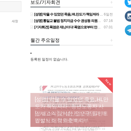
보도/기자회견
+
[성명] 막을 수 있었던 죽음, HL만도가 책임져라 : 청년노동자 사망사고의 철저한 진상규명과 재발방지 대책 마련하라
6일전
[성명] 통일교 불법 정치자금 수수 권성동 의원직 상실, 사필귀정이다
07.16
새창
[기자회견] 폭염은 재난이다! 폭염으로부터 안전한 일터를 위한 민주노총 강원지역본부 폭염감시단 선포 기자회견
07.01
월간 주요일정
+
등록된 일정이 없습니다.
New
New
New
New
[성명] 막을 수 있었던 죽음, HL만
도가 책임져라 : 청년노동자 사
[조합원☆인터뷰] 서비스연맹 전
망사고의 철저한 진상규명과 재
[산별소식] 건설산업연맹 플랜트
[강릉,속초,원주,춘천] 폭염감시
국학교비정규직노동조합 강원
[본부소식] 강원지역 노동자 합
발방지 대책 마련하라
건설노조 강원충북지부
단 사업 이모저모
지부 김유미 춘천지회장
창단 모임