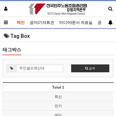
메인
공지|기자회견
미디어|문서 자료실
공유게시
Tag Box
태그박스
검색
Total 1
최신
인기
색인