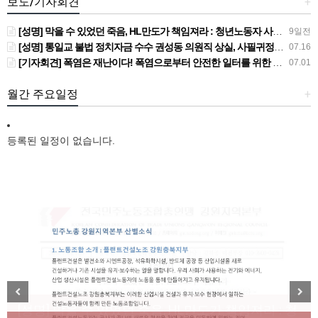
보도/기자회견
+
[성명] 막을 수 있었던 죽음, HL만도가 책임져라 : 청년노동자 사망사고의 철저한 진상규명과 재발방지 대책 마련하라
9일전
[성명] 통일교 불법 정치자금 수수 권성동 의원직 상실, 사필귀정이다
07.16
[기자회견] 폭염은 재난이다! 폭염으로부터 안전한 일터를 위한 민주노총 강원지역본부 폭염감시단 선포 기자회견
07.01
월간 주요일정
+
등록된 일정이 없습니다.
[성명] 막을 수 있었던 죽음, HL만도가 책임져라 : 청
Previous
Next