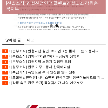
년노동자 사망사고의 철저한 진상규명과 재발방지
[산별소식] 건설산업연맹 플랜트건설노조 강원충
대책 마련하라
북지부
많이 본 글
태그
[본부소식] 원청교섭 원년. 초기업교섭 돌파! 모든 노동자의 노동기본권 쟁취! 민주노총 7.15 총파업대회
1
[속초소식] 영화 <3학년 2학기> 공동체 상영회
2
[본부소식] 강원지역 노동자 합창단 모임
3
[원주소식] 원주 이주노동자 한국어교실
4
[특집기사] 폭염으로 부터 안전한 일터 쟁취!
5
[조합원☆인터뷰] 서비스연맹 전국학교비정규직노동조합 강원지부 김유미 춘천지회장
6
[강릉,속초,원주,춘천] 폭염감시단 사업 이모저모
7