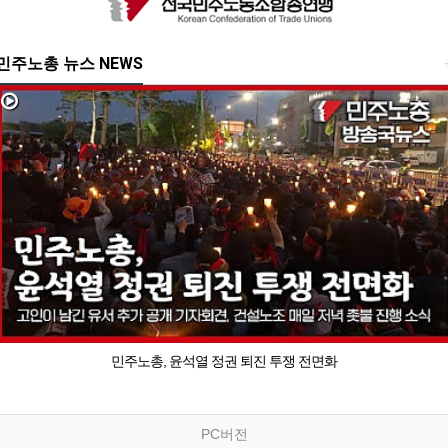
민주노총 뉴스 NEWS
민주노총, 윤석열 정권 퇴진 투쟁 전면화
PC버전