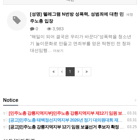
[성명] 텔레그램 N번방 성폭력, 성범죄에 대한 민
새창
주노총 입장
0
3,983
"해일이 되어 결국은 우리가 바꾼다"성폭력을 청소년
기 놀이문화로 만들고 면죄부를 얻은 탁현민 전 청와
대선임행…
더보기
1
Notice
+
[민주노총 강릉지역지부]민주노총 강릉지역지부 제12기 임원 보궐선거결과 공고
03.31
[공고]민주노총 태백정선지역지부 2026년 정기 대의원대회 재소집 건
03.31
[공고]민주노총 강릉지역지부 12기 임원 보궐선거 후보자 확정 공고
03.25