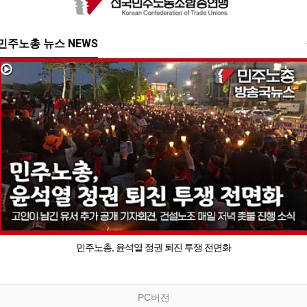
민주노총 뉴스 NEWS
민주노총, 윤석열 정권 퇴진 투쟁 전면화
PC버전