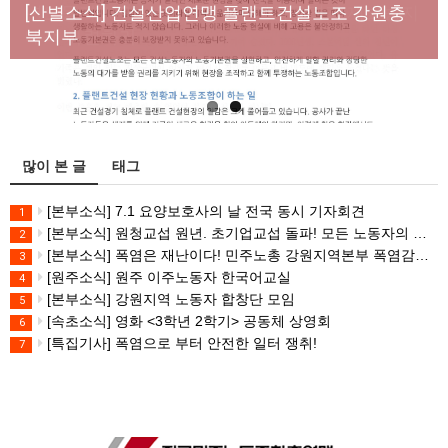
년노동자 사망사고의 철저한 진상규명과 재발방지
[산별소식] 건설산업연맹 플랜트건설노조 강원충
대책 마련하라
북지부
많이 본 글
태그
[본부소식] 7.1 요양보호사의 날 전국 동시 기자회견
1
[본부소식] 원청교섭 원년. 초기업교섭 돌파! 모든 노동자의 노동기본권 쟁취! 민주노총 7.15 총파업대회
2
[본부소식] 폭염은 재난이다! 민주노총 강원지역본부 폭염감시단 선포 기자회견
3
[원주소식] 원주 이주노동자 한국어교실
4
[본부소식] 강원지역 노동자 합창단 모임
5
[속초소식] 영화 <3학년 2학기> 공동체 상영회
6
[특집기사] 폭염으로 부터 안전한 일터 쟁취!
7