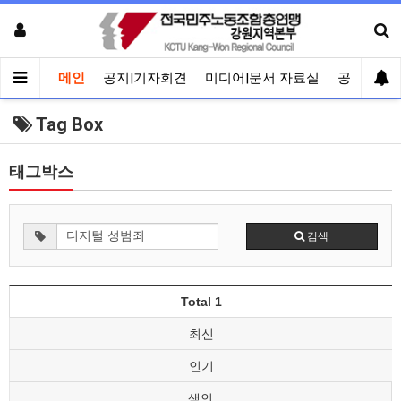
메인
공지|기자회견
미디어|문서 자료실
공유게시
Tag Box
태그박스
검색
Total 1
최신
인기
색인