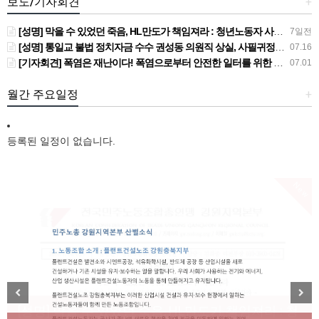
보도/기자회견
+
[성명] 막을 수 있었던 죽음, HL만도가 책임져라 : 청년노동자 사망사고의 철저한 진상규명과 재발방지 대책 마련하라
7일전
[성명] 통일교 불법 정치자금 수수 권성동 의원직 상실, 사필귀정이다
07.16
[기자회견] 폭염은 재난이다! 폭염으로부터 안전한 일터를 위한 민주노총 강원지역본부 폭염감시단 선포 기자회견
07.01
월간 주요일정
+
등록된 일정이 없습니다.
New
[성명] 막을 수 있었던 죽음, HL만도가 책임져라 : 청
Previous
Next