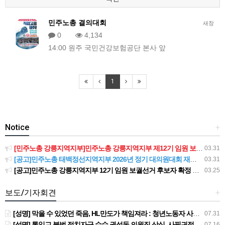
민주노총 결의대회
새창
0
4,134
14:00 원주 국민건강보험공단 본사 앞
1
Notice
+
[민주노총 강릉지역지부]민주노총 강릉지역지부 제12기 임원 보궐선거결과 공고
03.31
[공고]민주노총 태백정선지역지부 2026년 정기 대의원대회 재소집 건
03.31
[공고]민주노총 강릉지역지부 12기 임원 보궐선거 후보자 확정 공고
03.25
보도/기자회견
+
[성명] 막을 수 있었던 죽음, HL만도가 책임져라 : 청년노동자 사망사고의 철저한 진상규명과 재발방지 대책 마련하라
07.31
[성명] 통일교 불법 정치자금 수수 권성동 의원직 상실, 사필귀정이다
07.16