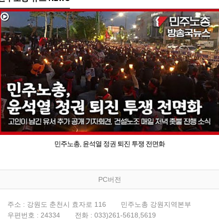
민주노총, 윤석열 정권 퇴진 투쟁 전면화
PC버전
주소 : 강원도 춘천시 효자로 116
민주노총 강원지역본부
우편번호 : 24334
전화 : 033)261-5618,5619