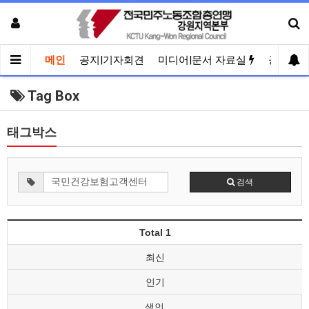
메인
공지|기자회견
미디어|문서 자료실
공유게
Tag Box
태그박스
검색
Total 1
최신
인기
색인