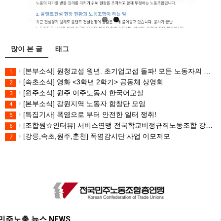
많이 본 글
태그
[본부소식] 원청교섭 원년. 초기업교섭 돌파! 모든 노동자의 노동기본권 쟁취! 민주노총 7.15 총파업대회
1
[속초소식] 영화 <3학년 2학기> 공동체 상영회
2
[원주소식] 원주 이주노동자 한국어교실
3
[본부소식] 강원지역 노동자 합창단 모임
4
[특집기사] 폭염으로 부터 안전한 일터 쟁취!
5
[조합원☆인터뷰] 서비스연맹 전국학교비정규직노동조합 강원지부 김유미 춘천지회장
6
[강릉,속초,원주,춘천] 폭염감시단 사업 이모저모
7
민주노총 뉴스 NEWS