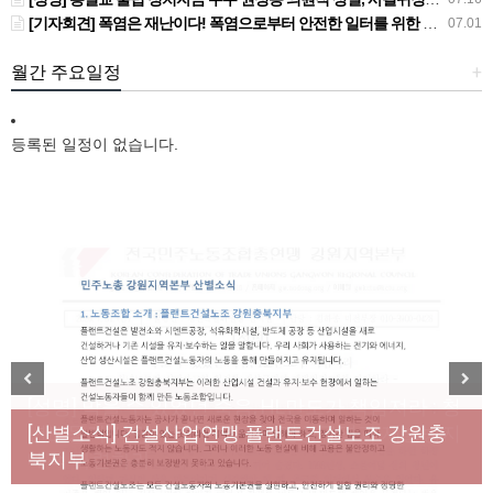
[기자회견] 폭염은 재난이다! 폭염으로부터 안전한 일터를 위한 민주노총 강원지역본부 폭염감시단 선포 기자회견
07.01
월간 주요일정
+
등록된 일정이 없습니다.
[성명] 막을 수 있었던 죽음, HL만도가 책임져라 : 청
Previous
Next
년노동자 사망사고의 철저한 진상규명과 재발방지
[산별소식] 건설산업연맹 플랜트건설노조 강원충
대책 마련하라
북지부