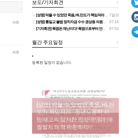
보도/기자회견
+
[성명] 막을 수 있었던 죽음, HL만도가 책임져라 : 청년노동자 사망사고의 철저한 진상규명과 재발방지 대책 마련하라
7일전
[성명] 통일교 불법 정치자금 수수 권성동 의원직 상실, 사필귀정이다
07.16
새창
[기자회견] 폭염은 재난이다! 폭염으로부터 안전한 일터를 위한 민주노총 강원지역본부 폭염감시단 선포 기자회견
07.01
월간 주요일정
+
새창
등록된 일정이 없습니다.
[성명] 막을 수 있었던 죽음, HL만
도가 책임져라 : 청년노동자 사
[조합원☆인터뷰] 서비스연맹 전
망사고의 철저한 진상규명과 재
[산별소식] 건설산업연맹 플랜트
[강릉,속초,원주,춘천] 폭염감시
국학교비정규직노동조합 강원
[본부소식] 강원지역 노동자 합
발방지 대책 마련하라
건설노조 강원충북지부
단 사업 이모저모
지부 김유미 춘천지회장
창단 모임