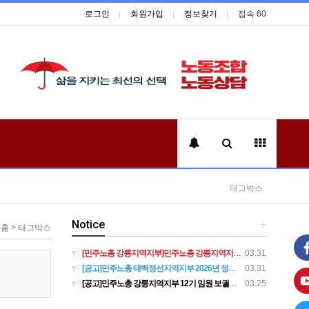
로그인
회원가입
정보찾기
접속 60
태그박스
Notice
+
홈 > 태그박스
[민주노총 강릉지역지부]민주노총 강릉지역지부 제12기 임원 보궐선거결과 공고
03.31
[공고]민주노총 태백정선지역지부 2026년 정기 대의원대회 재소집 건
03.31
[공고]민주노총 강릉지역지부 12기 임원 보궐선거 후보자 확정 공고
03.25