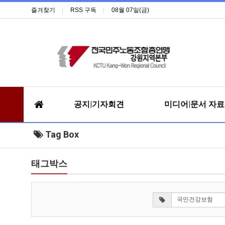
즐겨찾기
RSS 구독
08월 07일(금)
공지|기자회견
미디어|문서 자
Tag Box
태그박스