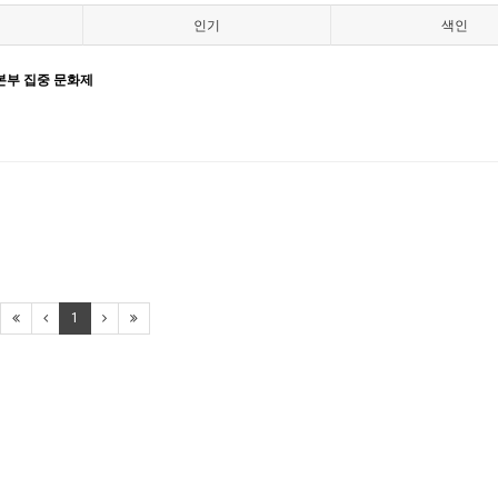
인기
색인
부 집중 문화제
1