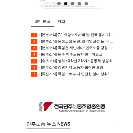
많이 본 글
태그
[본부소식] 7.1 요양보호사의 날 전국 동시 기자회견
1
[본부소식] 원청교섭 원년. 초기업교섭 돌파! 모든 노동자의 노동기본권 쟁취! 민주노총 7.15 총파업대회
2
[본부소식] 폭염은 재난이다! 민주노총 강원지역본부 폭염감시단 선포 기자회견
3
[원주소식] 원주 이주노동자 한국어교실
4
[속초소식] 영화 <3학년 2학기> 공동체 상영회
5
[본부소식] 강원지역 노동자 합창단 모임
6
[특집기사] 폭염으로 부터 안전한 일터 쟁취!
7
민주노총 뉴스 NEWS
+