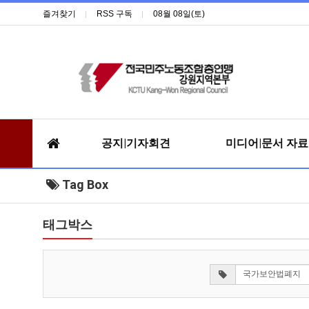
즐겨찾기
RSS 구독
08월 08일(토)
공지|기자회견
미디어|문서 자
Tag Box
태그박스