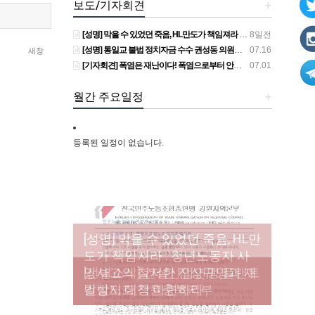
보도/기자회견
+
[성명] 막을 수 있었던 죽음, HL만도가 책임져라 : 청년노동자 사망사고의 철저한 진상규명과 재발방지 대책 마련하라
8일전
[성명] 통일교 불법 정치자금 수수 권성동 의원직 상실, 사필귀정이다
07.16
새창
[기자회견] 폭염은 재난이다! 폭염으로부터 안전한 일터를 위한 민주노총 강원지역본부 폭염감시단 선포 기자회견
07.01
월간 주요일정
+
등록된 일정이 없습니다.
[성명] 막을 수 있었던 죽음, HL만
도가 책임져라 : 청년노동자 사
[조합원☆인터뷰] 서비스연맹 전
망사고의 철저한 진상규명과 재
[산별소식] 건설산업연맹 플랜트
[강릉,속초,원주,춘천] 폭염감시
국학교비정규직노동조합 강원
[본부소식] 강원지역 노동자 합
발방지 대책 마련하라
건설노조 강원충북지부
단 사업 이모저모
지부 김유미 춘천지회장
창단 모임