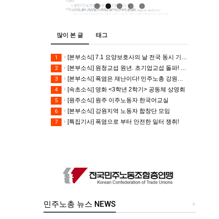
많이 본 글
태그
[본부소식] 7.1 요양보호사의 날 전국 동시 기자회견
1
[본부소식] 원청교섭 원년. 초기업교섭 돌파! 모든 노동자의 노동기본권 쟁취! 민주노총 7.15 총파업대회
2
[본부소식] 폭염은 재난이다! 민주노총 강원지역본부 폭염감시단 선포 기자회견
3
[속초소식] 영화 <3학년 2학기> 공동체 상영회
4
[원주소식] 원주 이주노동자 한국어교실
5
[본부소식] 강원지역 노동자 합창단 모임
6
[특집기사] 폭염으로 부터 안전한 일터 쟁취!
7
민주노총 뉴스 NEWS
+