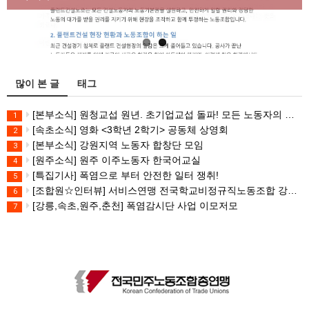
많이 본 글
태그
[본부소식] 원청교섭 원년. 초기업교섭 돌파! 모든 노동자의 노동기본권 쟁취! 민주노총 7.15 총파업대회
1
[속초소식] 영화 <3학년 2학기> 공동체 상영회
2
[본부소식] 강원지역 노동자 합창단 모임
3
[원주소식] 원주 이주노동자 한국어교실
4
[특집기사] 폭염으로 부터 안전한 일터 쟁취!
5
[조합원☆인터뷰] 서비스연맹 전국학교비정규직노동조합 강원지부 김유미 춘천지회장
6
[강릉,속초,원주,춘천] 폭염감시단 사업 이모저모
7