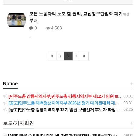
모든 노동자의 노조 할 권리, 교섭창구단일화 폐기
새창
부터
0
4,503
.
1
Notice
+
[민주노총 강릉지역지부]민주노총 강릉지역지부 제12기 임원 보궐선거결과 공고
03.31
[공고]민주노총 태백정선지역지부 2026년 정기 대의원대회 재소집 건
03.31
[공고]민주노총 강릉지역지부 12기 임원 보궐선거 후보자 확정 공고
03.25
보도/기자회견
+
[성명] 막을 수 있었던 죽음, HL만도가 책임져라 : 청년노동자 사망사고의 철저한 진상규명과 재발방지 대책 마련하라
9일전