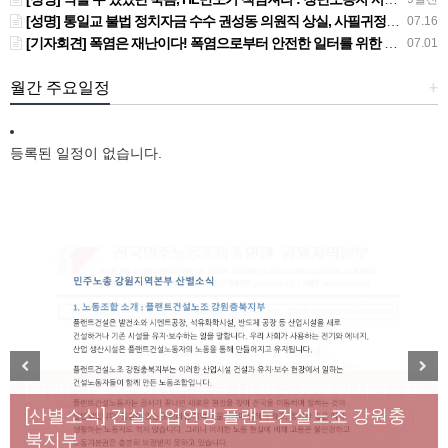
[성명] 통일교 불법 정치자금 수수 권성동 의원직 상실, 사필귀정이다
07.16
[기자회견] 폭염은 재난이다! 폭염으로부터 안전한 일터를 위한 민주노총 강원지역본부 폭염감시단 선포 기자회견
07.01
월간 주요일정
+
등록된 일정이 없습니다.
[성명] 막을 수 있었던 죽음, HL만도가 책임져라 : 청
Previous
Next
년노동자 사망사고의 철저한 진상규명과 재발방지
[산별소식] 건설산업연맹 플랜트건설노조 강원충
대책 마련하라
북지부