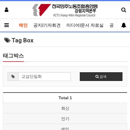
메인
공지|기자회견
미디어|문서 자료실
공유게시
Tag Box
태그박스
검색
Total 1
최신
인기
색인