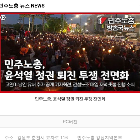
민주노총 뉴스 NEWS
민주노총, 윤석열 정권 퇴진 투쟁 전면화
PC버전
주소 : 강원도 춘천시 효자로 116
민주노총 강원지역본부