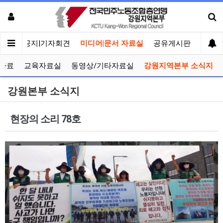
메인
공지|기자회견
미디어|문서 자료실
공유게시판
선거관
자료
교육자료실
동영상/기타자료실
강원지역본부 소식지
강원본부 소식지
현장의 소리 78호