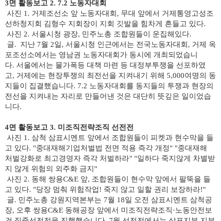
3면 활동보고 2. 7.2 노동자대회
사진 1. 거제조선소 앞 노동자대회, 무대 앞에서 거제통영고성조
선하청지회 김형수 지회장이 지회 깃발을 힘차게 흔들고 있다.
사진 2. 서울시청 광장, 민주노총 조합원들이 운집해있다.
글.
지난 7월 2일,
서울시청 인근에서는
전국노동자대회,
거제 옥
포조선소에서는
영남권 노동자대회가
동시에 개최되었습니
다.
서울에서는 물가폭등 대책 마련 등 대정부투쟁을 선포하였
고,
거제에는 현장투쟁의 최전선을 지켜내기 위해 5,000여명의 동
지들이 집결했습니다.
7.2 노동자대회를 동지들의 투쟁과 현장의
전선을 지켜내는 자리로 만들어낸 것은 대단히 뜻깊은 일이었습
니다.
4면 활동보고 3. 미조직전략조직 선전전
사진 1. 삼척 삼표시멘트 앞에서 조합원들이 피켓과 현수막을 들
고 있다. "중대재해기업처벌법 전면 적용 즉각 개정" "중대재해
처벌강화로 최고경영자 즉각 처벌하라" "일하다 죽지않게 차별받
지 않게 위험의 외주화 금지"
사진 2. 동해 쌍용C&E 앞, 조합원들이 현수막 앞에서 팔뚝을 들
고 있다. "당장 멈춰 위험작업! 죽지 않고 일할 권리 보장하라!"
글.
민주노총 강원지역본부는 7월 18일 오전 삼표시멘트 삼척공
장, 오후 쌍용C&E 동해공장 앞에서 미조직전략조직·노동안전보
건 집중선전전을 진행했습니다. 7월 선전전에서는 삼표지부 지부