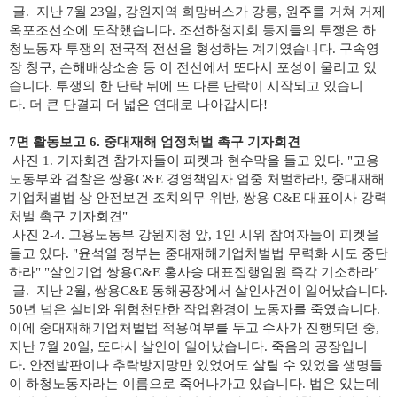
글.
지난 7월 23일, 강원지역 희망버스가 강릉, 원주를 거쳐 거제
옥포조선소에 도착했습니다.
조선하청지회 동지들의 투쟁은 하
청노동자 투쟁의 전국적 전선을 형성하는 계기였습니다.
구속영
장 청구, 손해배상소송 등 이 전선에서 또다시 포성이 울리고 있
습니다. 투쟁의 한 단락 뒤에 또 다른 단락이 시작되고 있습니
다.
더 큰 단결과 더 넓은 연대로 나아갑시다!
7면 활동보고 6. 중대재해 엄정처벌 촉구 기자회견
사진 1. 기자회견 참가자들이 피켓과 현수막을 들고 있다. "고용
노동부와 검찰은 쌍용C&E 경영책임자 엄중 처벌하라!, 중대재해
기업처벌법 상 안전보건 조치의무 위반, 쌍용 C&E 대표이사 강력
처벌 촉구 기자회견"
사진 2-4. 고용노동부 강원지청 앞, 1인 시위 참여자들이 피켓을
들고 있다.
"윤석열 정부는 중대재해기업처벌법 무력화 시도 중단
하라" "살인기업 쌍용C&E 홍사승 대표집행임원 즉각 기소하라"
글.
지난 2월, 쌍용C&E 동해공장에서 살인사건이 일어났습니다.
50년 넘은 설비와 위험천만한 작업환경이 노동자를 죽였습니다.
이에 중대재해기업처벌법 적용여부를 두고 수사가 진행되던 중,
지난 7월 20일, 또다시 살인이 일어났습니다. 죽음의 공장입니
다.
안전발판이나 추락방지망만 있었어도 살릴 수 있었을 생명들
이 하청노동자라는 이름으로 죽어나가고 있습니다. 법은 있는데