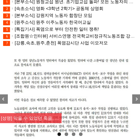
[본부소식] 원청교섭 원년. 초기업교섭 돌파! 모든 노동자의 노동기본권 쟁취! 민주노총 7.15 총파업대회
1
[속초소식] 영화 <3학년 2학기> 공동체 상영회
2
[본부소식] 강원지역 노동자 합창단 모임
3
[원주소식] 원주 이주노동자 한국어교실
4
[특집기사] 폭염으로 부터 안전한 일터 쟁취!
5
[조합원☆인터뷰] 서비스연맹 전국학교비정규직노동조합 강원지부 김유미 춘천지회장
6
[강릉,속초,원주,춘천] 폭염감시단 사업 이모저모
7
Previous
Nex
[조합원☆인터뷰] 서비스연맹 전국…