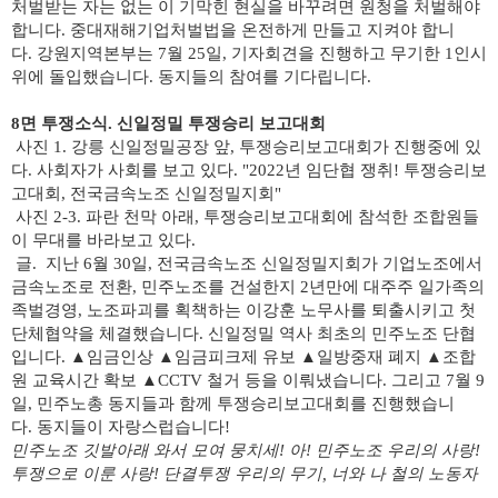
처벌받는 자는 없는 이 기막힌 현실을 바꾸려면 원청을 처벌해야
합니다. 중대재해기업처벌법을 온전하게 만들고 지켜야 합니
다.
강원지역본부는 7월 25일, 기자회견을 진행하고 무기한 1인시
위에 돌입했습니다.
동지들의 참여를 기다립니다.
8면 투쟁소식. 신일정밀 투쟁승리 보고대회
사진 1. 강릉 신일정밀공장 앞, 투쟁승리보고대회가 진행중에 있
다. 사회자가 사회를 보고 있다. "2022년 임단협 쟁취! 투쟁승리보
고대회, 전국금속노조 신일정밀지회"
사진 2-3. 파란 천막 아래, 투쟁승리보고대회에 참석한 조합원들
이 무대를 바라보고 있다.
글.
지난 6월 30일, 전국금속노조 신일정밀지회가 기업노조에서
금속노조로 전환, 민주노조를 건설한지 2년만에 대주주 일가족의
족벌경영, 노조파괴를 획책하는 이강훈 노무사를 퇴출시키고 첫
단체협약을 체결했습니다. 신일정밀 역사 최초의 민주노조 단협
입니다. ▲임금인상 ▲임금피크제 유보 ▲일방중재 폐지 ▲조합
원 교육시간 확보 ▲CCTV 철거 등을 이뤄냈습니다.
그리고 7월 9
일, 민주노총 동지들과 함께 투쟁승리보고대회를 진행했습니
다.
동지들이 자랑스럽습니다!
민주노조 깃발아래 와서 모여 뭉치세! 아! 민주노조 우리의 사랑!
투쟁으로 이룬 사랑! 단결투쟁 우리의 무기, 너와 나 철의 노동자