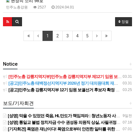
현장의 소리 98호
민주노총강원
2527
2024.04.01
정렬
1
2
3
4
5
Notice
+
[민주노총 강릉지역지부]민주노총 강릉지역지부 제12기 임원 보궐선거결과 공고
03.31
[공고]민주노총 태백정선지역지부 2026년 정기 대의원대회 재소집 건
03.31
[공고]민주노총 강릉지역지부 12기 임원 보궐선거 후보자 확정 공고
03.25
보도/기자회견
+
[성명] 막을 수 있었던 죽음, HL만도가 책임져라 : 청년노동자 사망사고의 철저한 진상규명과 재발방지 대책 마련하라
9일전
[성명] 통일교 불법 정치자금 수수 권성동 의원직 상실, 사필귀정이다
07.16
[기자회견] 폭염은 재난이다! 폭염으로부터 안전한 일터를 위한 민주노총 강원지역본부 폭염감시단 선포 기자회견
07.01