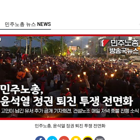
민주노총 뉴스 NEWS
민주노총, 윤석열 정권 퇴진 투쟁 전면화