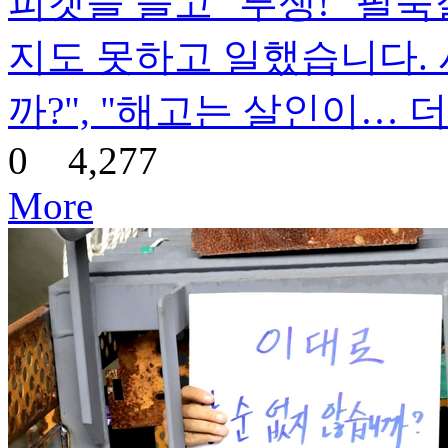
피켓을 들고 "투쟁!" 팔뚝
지도 못하고 일했습니다.
까?", "해고는 살인이…
더
0
4,277
More