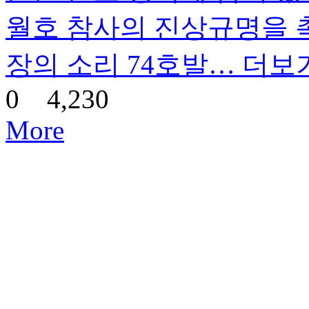
월호 참사의 진상규명을 
장의 소리 74호발…
더보
0
4,230
More