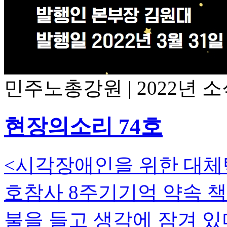
민주노총강원
|
2022년 
현장의소리 74호
<시각장애인을 위한 대체텍
호참사 8주기기억 약속 책
불을 들고 생각에 잠겨 있