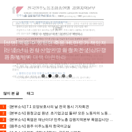
[성명] 막을 수 있었던 죽음, HL만도가 책임져
라 : 청년노동자 사망사고의 철저한 진상규명
[산별소식] 건설산업연맹 플랜트건설노조 강
[강릉,속초,원주,춘천] 폭염감시단 사업 이모저
[조합원☆인터뷰] 서비스연맹 전국학교비정
과 재발방지 대책 마련하라
원충북지부
모
규직노동조합 강원지부 김유미 춘천지회장
[본부소식] 강원지역 노동자 합창단 모임
많이 본 글
태그
[본부소식] 7.1 요양보호사의 날 전국 동시 기자회견
1
[본부소식] 원청교섭 원년. 초기업교섭 돌파! 모든 노동자의 노동기본권 쟁취! 민주노총 7.15 총파업대회
2
[본부소식] 폭염은 재난이다! 민주노총 강원지역본부 폭염감시단 선포 기자회견
3
[원주소식] 원주 이주노동자 한국어교실
4