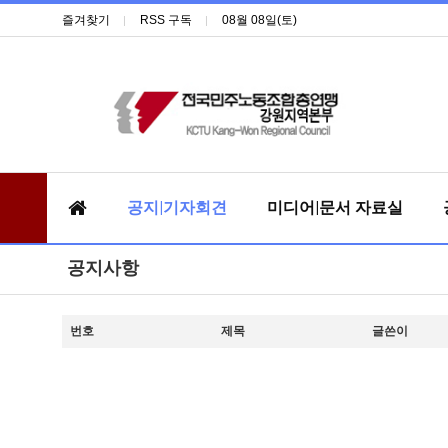
즐겨찾기
RSS 구독
08월 08일(토)
공지|기자회견
미디어|문서 자료실
공지사항
번호
제목
글쓴이