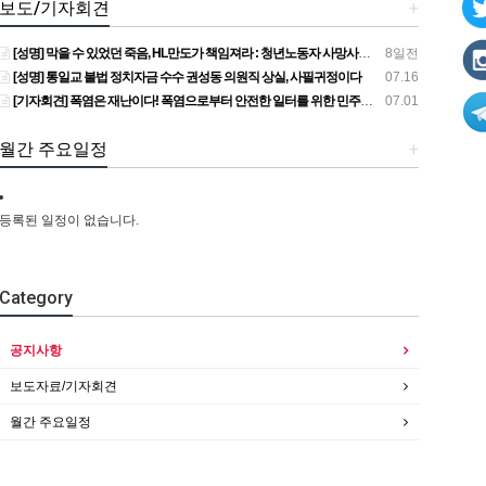
보도/기자회견
+
[성명] 막을 수 있었던 죽음, HL만도가 책임져라 : 청년노동자 사망사고의 철저한 진상규명과 재발방지 대책 마련하라
8일전
[성명] 통일교 불법 정치자금 수수 권성동 의원직 상실, 사필귀정이다
07.16
[기자회견] 폭염은 재난이다! 폭염으로부터 안전한 일터를 위한 민주노총 강원지역본부 폭염감시단 선포 기자회견
07.01
월간 주요일정
+
등록된 일정이 없습니다.
Category
공지사항
보도자료/기자회견
월간 주요일정