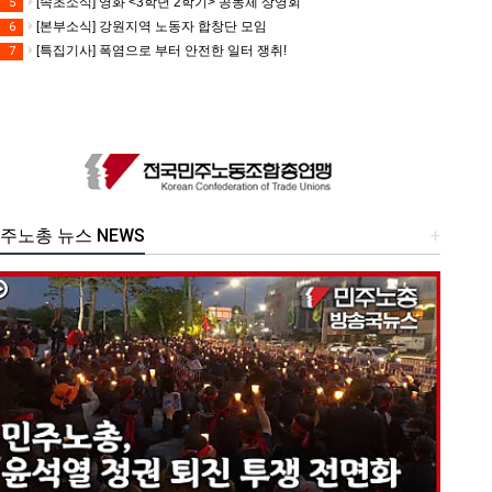
[속초소식] 영화 <3학년 2학기> 공동체 상영회
5
[본부소식] 강원지역 노동자 합창단 모임
6
[특집기사] 폭염으로 부터 안전한 일터 쟁취!
7
주노총 뉴스 NEWS
+