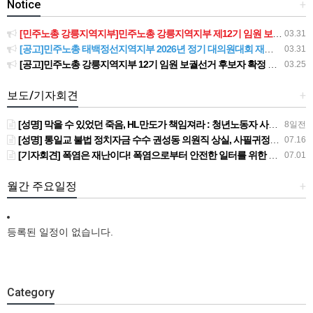
Notice
+
[민주노총 강릉지역지부]민주노총 강릉지역지부 제12기 임원 보궐선거결과 공고
03.31
[공고]민주노총 태백정선지역지부 2026년 정기 대의원대회 재소집 건
03.31
[공고]민주노총 강릉지역지부 12기 임원 보궐선거 후보자 확정 공고
03.25
보도/기자회견
+
[성명] 막을 수 있었던 죽음, HL만도가 책임져라 : 청년노동자 사망사고의 철저한 진상규명과 재발방지 대책 마련하라
8일전
[성명] 통일교 불법 정치자금 수수 권성동 의원직 상실, 사필귀정이다
07.16
[기자회견] 폭염은 재난이다! 폭염으로부터 안전한 일터를 위한 민주노총 강원지역본부 폭염감시단 선포 기자회견
07.01
월간 주요일정
+
등록된 일정이 없습니다.
Category