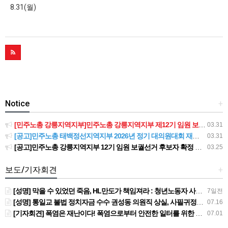
8.31(월)
Notice
+
[민주노총 강릉지역지부]민주노총 강릉지역지부 제12기 임원 보궐선거결과 공고
03.31
[공고]민주노총 태백정선지역지부 2026년 정기 대의원대회 재소집 건
03.31
[공고]민주노총 강릉지역지부 12기 임원 보궐선거 후보자 확정 공고
03.25
보도/기자회견
+
[성명] 막을 수 있었던 죽음, HL만도가 책임져라 : 청년노동자 사망사고의 철저한 진상규명과 재발방지 대책 마련하라
7일전
[성명] 통일교 불법 정치자금 수수 권성동 의원직 상실, 사필귀정이다
07.16
[기자회견] 폭염은 재난이다! 폭염으로부터 안전한 일터를 위한 민주노총 강원지역본부 폭염감시단 선포 기자회견
07.01