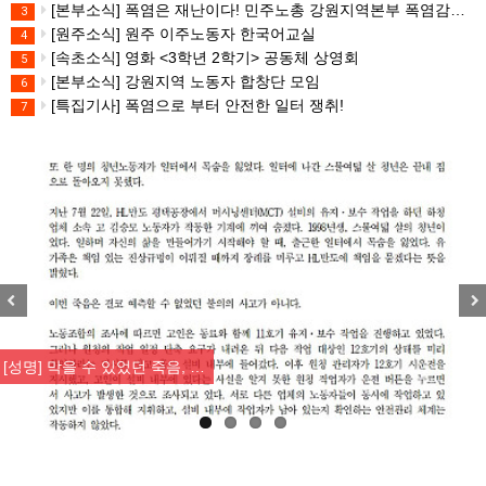
[본부소식] 폭염은 재난이다! 민주노총 강원지역본부 폭염감시단 선포 기자회견
3
[원주소식] 원주 이주노동자 한국어교실
4
[속초소식] 영화 <3학년 2학기> 공동체 상영회
5
[본부소식] 강원지역 노동자 합창단 모임
6
[특집기사] 폭염으로 부터 안전한 일터 쟁취!
7
Previous
Nex
[성명] 막을 수 있었던 죽음, …