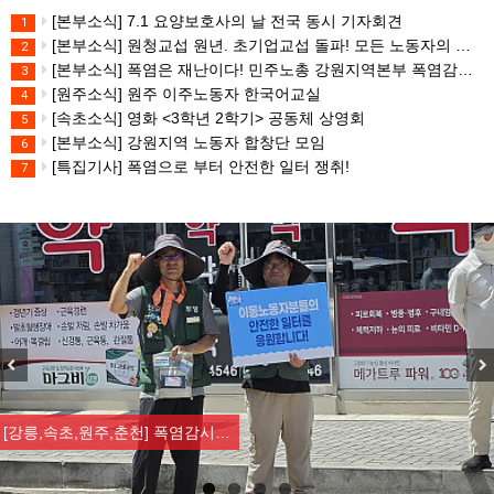
[본부소식] 7.1 요양보호사의 날 전국 동시 기자회견
1
[본부소식] 원청교섭 원년. 초기업교섭 돌파! 모든 노동자의 노동기본권 쟁취! 민주노총 7.15 총파업대회
2
[본부소식] 폭염은 재난이다! 민주노총 강원지역본부 폭염감시단 선포 기자회견
3
[원주소식] 원주 이주노동자 한국어교실
4
[속초소식] 영화 <3학년 2학기> 공동체 상영회
5
[본부소식] 강원지역 노동자 합창단 모임
6
[특집기사] 폭염으로 부터 안전한 일터 쟁취!
7
Previous
Nex
[강릉,속초,원주,춘천] 폭염감시…