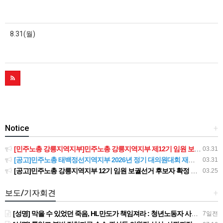
8.31(월)
Notice
+
[민주노총 강릉지역지부]민주노총 강릉지역지부 제12기 임원 보궐선거결과 공고
03.31
[공고]민주노총 태백정선지역지부 2026년 정기 대의원대회 재소집 건
03.31
[공고]민주노총 강릉지역지부 12기 임원 보궐선거 후보자 확정 공고
03.25
보도/기자회견
+
[성명] 막을 수 있었던 죽음, HL만도가 책임져라 : 청년노동자 사망사고의 철저한 진상규명과 재발방지 대책 마련하라
7일전