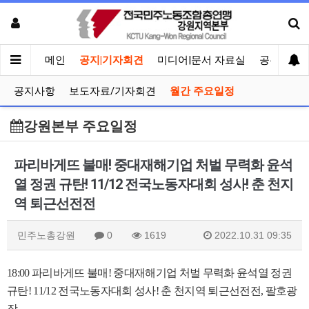
메인
공지|기자회견
미디어|문서 자료실
공유게시
공지사항
보도자료/기자회견
월간 주요일정
강원본부 주요일정
파리바게뜨 불매! 중대재해기업 처벌 무력화 윤석
열 정권 규탄! 11/12 전국노동자대회 성사! 춘 천지
역 퇴근선전전
민주노총강원
0
1619
2022.10.31 09:35
18:00 파리바게뜨 불매
!
중대재해기업 처벌 무력화 윤석열 정권
규탄
! 11/12
전국노동자대회 성사
!
춘 천지역 퇴근선전전
,
팔호광
장