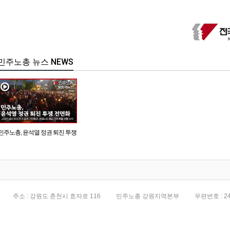
민주노총 뉴스 NEWS
민주노총, 윤석열 정권 퇴진 투쟁
전면화
주소 : 강원도 춘천시 효자로 116
민주노총 강원지역본부
우편번호 : 24