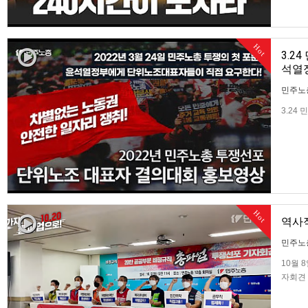
Hot
3.2
석열
민주노
3.24
한다
Hot
역사적
민주노
10월 
자회견 
준비할 