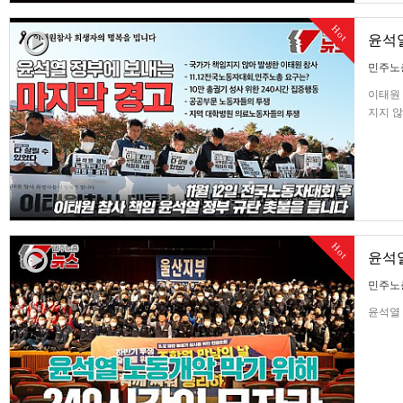
Hot
윤석열
민주노
이태원 
지지 않
노총의 
지역 
Hot
윤석열
민주노
윤석열 