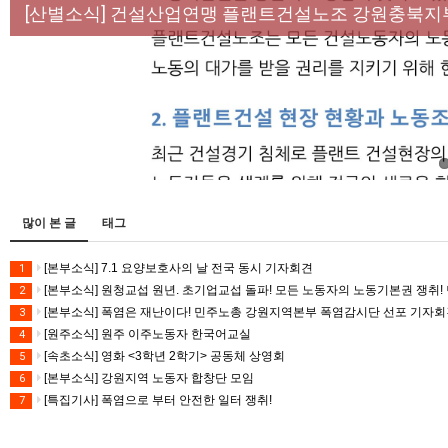
[성명] 막을 수 있었던 죽음, HL만도가 책임져라 :
[산별소식] 건설산업연맹 플랜트건설노조 강원충북지
[강릉,속초,원주,춘천] 폭염감시단 사업 이모저모
[조합원☆인터뷰] 서비스연맹 전국학교비정규직노동
[본부소식] 강원지역 노동자 합창단 모임
많이 본 글
태그
[본부소식] 7.1 요양보호사의 날 전국 동시 기자회견
1
[본부소식] 원청교섭 원년. 초기업교섭 돌파! 모든 노동자의 노동기본권 쟁취! 
2
[본부소식] 폭염은 재난이다! 민주노총 강원지역본부 폭염감시단 선포 기자
3
[원주소식] 원주 이주노동자 한국어교실
4
[속초소식] 영화 <3학년 2학기> 공동체 상영회
5
[본부소식] 강원지역 노동자 합창단 모임
6
[특집기사] 폭염으로 부터 안전한 일터 쟁취!
7