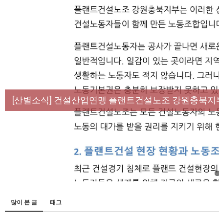
[성명] 막을 수 있었던 죽음, HL만도가 책임져라 :
[산별소식] 건설산업연맹 플랜트건설노조 강원충북지
[강릉,속초,원주,춘천] 폭염감시단 사업 이모저모
[조합원☆인터뷰] 서비스연맹 전국학교비정규직노동
[본부소식] 강원지역 노동자 합창단 모임
많이 본 글
태그