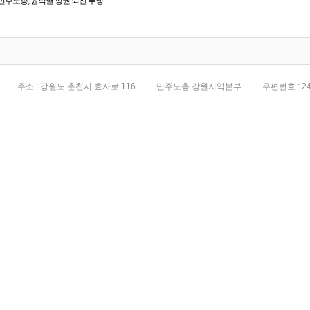
민주노총, 윤석열 정권 퇴진 투쟁
전면화
주소 : 강원도 춘천시 효자로 116
민주노총 강원지역본부
우편번호 : 24