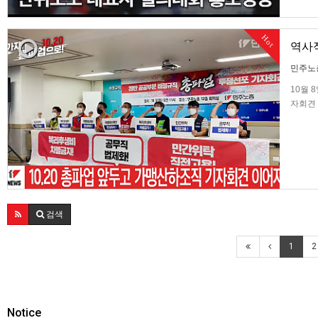
Hot
역사적
민주노
10월 
자회견 
준비할 
검색
1
2
Notice