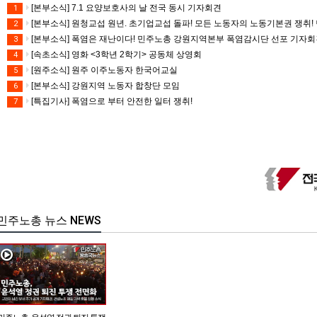
[본부소식] 7.1 요양보호사의 날 전국 동시 기자회견
1
[본부소식] 원청교섭 원년. 초기업교섭 돌파! 모든 노동자의 노동기본권 쟁취! 
2
[본부소식] 폭염은 재난이다! 민주노총 강원지역본부 폭염감시단 선포 기자
3
[속초소식] 영화 <3학년 2학기> 공동체 상영회
4
[원주소식] 원주 이주노동자 한국어교실
5
[본부소식] 강원지역 노동자 합창단 모임
6
[특집기사] 폭염으로 부터 안전한 일터 쟁취!
7
민주노총 뉴스 NEWS