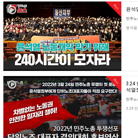
Hot
윤석열
민주노
윤석열 
Hot
3.2
석열
민주노
3.24
한다