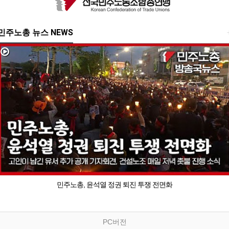
민주노총 뉴스 NEWS
민주노총, 윤석열 정권 퇴진 투쟁 전면화
PC버전