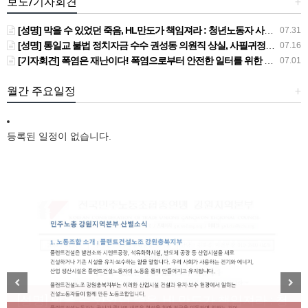
보도/기자회견
+
[성명] 막을 수 있었던 죽음, HL만도가 책임져라 : 청년노동자 사망사고의 철저한 진상규명과 재발방지 대책 마련하라
07.31
[성명] 통일교 불법 정치자금 수수 권성동 의원직 상실, 사필귀정이다
07.16
[기자회견] 폭염은 재난이다! 폭염으로부터 안전한 일터를 위한 민주노총 강원지역본부 폭염감시단 선포 기자회견
07.01
월간 주요일정
+
등록된 일정이 없습니다.
[성명] 막을 수 있었던 죽음, HL만도가 책임져라 : 청
Previous
Next