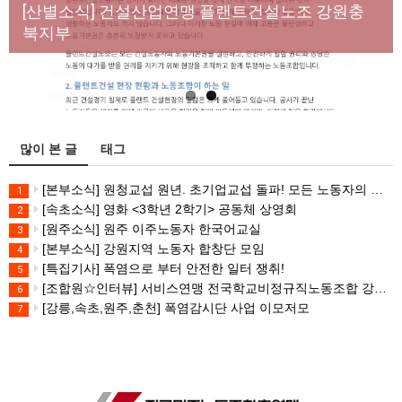
년노동자 사망사고의 철저한 진상규명과 재발방지
[산별소식] 건설산업연맹 플랜트건설노조 강원충
대책 마련하라
북지부
많이 본 글
태그
[본부소식] 원청교섭 원년. 초기업교섭 돌파! 모든 노동자의 노동기본권 쟁취! 민주노총 7.15 총파업대회
1
[속초소식] 영화 <3학년 2학기> 공동체 상영회
2
[원주소식] 원주 이주노동자 한국어교실
3
[본부소식] 강원지역 노동자 합창단 모임
4
[특집기사] 폭염으로 부터 안전한 일터 쟁취!
5
[조합원☆인터뷰] 서비스연맹 전국학교비정규직노동조합 강원지부 김유미 춘천지회장
6
[강릉,속초,원주,춘천] 폭염감시단 사업 이모저모
7