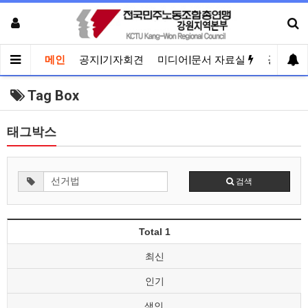
메인
공지|기자회견
미디어|문서 자료실
공유게
Tag Box
태그박스
검색
Total 1
최신
인기
색인