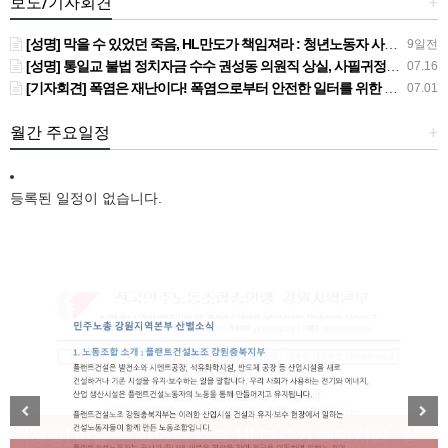
보도/기자회견
+
[성명] 막을 수 있었던 죽음, HL만도가 책임져라 : 청년노동자 사망사고의 철저한 진상규명과 재발방지 대책 마련하라
9일전
[성명] 통일교 불법 정치자금 수수 권성동 의원직 상실, 사필귀정이다
07.16
[기자회견] 폭염은 재난이다! 폭염으로부터 안전한 일터를 위한 민주노총 강원지역본부 폭염감시단 선포 기자회견
07.01
월간 주요일정
+
등록된 일정이 없습니다.
[성명] 막을 수 있었던 죽음, HL만도가 책임져라 : 청
Previous
Next