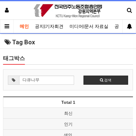
메인
공지|기자회견
미디어|문서 자료실
공유게시
Tag Box
태그박스
검색
Total 1
최신
인기
색인