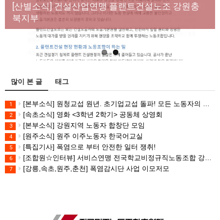
년노동자 사망사고의 철저한 진상규명과 재발방지
[산별소식] 건설산업연맹 플랜트건설노조 강원충
대책 마련하라
북지부
많이 본 글
태그
[본부소식] 원청교섭 원년. 초기업교섭 돌파! 모든 노동자의 노동기본권 쟁취! 민주노총 7.15 총파업대회
1
[속초소식] 영화 <3학년 2학기> 공동체 상영회
2
[본부소식] 강원지역 노동자 합창단 모임
3
[원주소식] 원주 이주노동자 한국어교실
4
[특집기사] 폭염으로 부터 안전한 일터 쟁취!
5
[조합원☆인터뷰] 서비스연맹 전국학교비정규직노동조합 강원지부 김유미 춘천지회장
6
[강릉,속초,원주,춘천] 폭염감시단 사업 이모저모
7