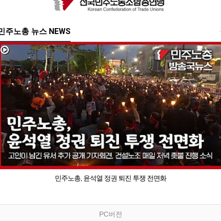
민주노총 뉴스 NEWS
민주노총, 윤석열 정권 퇴진 투쟁 전면화
PC버전