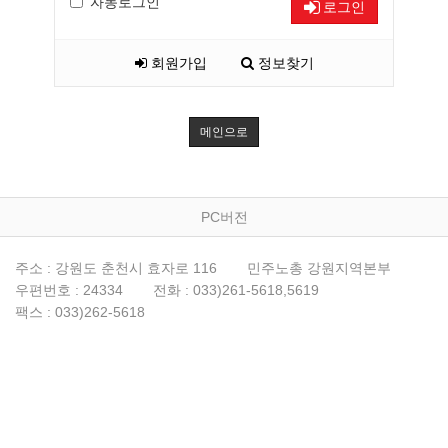
자동로그인
로그인
회원가입
정보찾기
메인으로
PC버전
주소 : 강원도 춘천시 효자로 116
민주노총 강원지역본부
우편번호 : 24334
전화 : 033)261-5618,5619
팩스 : 033)262-5618