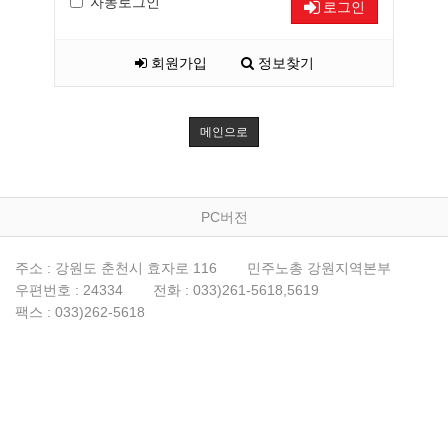
자동로그인
로그인
회원가입
정보찾기
메인으로
PC버전
주소 : 강원도 춘천시 효자로 116
민주노총 강원지역본부
우편번호 : 24334
전화 : 033)261-5618,5619
팩스 : 033)262-5618