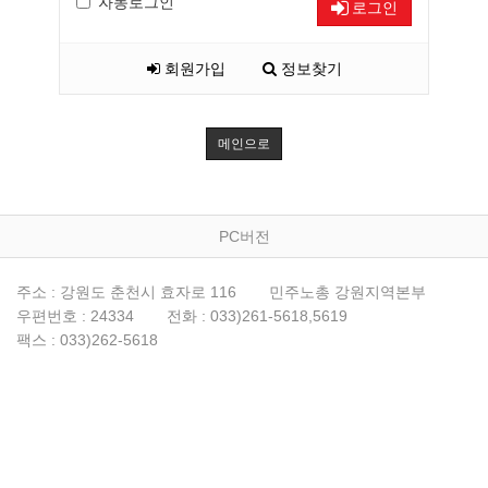
자동로그인
로그인
회원가입
정보찾기
메인으로
PC버전
주소 : 강원도 춘천시 효자로 116
민주노총 강원지역본부
우편번호 : 24334
전화 : 033)261-5618,5619
팩스 : 033)262-5618