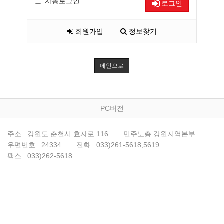
자동로그인
로그인
회원가입
정보찾기
메인으로
PC버전
주소 : 강원도 춘천시 효자로 116
민주노총 강원지역본부
우편번호 : 24334
전화 : 033)261-5618,5619
팩스 : 033)262-5618