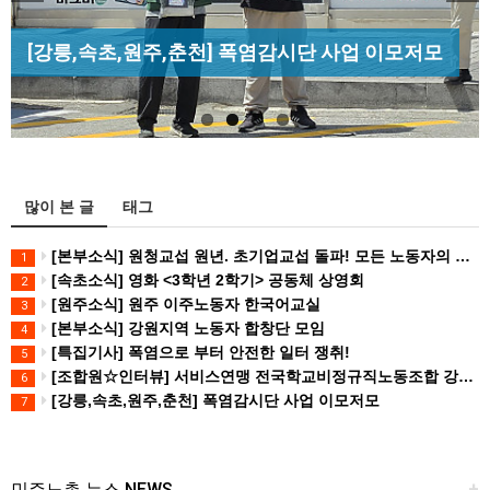
Previous
Next
[조합원☆인터뷰] 서비스연맹 전국학교비정규직노
[산별소식] 건설산업연맹 플랜트건설노조 강원충
[성명] 막을 수 있었던 죽음, HL만도가 책임져라 :
동조합 강원지부 김유미 춘천지회장
[강릉,속초,원주,춘천] 폭염감시단 사업 이모저모
북지부
청년노동자 사망사고의 철저한 진상규…
많이 본 글
태그
[본부소식] 원청교섭 원년. 초기업교섭 돌파! 모든 노동자의 노동기본권 쟁취! 민주노총 7.15 총파업대회
1
[속초소식] 영화 <3학년 2학기> 공동체 상영회
2
[원주소식] 원주 이주노동자 한국어교실
3
[본부소식] 강원지역 노동자 합창단 모임
4
[특집기사] 폭염으로 부터 안전한 일터 쟁취!
5
[조합원☆인터뷰] 서비스연맹 전국학교비정규직노동조합 강원지부 김유미 춘천지회장
6
[강릉,속초,원주,춘천] 폭염감시단 사업 이모저모
7
민주노총 뉴스 NEWS
+