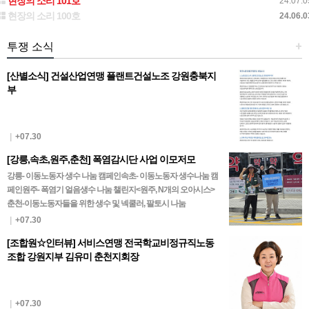
현장의 소리 101호
24.07.0
현장의 소리 100호
24.06.0
투쟁 소식
+
[산별소식] 건설산업연맹 플랜트건설노조 강원충북지
부
|
+07.30
[강릉,속초,원주,춘천] 폭염감시단 사업 이모저모
강릉- 이동노동자 생수 나눔 캠페인속초- 이동노동자 생수나눔 캠
페인원주- 폭염기 얼음생수 나눔 챌린지<원주, N개의 오아시스>
춘천-이동노동자들을 위한 생수 및 넥쿨러, 팔토시 나눔
|
+07.30
[조합원☆인터뷰] 서비스연맹 전국학교비정규직노동
조합 강원지부 김유미 춘천지회장
|
+07.30