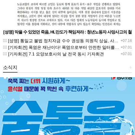
[성명] 막을 수 있었던 죽음, HL만도가 책임져라 : 청년노동자 사망사고의 철
저한 진상규명과 재발방지 대책 마련하라
[성명] 통일교 불법 정치자금 수수 권성동 의원직 상실, 사필귀정이다
+07.16
[기자회견] 폭염은 재난이다! 폭염으로부터 안전한 일터를 위한 민주노총 강원지역본부 폭염감시단 선포 기자회견
+07.01
[기자회견] 7.1 요양보호사의 날 전국 동시 기자회견
+07.01
소식지
+