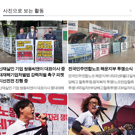
사진으로 보는 활동
+
산재살인 기업 쌍용씨앤이 대표이사 중
전국민주연합노조 해운지부 투쟁소식
대재해기업처벌법 강력처벌 촉구 피켓
전국민주연합노조 해운지부! 2022년8월11일
티선전전 진행 중
당해고 철회투쟁.원직복직 투쟁!노조탄압철회
산재살인 기업 쌍용씨앤이 대표이사 중대재해
투쟁! 455일차!!부당해고철회투쟁! 230일차!!
기업처벌법 강력처벌 촉구민주노총 강원지역본
릉ㆍ…
부 무기한 피켓시위 14일차고용노동부 강원지
청 앞 1인시위 진…