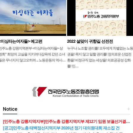
<미싱타는여자들> 예고편
2022 설맞이 귀향길 선전전
민주노총 강원지역본부 <미싱타는여자들> 상
누구나 노조할 권리를! 모두에게 차별없는 노동
영회" 희망의 교실을 지키려다감옥에 갔던 소녀
권을! 죽지 않고 일할 권리를! 정의로운 산업전
들은 무너지지 않고오히려 ... 노동운동의 역사…
환을! 비정규직 없는 세상을! 의료공공성 강화
를! 민…
Notice
+
[민주노총 강릉지역지부]민주노총 강릉지역지부 제12기 임원 보궐선거결과 공고
[공고]민주노총 태백정선지역지부 2026년 정기 대의원대회 재소집 건