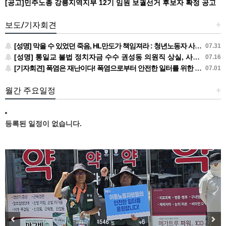
[공고]민주노총 강릉지역지부 12기 임원 보궐선거 후보자 확정 공고
보도/기자회견
+
[성명] 막을 수 있었던 죽음, HL만도가 책임져라 : 청년노동자 사망사고의 철저한 진상규명과 재발방지 대책 마련하라
07.31
[성명] 통일교 불법 정치자금 수수 권성동 의원직 상실, 사필귀정이다
07.16
[기자회견] 폭염은 재난이다! 폭염으로부터 안전한 일터를 위한 민주노총 강원지역본부 폭염감시단 선포 기자회견
07.01
월간 주요일정
+
등록된 일정이 없습니다.