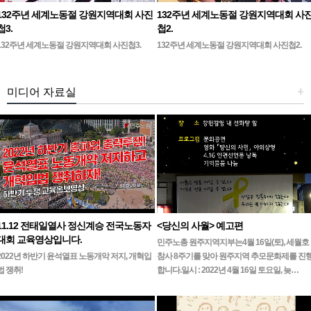
132주년 세계노동절 강원지역대회 사진
132주년 세계노동절 강원지역대회 사
첩3.
첩2.
132주년 세계노동절 강원지역대회 사진첩3.
132주년 세계노동절 강원지역대회 사진첩2.
미디어 자료실
+
11.12 전태일열사 정신계승 전국노동자
<당신의 사월> 예고편
대회 교육영상입니다.
민주노총 원주지역지부는4월 16일(토), 세월호
2022년 하반기 윤석열표 노동개악 저지, 개혁입
참사 8주기를 맞아 원주지역 추모문화제를 진
법 쟁취!
합니다.일시 : 2022년 4월 16일 토요일, 늦…