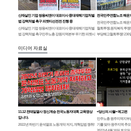
산재살인 기업 쌍용씨앤이 대표이사 중대재해기업처벌
전국민주연합노조 해운
법 강력처벌 촉구 피켓티선전전 진행 중
전국민주연합노조 해운지부
산재살인 기업 쌍용씨앤이 대표이사 중대재해기업처벌
철회투쟁.원직복직 투쟁!
법 강력처벌 촉구민주노총 강원지역본부 무기한 피켓시
부당해고철회투쟁! 230
위 14일차고용노동부 강원지청 앞 1인시위 진…
미디어 자료실
11.12 전태일열사 정신계승 전국노동자대회 교육영상
<당신의 사월> 예고편
입니다.
민주노총 원주지역지부는4월
2022년 하반기 윤석열표 노동개악 저지, 개혁입법 쟁취!
기를 맞아 원주지역 추모
2022년 4월 16일 토요일