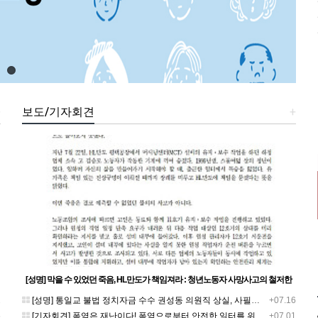
+
보도/기자회견
+
[성명] 막을 수 있었던 죽음, HL만도가 책임져라 : 청년노동자 사망사고의 철저한
진상규명과 재발방지 대책 마련하라
1
[성명] 통일교 불법 정치자금 수수 권성동 의원직 상실, 사필귀정이다
+07.16
5
[기자회견] 폭염은 재난이다! 폭염으로부터 안전한 일터를 위한 민주노총 강원지역본부 폭염감시단 선포 기자회견
+07.01