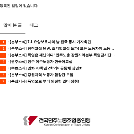
등록된 일정이 없습니다.
많이 본 글
태그
[본부소식] 7.1 요양보호사의 날 전국 동시 기자회견
1
[본부소식] 원청교섭 원년. 초기업교섭 돌파! 모든 노동자의 노동기본권 쟁취! 민주노총 7.15 총파업대회
2
[본부소식] 폭염은 재난이다! 민주노총 강원지역본부 폭염감시단 선포 기자회견
3
[원주소식] 원주 이주노동자 한국어교실
4
[속초소식] 영화 <3학년 2학기> 공동체 상영회
5
[본부소식] 강원지역 노동자 합창단 모임
6
[특집기사] 폭염으로 부터 안전한 일터 쟁취!
7