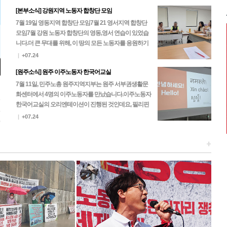
[본부소식] 강원지역 노동자 합창단 모임
7월 19일 영동지역 합창단 모임7월 21 영서지역 합창단
모임 7월 강원 노동자 합창단의 영동,영서 연습이 있었습
니다.더 큰 무대를 위해, 이 땅의 모든 노동자를 응원하기
위해, 노동자 합창단은 한 마음 한 뜻으로…
|
+07.24
[원주소식] 원주 이주노동자 한국어교실
7월 11일, 민주노총 원주지역지부는 원주 서부권생활문
화센터에서 4명의 이주노동자를 만났습니다.이주노동자
5
한국어교실의 오리엔테이션이 진행된 것인데요, 필리핀
3
과 네팔 노동자들이 찾아주셨고 이후 진행되는 본 수업에
|
+07.24
0
는 캄…
+