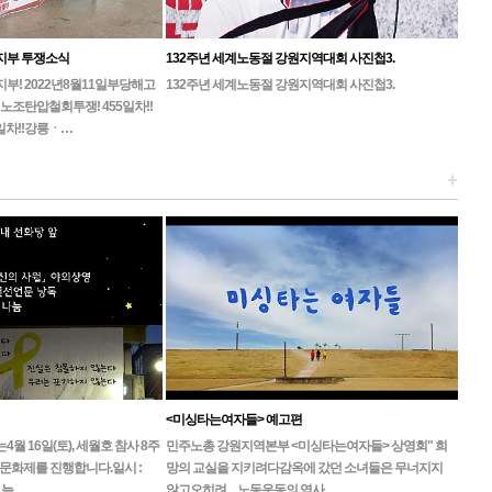
지부 투쟁소식
132주년 세계노동절 강원지역대회 사진첩3.
! 2022년8월11일부당해고
132주년 세계노동절 강원지역대회 사진첩3.
노조탄압철회투쟁! 455일차!!
일차!!강릉ㆍ…
+
<미싱타는여자들> 예고편
 16일(토), 세월호 참사 8주
민주노총 강원지역본부 <미싱타는여자들> 상영회" 희
문화제를 진행합니다.일시 :
망의 교실을 지키려다감옥에 갔던 소녀들은 무너지지
, 늦…
않고오히려 ... 노동운동의 역사…