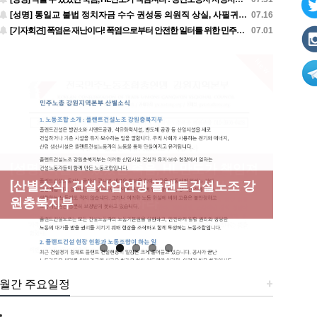
[성명] 통일교 불법 정치자금 수수 권성동 의원직 상실, 사필귀정이다
07.16
[기자회견] 폭염은 재난이다! 폭염으로부터 안전한 일터를 위한 민주노총 강원지역본부 폭염감시단 선포 기자회견
07.01
New
[성명] 막을 수 있었던 죽음, HL만도가 책임져
라 : 청년노동자 사망사고의 철저한 진상규명
[산별소식] 건설산업연맹 플랜트건설노조 강
[강릉,속초,원주,춘천] 폭염감시단 사업 이모
[조합원☆인터뷰] 서비스연맹 전국학교비정
과 재발방지 대책 마련하라
원충북지부
저모
규직노동조합 강원지부 김유미 춘천지회장
[본부소식] 강원지역 노동자 합창단 모임
월간 주요일정
+