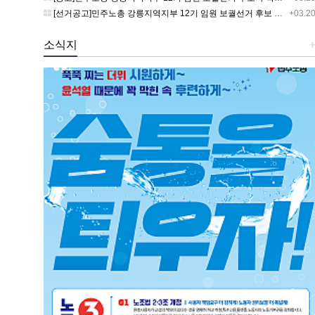
[선거공고]민주노총 강릉지역지부 12기 임원 보궐선거 후보 등록 기간 연장 공고
+03.2
소식지