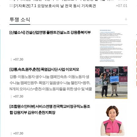
0
[기자회견] 7.1 요양보호사의 날 전국 동시 기자회견
+07.01
+
투쟁 소식
+
[산별소식] 건설산업연맹 플랜트건설노조 강원충북지부
|
+07.30
[강릉,속초,원주,춘천] 폭염감시단 사업 이모저모
강릉- 이동노동자 생수 나눔 캠페인속초- 이동노동자 생
수나눔 캠페인원주- 폭염기 얼음생수 나눔 챌린지<원주,
N개의 오아시스>춘천-이동노동자들을 위한 생수 및 넥쿨
러, 팔토시 나눔
|
+07.30
[조합원☆인터뷰] 서비스연맹 전국학교비정규직노동조
합 강원지부 김유미 춘천지회장
|
+07.30