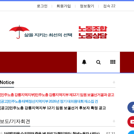
로그인
회원가입
정보찾기
접속 22
Notice
+
[민주노총 강릉지역지부]민주노총 강릉지역지부 제12기 임원 보궐선거결과 공고
[공고]민주노총 태백정선지역지부 2026년 정기 대의원대회 재소집 건
[공고]민주노총 강릉지역지부 12기 임원 보궐선거 후보자 확정 공고
보도/기자회견
+
[성명] 막을 수 있었던 죽음, HL만도가 책임져라 : 청년노동자 사망사고의 철저한 진상규명과 재발방지 대책 마련하라
07.31