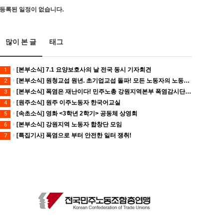
등록된 일정이 없습니다.
많이 본 글
태그
[본부소식] 7.1 요양보호사의 날 전국 동시 기자회견
1
[본부소식] 원청교섭 원년. 초기업교섭 돌파! 모든 노동자의 노동기본권 쟁취! 민주노총 7.15 총파업대회
2
[본부소식] 폭염은 재난이다! 민주노총 강원지역본부 폭염감시단 선포 기자회견
3
[원주소식] 원주 이주노동자 한국어교실
4
[속초소식] 영화 <3학년 2학기> 공동체 상영회
5
[본부소식] 강원지역 노동자 합창단 모임
6
[특집기사] 폭염으로 부터 안전한 일터 쟁취!
7