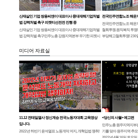
산재살인 기업 쌍용씨앤이 대표이사 중대재해기업처벌
전국민주연합노조 해운
법 강력처벌 촉구 피켓티선전전 진행 중
전국민주연합노조 해운지부
산재살인 기업 쌍용씨앤이 대표이사 중대재해기업처벌
철회투쟁.원직복직 투쟁!
법 강력처벌 촉구민주노총 강원지역본부 무기한 피켓시
부당해고철회투쟁! 230
위 14일차고용노동부 강원지청 앞 1인시위 진…
미디어 자료실
11.12 전태일열사 정신계승 전국노동자대회 교육영상
<당신의 사월> 예고편
입니다.
민주노총 원주지역지부는4월
2022년 하반기 윤석열표 노동개악 저지, 개혁입법 쟁취!
기를 맞아 원주지역 추모
2022년 4월 16일 토요일