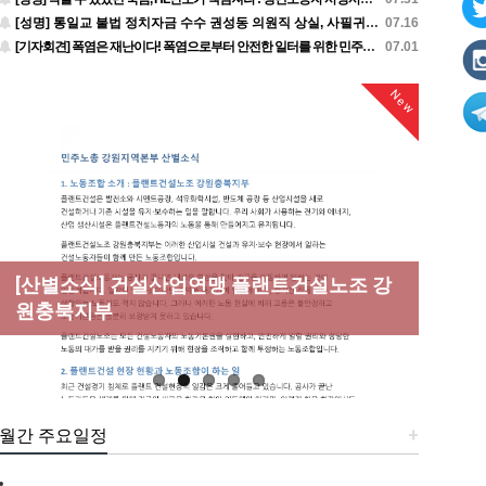
[성명] 통일교 불법 정치자금 수수 권성동 의원직 상실, 사필귀정이다
07.16
[기자회견] 폭염은 재난이다! 폭염으로부터 안전한 일터를 위한 민주노총 강원지역본부 폭염감시단 선포 기자회견
07.01
New
New
New
New
[성명] 막을 수 있었던 죽음, HL만도가 책임져
라 : 청년노동자 사망사고의 철저한 진상규명
[산별소식] 건설산업연맹 플랜트건설노조 강
[강릉,속초,원주,춘천] 폭염감시단 사업 이모
[조합원☆인터뷰] 서비스연맹 전국학교비정
과 재발방지 대책 마련하라
원충북지부
저모
규직노동조합 강원지부 김유미 춘천지회장
[본부소식] 강원지역 노동자 합창단 모임
월간 주요일정
+