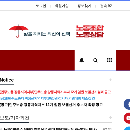
로그인
회원가입
정보찾기
접속 92
Notice
+
[민주노총 강릉지역지부]민주노총 강릉지역지부 제12기 임원 보궐선거결과 공고
[공고]민주노총 태백정선지역지부 2026년 정기 대의원대회 재소집 건
[공고]민주노총 강릉지역지부 12기 임원 보궐선거 후보자 확정 공고
보도/기자회견
+
[성명] 막을 수 있었던 죽음, HL만도가 책임져라 : 청년노동자 사망사고의 철저한 진상규명과 재발방지 대책 마련하라
07.31