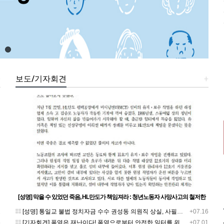
+
보도/기자회견
+
[성명] 막을 수 있었던 죽음, HL만도가 책임져라 : 청년노동자 사망사고의 철저한
진상규명과 재발방지 대책 마련하라
1
[성명] 통일교 불법 정치자금 수수 권성동 의원직 상실, 사필귀정이다
+07.16
5
[기자회견] 폭염은 재난이다! 폭염으로부터 안전한 일터를 위한 민주노총 강원지역본부 폭염감시단 선포 기자회견
+07.01