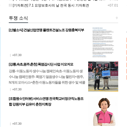
0
[기자회견] 7.1 요양보호사의 날 전국 동시 기자회견
+07.01
+
투쟁 소식
+
[산별소식] 건설산업연맹 플랜트건설노조 강원충북지부
|
+07.30
[강릉,속초,원주,춘천] 폭염감시단 사업 이모저모
강릉- 이동노동자 생수 나눔 캠페인속초- 이동노동자 생
수나눔 캠페인원주- 폭염기 얼음생수 나눔 챌린지<원주,
N개의 오아시스>춘천-이동노동자들을 위한 생수 및 넥쿨
러, 팔토시 나눔
|
+07.30
[조합원☆인터뷰] 서비스연맹 전국학교비정규직노동조
합 강원지부 김유미 춘천지회장
|
+07.30