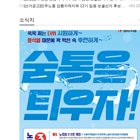
[선거공고]민주노총 강릉지역지부 12기 임원 보궐선거 후보 등록 기간 연장 공고
+03.2
소식지