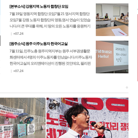
[본부소식] 강원지역 노동자 합창단 모임
7월 19일 영동지역 합창단 모임7월 21 영서지역 합창단
모임 7월 강원 노동자 합창단의 영동,영서 연습이 있었습
니다.더 큰 무대를 위해, 이 땅의 모든 노동자를 응원하기
위해, 노동자 합창단은 한 마음 한 뜻으로…
|
+07.24
[원주소식] 원주 이주노동자 한국어교실
7월 11일, 민주노총 원주지역지부는 원주 서부권생활문
화센터에서 4명의 이주노동자를 만났습니다.이주노동자
5
한국어교실의 오리엔테이션이 진행된 것인데요, 필리핀
3
과 네팔 노동자들이 찾아주셨고 이후 진행되는 본 수업에
|
+07.24
0
는 캄…
+