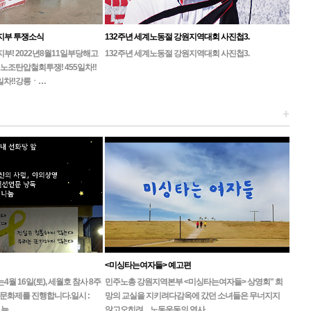
지부 투쟁소식
132주년 세계노동절 강원지역대회 사진첩3.
! 2022년8월11일부당해고
132주년 세계노동절 강원지역대회 사진첩3.
노조탄압철회투쟁! 455일차!!
일차!!강릉ㆍ…
+
<미싱타는여자들> 예고편
 16일(토), 세월호 참사 8주
민주노총 강원지역본부 <미싱타는여자들> 상영회" 희
문화제를 진행합니다.일시 :
망의 교실을 지키려다감옥에 갔던 소녀들은 무너지지
, 늦…
않고오히려 ... 노동운동의 역사…