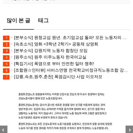
많이 본 글
태그
[본부소식] 원청교섭 원년. 초기업교섭 돌파! 모든 노동자의 노동기본권 쟁취! 민주노총 7.15 총파업대회
1
[속초소식] 영화 <3학년 2학기> 공동체 상영회
2
[본부소식] 강원지역 노동자 합창단 모임
3
[원주소식] 원주 이주노동자 한국어교실
4
[특집기사] 폭염으로 부터 안전한 일터 쟁취!
5
[조합원☆인터뷰] 서비스연맹 전국학교비정규직노동조합 강원지부 김유미 춘천지회장
6
[강릉,속초,원주,춘천] 폭염감시단 사업 이모저모
7