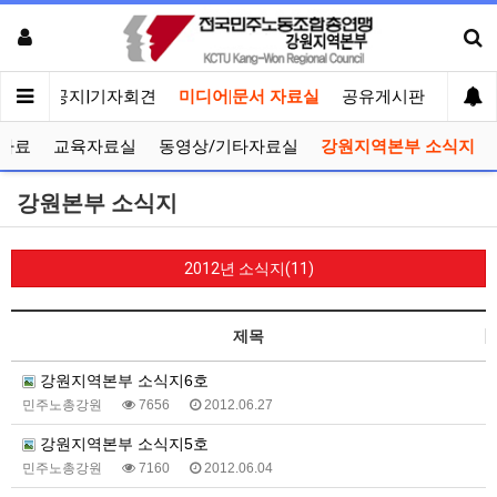
메인
공지|기자회견
미디어|문서 자료실
공유게시판
선거관
자료
교육자료실
동영상/기타자료실
강원지역본부 소식지
강원본부 소식지
2012년 소식지(11)
제목
강원지역본부 소식지6호
민주노총강원
7656
2012.06.27
강원지역본부 소식지5호
민주노총강원
7160
2012.06.04