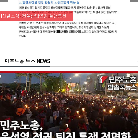
Previous
Nex
[산별소식] 건설산업연맹 플랜트건…
민주노총 뉴스 NEWS