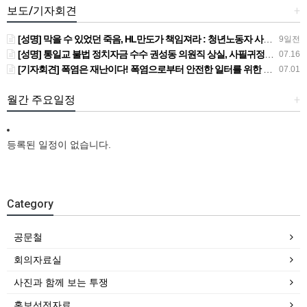
보도/기자회견
+
[성명] 막을 수 있었던 죽음, HL만도가 책임져라 : 청년노동자 사망사고의 철저한 진상규명과 재발방지 대책 마련하라
9일전
[성명] 통일교 불법 정치자금 수수 권성동 의원직 상실, 사필귀정이다
07.16
[기자회견] 폭염은 재난이다! 폭염으로부터 안전한 일터를 위한 민주노총 강원지역본부 폭염감시단 선포 기자회견
07.01
월간 주요일정
+
등록된 일정이 없습니다.
Category
공문철
회의자료실
사진과 함께 보는 투쟁
홍보선전자료