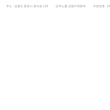
주소 : 강원도 춘천시 효자로 116
민주노총 강원지역본부
우편번호 : 24