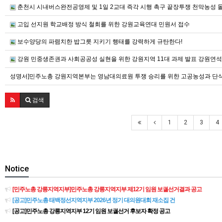
춘천시 시내버스완전공영제 및 1일 2교대 즉각 시행 촉구 끝장투쟁 천막농성 
고입 선지원 학교배정 방식 철회를 위한 강원교육연대 민원서 접수
보수양당의 파렴치한 밥그릇 지키기 행태를 강력하게 규탄한다!
강원 민중생존권과 사회공공성 실현을 위한 강원지역 11대 과제 발표 강원연
성명서]민주노총 강원지역본부는 영남대의료원 투쟁 승리를 위한 고공농성과 단
검색
1
2
3
4
Notice
[민주노총 강릉지역지부]민주노총 강릉지역지부 제12기 임원 보궐선거결과 공고
[공고]민주노총 태백정선지역지부 2026년 정기 대의원대회 재소집 건
[공고]민주노총 강릉지역지부 12기 임원 보궐선거 후보자 확정 공고