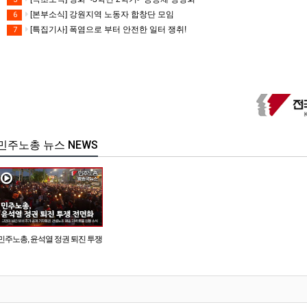
[본부소식] 강원지역 노동자 합창단 모임
6
[특집기사] 폭염으로 부터 안전한 일터 쟁취!
7
민주노총 뉴스 NEWS
민주노총, 윤석열 정권 퇴진 투쟁
전면화