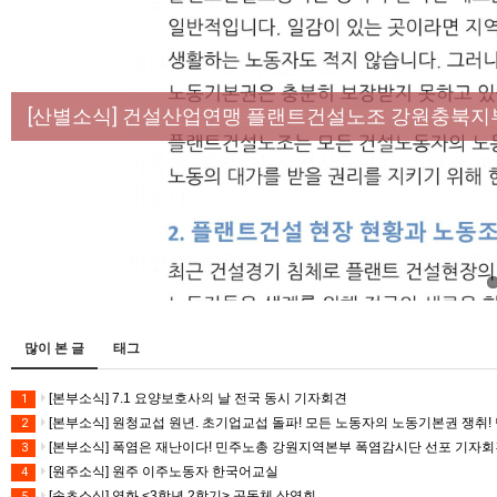
[성명] 막을 수 있었던 죽음, HL만도가 책임져라 :
[산별소식] 건설산업연맹 플랜트건설노조 강원충북지
[강릉,속초,원주,춘천] 폭염감시단 사업 이모저모
[조합원☆인터뷰] 서비스연맹 전국학교비정규직노동
[본부소식] 강원지역 노동자 합창단 모임
많이 본 글
태그
[본부소식] 7.1 요양보호사의 날 전국 동시 기자회견
1
[본부소식] 원청교섭 원년. 초기업교섭 돌파! 모든 노동자의 노동기본권 쟁취! 
2
[본부소식] 폭염은 재난이다! 민주노총 강원지역본부 폭염감시단 선포 기자
3
[원주소식] 원주 이주노동자 한국어교실
4
[속초소식] 영화 <3학년 2학기> 공동체 상영회
5