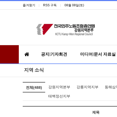
즐겨찾기
RSS 구독
08월 08일(토)
공지|기자회견
미디어|문서 자료실
지역 소식
강원지역본부
강릉지역지부
동해삼
전체(488)
태백정선지부
제목