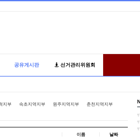
공유게시판
선거관리위원회
N
척지부
속초지역지부
원주지역지부
춘천지역지부
이름
날짜