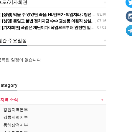
보도/기자회견
+
[성명] 막을 수 있었던 죽음, HL만도가 책임져라 : 청년노동자 사망사고의 철저한 진상규명과 재발방지 대책 마련하라
8일전
[성명] 통일교 불법 정치자금 수수 권성동 의원직 상실, 사필귀정이다
07.16
[기자회견] 폭염은 재난이다! 폭염으로부터 안전한 일터를 위한 민주노총 강원지역본부 폭염감시단 선포 기자회견
07.01
월간 주요일정
+
등록된 일정이 없습니다.
ategory
지역 소식
강원지역본부
강릉지역지부
[성
[강
[성
동해삼척지부
[조
명]
릉,
[조
명]