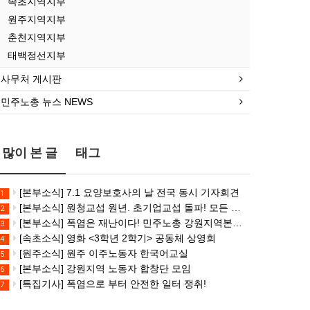
속초지역지부
합원
막
[산
속
합원
막
원주지역지부
☆인
을
별소
초,
☆인
을
터
수
식]
원
터
수
춘천지역지부
뷰]
있
건설
주,
뷰]
있
태백정선지부
서비
었
산업
춘
서비
었
스연
던
연맹
천]
스연
던
사무처 게시판
맹
죽
플랜
폭염
맹
죽
민주노총 뉴스 NEWS
전
음,
트
감
전
음,
국…
…
건…
시…
국…
…
많이 본 글
태그
[본부소식] 7.1 요양보호사의 날 전국 동시 기자회견
1
[본부소식] 원청교섭 원년. 초기업교섭 돌파! 모든 노동자의 노동기본권 쟁취! 민주노총 7.15 총파업대회
2
[본부소식] 폭염은 재난이다! 민주노총 강원지역본부 폭염감시단 선포 기자회견
3
[속초소식] 영화 <3학년 2학기> 공동체 상영회
4
[원주소식] 원주 이주노동자 한국어교실
5
[본부소식] 강원지역 노동자 합창단 모임
6
[특집기사] 폭염으로 부터 안전한 일터 쟁취!
7