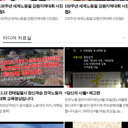
132주년 세계노동절 강원지역대회 사진
132주년 세계노동절 강원지역대회 사
첩3.
첩2.
132주년 세계노동절 강원지역대회 사진첩3.
132주년 세계노동절 강원지역대회 사진첩2.
미디어 자료실
+
11.12 전태일열사 정신계승 전국노동자
<당신의 사월> 예고편
대회 교육영상입니다.
민주노총 원주지역지부는4월 16일(토), 세월호
2022년 하반기 윤석열표 노동개악 저지, 개혁입
참사 8주기를 맞아 원주지역 추모문화제를 진
법 쟁취!
합니다.일시 : 2022년 4월 16일 토요일, 늦…