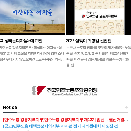
<미싱타는여자들> 예고편
2022 설맞이 귀향길 선전전
민주노총 강원지역본부 <미싱타는여자들> 상
누구나 노조할 권리를! 모두에게 차별없는 노동
영회" 희망의 교실을 지키려다감옥에 갔던 소녀
권을! 죽지 않고 일할 권리를! 정의로운 산업전
들은 무너지지 않고오히려 ... 노동운동의 역사…
환을! 비정규직 없는 세상을! 의료공공성 강화
를! 민…
Notice
+
[민주노총 강릉지역지부]민주노총 강릉지역지부 제12기 임원 보궐선거결과 공고
[공고]민주노총 태백정선지역지부 2026년 정기 대의원대회 재소집 건