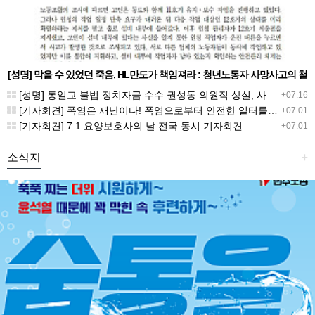
[성명] 막을 수 있었던 죽음, HL만도가 책임져라 : 청년노동자 사망사고의 철
저한 진상규명과 재발방지 대책 마련하라
[성명] 통일교 불법 정치자금 수수 권성동 의원직 상실, 사필귀정이다
+07.16
[기자회견] 폭염은 재난이다! 폭염으로부터 안전한 일터를 위한 민주노총 강원지역본부 폭염감시단 선포 기자회견
+07.01
[기자회견] 7.1 요양보호사의 날 전국 동시 기자회견
+07.01
소식지
+