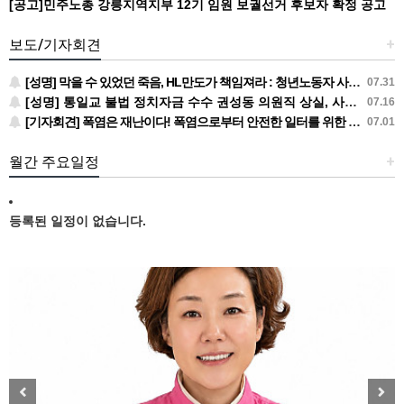
[공고]민주노총 강릉지역지부 12기 임원 보궐선거 후보자 확정 공고
보도/기자회견
+
[성명] 막을 수 있었던 죽음, HL만도가 책임져라 : 청년노동자 사망사고의 철저한 진상규명과 재발방지 대책 마련하라
07.31
[성명] 통일교 불법 정치자금 수수 권성동 의원직 상실, 사필귀정이다
07.16
[기자회견] 폭염은 재난이다! 폭염으로부터 안전한 일터를 위한 민주노총 강원지역본부 폭염감시단 선포 기자회견
07.01
월간 주요일정
+
등록된 일정이 없습니다.