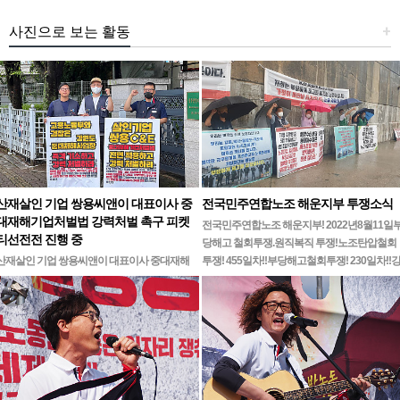
사진으로 보는 활동
+
산재살인 기업 쌍용씨앤이 대표이사 중
전국민주연합노조 해운지부 투쟁소식
대재해기업처벌법 강력처벌 촉구 피켓
전국민주연합노조 해운지부! 2022년8월11일
티선전전 진행 중
당해고 철회투쟁.원직복직 투쟁!노조탄압철회
산재살인 기업 쌍용씨앤이 대표이사 중대재해
투쟁! 455일차!!부당해고철회투쟁! 230일차!!
기업처벌법 강력처벌 촉구민주노총 강원지역본
릉ㆍ…
부 무기한 피켓시위 14일차고용노동부 강원지
청 앞 1인시위 진…