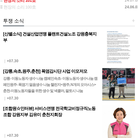
현장의 소리 101호
24.07.0
현장의 소리 100호
24.06.0
투쟁 소식
+
[산별소식] 건설산업연맹 플랜트건설노조 강원충북지
부
|
+07.30
[강릉,속초,원주,춘천] 폭염감시단 사업 이모저모
강릉- 이동노동자 생수 나눔 캠페인속초- 이동노동자 생수나눔 캠
페인원주- 폭염기 얼음생수 나눔 챌린지<원주, N개의 오아시스>
춘천-이동노동자들을 위한 생수 및 넥쿨러, 팔토시 나눔
|
+07.30
[조합원☆인터뷰] 서비스연맹 전국학교비정규직노동
조합 강원지부 김유미 춘천지회장
|
+07.30