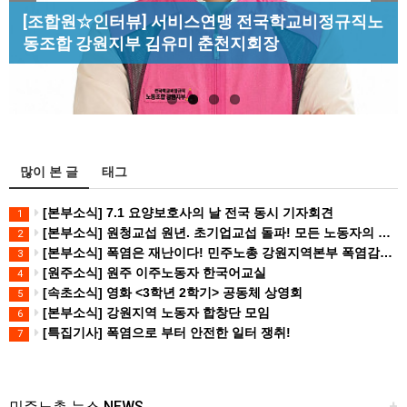
Previous
Next
[성명] 막을 수 있었던 죽음, HL만도가 책임져라 :
[조합원☆인터뷰] 서비스연맹 전국학교비정규직노
[산별소식] 건설산업연맹 플랜트건설노조 강원충
청년노동자 사망사고의 철저한 진상규…
동조합 강원지부 김유미 춘천지회장
[강릉,속초,원주,춘천] 폭염감시단 사업 이모저모
북지부
많이 본 글
태그
[본부소식] 7.1 요양보호사의 날 전국 동시 기자회견
1
[본부소식] 원청교섭 원년. 초기업교섭 돌파! 모든 노동자의 노동기본권 쟁취! 민주노총 7.15 총파업대회
2
[본부소식] 폭염은 재난이다! 민주노총 강원지역본부 폭염감시단 선포 기자회견
3
[원주소식] 원주 이주노동자 한국어교실
4
[속초소식] 영화 <3학년 2학기> 공동체 상영회
5
[본부소식] 강원지역 노동자 합창단 모임
6
[특집기사] 폭염으로 부터 안전한 일터 쟁취!
7
민주노총 뉴스 NEWS
+