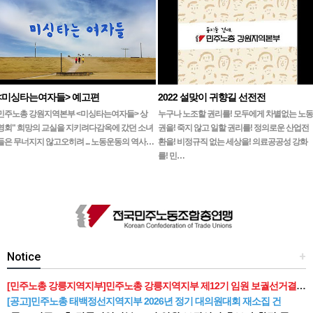
<미싱타는여자들> 예고편
2022 설맞이 귀향길 선전전
민주노총 강원지역본부 <미싱타는여자들> 상
누구나 노조할 권리를! 모두에게 차별없는 노동
영회" 희망의 교실을 지키려다감옥에 갔던 소녀
권을! 죽지 않고 일할 권리를! 정의로운 산업전
들은 무너지지 않고오히려 ... 노동운동의 역사…
환을! 비정규직 없는 세상을! 의료공공성 강화
를! 민…
Notice
+
[민주노총 강릉지역지부]민주노총 강릉지역지부 제12기 임원 보궐선거결과 공고
[공고]민주노총 태백정선지역지부 2026년 정기 대의원대회 재소집 건