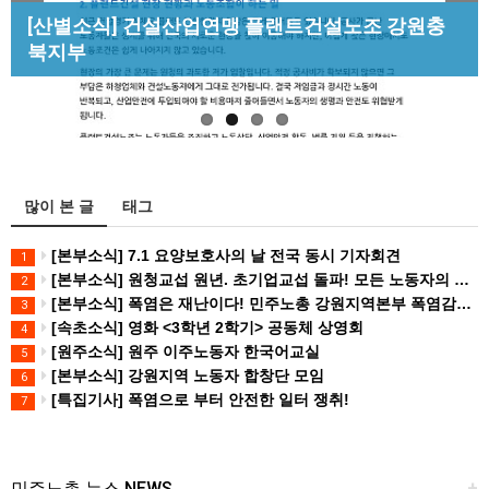
Previous
Next
[성명] 막을 수 있었던 죽음, HL만도가 책임져라 :
[산별소식] 건설산업연맹 플랜트건설노조 강원충
[조합원☆인터뷰] 서비스연맹 전국학교비정규직노
청년노동자 사망사고의 철저한 진상규…
북지부
[강릉,속초,원주,춘천] 폭염감시단 사업 이모저모
동조합 강원지부 김유미 춘천지회장
많이 본 글
태그
[본부소식] 7.1 요양보호사의 날 전국 동시 기자회견
1
[본부소식] 원청교섭 원년. 초기업교섭 돌파! 모든 노동자의 노동기본권 쟁취! 민주노총 7.15 총파업대회
2
[본부소식] 폭염은 재난이다! 민주노총 강원지역본부 폭염감시단 선포 기자회견
3
[속초소식] 영화 <3학년 2학기> 공동체 상영회
4
[원주소식] 원주 이주노동자 한국어교실
5
[본부소식] 강원지역 노동자 합창단 모임
6
[특집기사] 폭염으로 부터 안전한 일터 쟁취!
7
민주노총 뉴스 NEWS
+