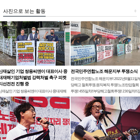
사진으로 보는 활동
+
산재살인 기업 쌍용씨앤이 대표이사 중
전국민주연합노조 해운지부 투쟁소식
대재해기업처벌법 강력처벌 촉구 피켓
전국민주연합노조 해운지부! 2022년8월11일
티선전전 진행 중
당해고 철회투쟁.원직복직 투쟁!노조탄압철회
산재살인 기업 쌍용씨앤이 대표이사 중대재해
투쟁! 455일차!!부당해고철회투쟁! 230일차!!
기업처벌법 강력처벌 촉구민주노총 강원지역본
릉ㆍ…
부 무기한 피켓시위 14일차고용노동부 강원지
청 앞 1인시위 진…