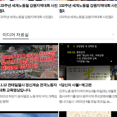
132주년 세계노동절 강원지역대회 사진
132주년 세계노동절 강원지역대회 사
첩3.
첩2.
132주년 세계노동절 강원지역대회 사진첩3.
132주년 세계노동절 강원지역대회 사진첩2.
미디어 자료실
+
11.12 전태일열사 정신계승 전국노동자
<당신의 사월> 예고편
대회 교육영상입니다.
민주노총 원주지역지부는4월 16일(토), 세월호
2022년 하반기 윤석열표 노동개악 저지, 개혁입
참사 8주기를 맞아 원주지역 추모문화제를 진
법 쟁취!
합니다.일시 : 2022년 4월 16일 토요일, 늦…