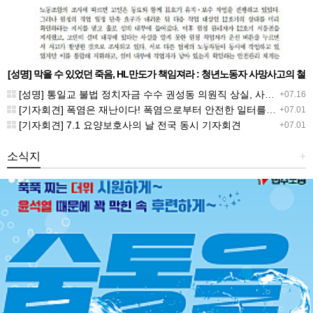
[성명] 막을 수 있었던 죽음, HL만도가 책임져라 : 청년노동자 사망사고의 철
저한 진상규명과 재발방지 대책 마련하라
[성명] 통일교 불법 정치자금 수수 권성동 의원직 상실, 사필귀정이다
+07.16
[기자회견] 폭염은 재난이다! 폭염으로부터 안전한 일터를 위한 민주노총 강원지역본부 폭염감시단 선포 기자회견
+07.01
[기자회견] 7.1 요양보호사의 날 전국 동시 기자회견
+07.01
소식지
+