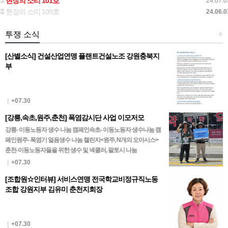
현장의 소리 101호
24.07.0
현장의 소리 100호
24.06.0
투쟁 소식
+
[산별소식] 건설산업연맹 플랜트건설노조 강원충북지
부
|
+07.30
[강릉,속초,원주,춘천] 폭염감시단 사업 이모저모
강릉- 이동노동자 생수 나눔 캠페인속초- 이동노동자 생수나눔 캠
페인원주- 폭염기 얼음생수 나눔 챌린지<원주, N개의 오아시스>
춘천-이동노동자들을 위한 생수 및 넥쿨러, 팔토시 나눔
|
+07.30
[조합원☆인터뷰] 서비스연맹 전국학교비정규직노동
조합 강원지부 김유미 춘천지회장
|
+07.30