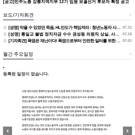
[공고]민주노총 강릉지역지부 12기 임원 보궐선거 후보자 확정 공고
보도/기자회견
+
[성명] 막을 수 있었던 죽음, HL만도가 책임져라 : 청년노동자 사망사고의 철저한 진상규명과 재발방지 대책 마련하라
07.31
[성명] 통일교 불법 정치자금 수수 권성동 의원직 상실, 사필귀정이다
07.16
[기자회견] 폭염은 재난이다! 폭염으로부터 안전한 일터를 위한 민주노총 강원지역본부 폭염감시단 선포 기자회견
07.01
월간 주요일정
+
등록된 일정이 없습니다.