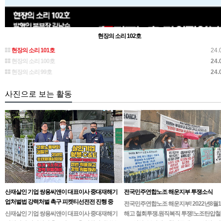
현장의 소리 102호
현장의 소리 101호
24.
현장의 소리 100호
24.
현장의 소리 99호
24.
사진으로 보는 활동
산재살인 기업 쌍용씨앤이 대표이사 중대재해기
전국민주연합노조 해운지부 투쟁소식
업처벌법 강력처벌 촉구 피켓티선전전 진행 중
전국민주연합노조 해운지부! 2022년8월
산재살인 기업 쌍용씨앤이 대표이사 중대재해기
해고 철회투쟁.원직복직 투쟁!노조탄압철