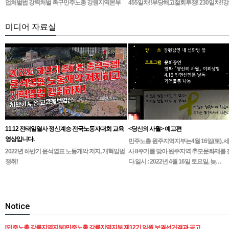
업처벌법 강력처벌 촉구민주노총 강원지역본부
455일차!!부당해고철회투쟁! 230일차!!
무기한 피켓시위 14일차고용노동부 강원지청 앞
1인시위 진…
미디어 자료실
11.12 전태일열사 정신계승 전국노동자대회 교육
<당신의 사월> 예고편
영상입니다.
민주노총 원주지역지부는4월 16일(토), 
2022년 하반기 윤석열표 노동개악 저지, 개혁입법
사 8주기를 맞아 원주지역 추모문화제를
쟁취!
다.일시 : 2022년 4월 16일 토요일, 늦…
Notice
[민주노총 강릉지역지부]민주노총 강릉지역지부 제12기 임원 보궐선거결과 공고