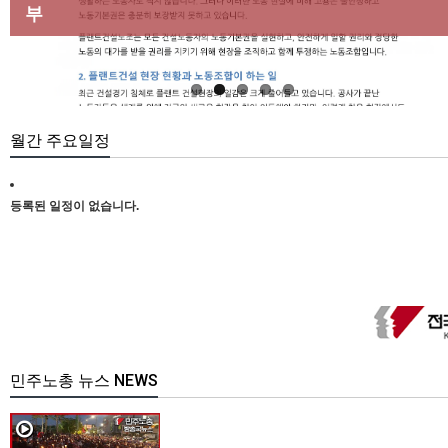
마련하라
부
[강릉,속초,원주,춘천] 폭염감시단 사업 이모저모
합 강원지부 김유미 춘천지회장
[본부소식] 강원지역 노동자 합창단 모임
월간 주요일정
등록된 일정이 없습니다.
민주노총 뉴스 NEWS