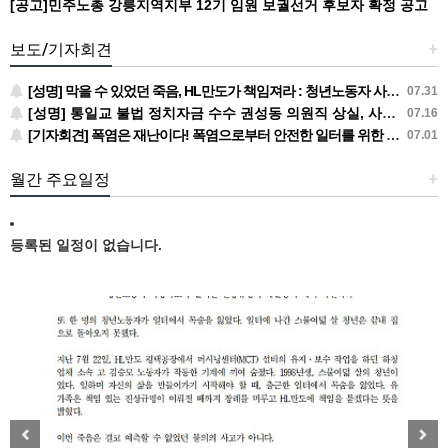
[공고]민주노총 강릉지역지부 12기 임원 보궐선거 후보자 확정 공고
보도/기자회견
+
[성명] 막을 수 있었던 죽음, HL만도가 책임져라 : 청년노동자 사망사고의 철저한 진상규명과 재발방지 대책 마련하라
07.31
[성명] 통일교 불법 정치자금 수수 권성동 의원직 상실, 사필귀정이다
07.16
[기자회견] 폭염은 재난이다! 폭염으로부터 안전한 일터를 위한 민주노총 강원지역본부 폭염감시단 선포 기자회견
07.01
월간 주요일정
+
등록된 일정이 없습니다.