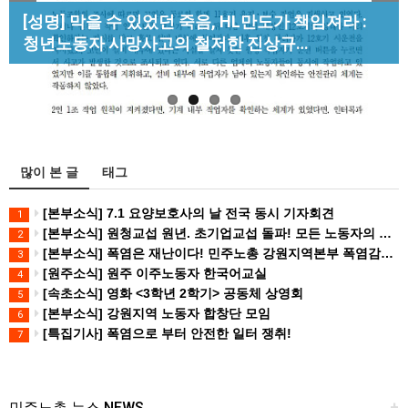
Previous
Next
[성명] 막을 수 있었던 죽음, HL만도가 책임져라 :
[산별소식] 건설산업연맹 플랜트건설노조 강원충
[조합원☆인터뷰] 서비스연맹 전국학교비정규직노
[강릉,속초,원주,춘천] 폭염감시단 사업 이모저모
청년노동자 사망사고의 철저한 진상규…
북지부
동조합 강원지부 김유미 춘천지회장
많이 본 글
태그
[본부소식] 7.1 요양보호사의 날 전국 동시 기자회견
1
[본부소식] 원청교섭 원년. 초기업교섭 돌파! 모든 노동자의 노동기본권 쟁취! 민주노총 7.15 총파업대회
2
[본부소식] 폭염은 재난이다! 민주노총 강원지역본부 폭염감시단 선포 기자회견
3
[원주소식] 원주 이주노동자 한국어교실
4
[속초소식] 영화 <3학년 2학기> 공동체 상영회
5
[본부소식] 강원지역 노동자 합창단 모임
6
[특집기사] 폭염으로 부터 안전한 일터 쟁취!
7
민주노총 뉴스 NEWS
+