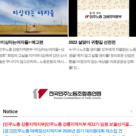
<미싱타는여자들> 예고편
2022 설맞이 귀향길 선전전
민주노총 강원지역본부 <미싱타는여자들> 상
누구나 노조할 권리를! 모두에게 차별없는 노동
영회" 희망의 교실을 지키려다감옥에 갔던 소녀
권을! 죽지 않고 일할 권리를! 정의로운 산업전
들은 무너지지 않고오히려 ... 노동운동의 역사…
환을! 비정규직 없는 세상을! 의료공공성 강화
를! 민…
Notice
+
[민주노총 강릉지역지부]민주노총 강릉지역지부 제12기 임원 보궐선거결과 공고
[공고]민주노총 태백정선지역지부 2026년 정기 대의원대회 재소집 건