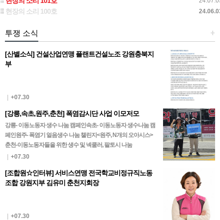
현장의 소리 101호
24.07.0
현장의 소리 100호
24.06.0
투쟁 소식
+
[산별소식] 건설산업연맹 플랜트건설노조 강원충북지
부
|
+07.30
[강릉,속초,원주,춘천] 폭염감시단 사업 이모저모
강릉- 이동노동자 생수 나눔 캠페인속초- 이동노동자 생수나눔 캠
페인원주- 폭염기 얼음생수 나눔 챌린지<원주, N개의 오아시스>
춘천-이동노동자들을 위한 생수 및 넥쿨러, 팔토시 나눔
|
+07.30
[조합원☆인터뷰] 서비스연맹 전국학교비정규직노동
조합 강원지부 김유미 춘천지회장
|
+07.30