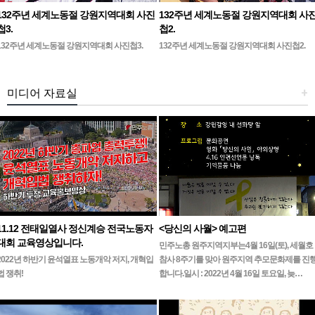
132주년 세계노동절 강원지역대회 사진
132주년 세계노동절 강원지역대회 사
첩3.
첩2.
132주년 세계노동절 강원지역대회 사진첩3.
132주년 세계노동절 강원지역대회 사진첩2.
미디어 자료실
+
11.12 전태일열사 정신계승 전국노동자
<당신의 사월> 예고편
대회 교육영상입니다.
민주노총 원주지역지부는4월 16일(토), 세월호
2022년 하반기 윤석열표 노동개악 저지, 개혁입
참사 8주기를 맞아 원주지역 추모문화제를 진
법 쟁취!
합니다.일시 : 2022년 4월 16일 토요일, 늦…