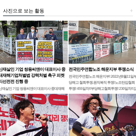
사진으로 보는 활동
+
산재살인 기업 쌍용씨앤이 대표이사 중
전국민주연합노조 해운지부 투쟁소식
대재해기업처벌법 강력처벌 촉구 피켓
전국민주연합노조 해운지부! 2022년8월11일
티선전전 진행 중
당해고 철회투쟁.원직복직 투쟁!노조탄압철회
산재살인 기업 쌍용씨앤이 대표이사 중대재해
투쟁! 455일차!!부당해고철회투쟁! 230일차!!
기업처벌법 강력처벌 촉구민주노총 강원지역본
릉ㆍ…
부 무기한 피켓시위 14일차고용노동부 강원지
청 앞 1인시위 진…