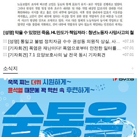
[성명] 막을 수 있었던 죽음, HL만도가 책임져라 : 청년노동자 사망사고의 철
저한 진상규명과 재발방지 대책 마련하라
[성명] 통일교 불법 정치자금 수수 권성동 의원직 상실, 사필귀정이다
+07.16
[기자회견] 폭염은 재난이다! 폭염으로부터 안전한 일터를 위한 민주노총 강원지역본부 폭염감시단 선포 기자회견
+07.01
[기자회견] 7.1 요양보호사의 날 전국 동시 기자회견
+07.01
소식지
+