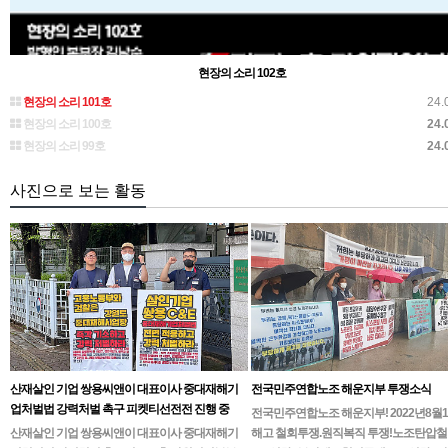
현장의 소리 102호
현장의 소리 101호
24.
현장의 소리 100호
24.
현장의 소리 99호
24.
사진으로 보는 활동
산재살인 기업 쌍용씨앤이 대표이사 중대재해기
전국민주연합노조 해운지부 투쟁소식
업처벌법 강력처벌 촉구 피켓티선전전 진행 중
전국민주연합노조 해운지부! 2022년8월
산재살인 기업 쌍용씨앤이 대표이사 중대재해기
해고 철회투쟁.원직복직 투쟁!노조탄압철