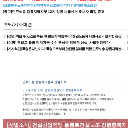
[공고]민주노총 태백정선지역지부 2026년 정기 대의원대회 재소집 건
[공고]민주노총 강릉지역지부 12기 임원 보궐선거 후보자 확정 공고
보도/기자회견
[성명] 막을 수 있었던 죽음, HL만도가 책임져라 : 청년노동자 사망사고의 철저한 진상규명과 재발방지 대책 마련하라
0
[성명] 통일교 불법 정치자금 수수 권성동 의원직 상실, 사필귀정이다
0
[기자회견] 폭염은 재난이다! 폭염으로부터 안전한 일터를 위한 민주노총 강원지역본부 폭염감시단 선포 기자회견
0
[성명] 막을 수 있었던 죽음, HL만도가 책임져라 : 청년
노동자 사망사고의 철저한 진상규명과 재발방지 대책
[산별소식] 건설산업연맹 플랜트건설노조 강원충북지
[조합원☆인터뷰] 서비스연맹 전국학교비정규직노동