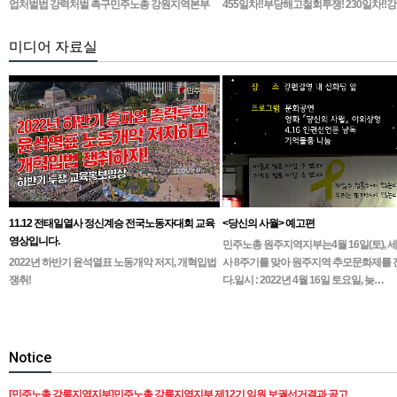
업처벌법 강력처벌 촉구민주노총 강원지역본부
455일차!!부당해고철회투쟁! 230일차!!
무기한 피켓시위 14일차고용노동부 강원지청 앞
1인시위 진…
미디어 자료실
11.12 전태일열사 정신계승 전국노동자대회 교육
<당신의 사월> 예고편
영상입니다.
민주노총 원주지역지부는4월 16일(토), 
2022년 하반기 윤석열표 노동개악 저지, 개혁입법
사 8주기를 맞아 원주지역 추모문화제를
쟁취!
다.일시 : 2022년 4월 16일 토요일, 늦…
Notice
[민주노총 강릉지역지부]민주노총 강릉지역지부 제12기 임원 보궐선거결과 공고