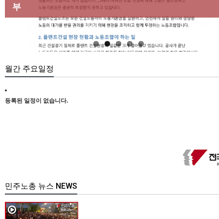
마련하라
부
[강릉,속초,원주,춘천] 폭염감시단 사업 이모저모
합 강원지부 김유미 춘천지회장
[본부소식] 강원지역 노동자 합창단 모임
월간 주요일정
등록된 일정이 없습니다.
민주노총 뉴스 NEWS