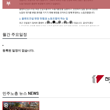
마련하라
부
[강릉,속초,원주,춘천] 폭염감시단 사업 이모저모
합 강원지부 김유미 춘천지회장
[본부소식] 강원지역 노동자 합창단 모임
월간 주요일정
등록된 일정이 없습니다.
민주노총 뉴스 NEWS