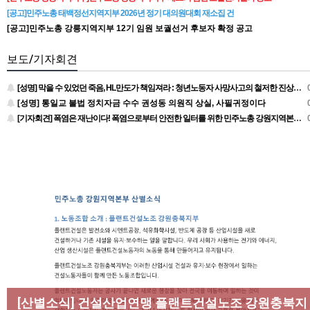
[공고]민주노총 태백정선지역지부 2026년 정기 대의원대회 재소집 건
[공고]민주노총 강릉지역지부 12기 임원 보궐선거 후보자 확정 공고
보도/기자회견
[성명] 막을 수 있었던 죽음, HL만도가 책임져라 : 청년노동자 사망사고의 철저한 진상규명과 재발방지 대책 마련하라
0
[성명] 통일교 불법 정치자금 수수 권성동 의원직 상실, 사필귀정이다
0
[기자회견] 폭염은 재난이다! 폭염으로부터 안전한 일터를 위한 민주노총 강원지역본부 폭염감시단 선포 기자회견
0
[성명] 막을 수 있었던 죽음, HL만도가 책임져라 : 청년
노동자 사망사고의 철저한 진상규명과 재발방지 대책
[산별소식] 건설산업연맹 플랜트건설노조 강원충북지
[조합원☆인터뷰] 서비스연맹 전국학교비정규직노동