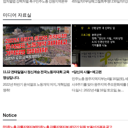
업처벌법 강력처벌 촉구민주노총 강원지역본부
455일차!!부당해고철회투쟁! 230일차!!
무기한 피켓시위 14일차고용노동부 강원지청 앞
1인시위 진…
미디어 자료실
11.12 전태일열사 정신계승 전국노동자대회 교육
<당신의 사월> 예고편
영상입니다.
민주노총 원주지역지부는4월 16일(토), 
2022년 하반기 윤석열표 노동개악 저지, 개혁입법
사 8주기를 맞아 원주지역 추모문화제를
쟁취!
다.일시 : 2022년 4월 16일 토요일, 늦…
Notice
[민주노총 강릉지역지부]민주노총 강릉지역지부 제12기 임원 보궐선거결과 공고