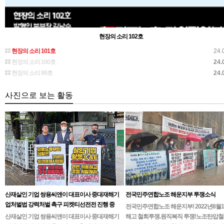
현장의 소리 102호
현장의 소리 101호
24.
현장의 소리 100호
24.
현장의 소리 99호
24.
사진으로 보는 활동
산재살인 기업 쌍용씨앤이 대표이사 중대재해기
전국민주연합노조 해운지부 투쟁소식
업처벌법 강력처벌 촉구 피켓티선전전 진행 중
전국민주연합노조 해운지부! 2022년8월
산재살인 기업 쌍용씨앤이 대표이사 중대재해기
해고 철회투쟁.원직복직 투쟁!노조탄압철