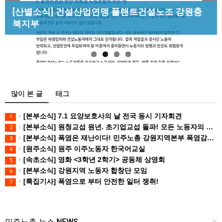
Previous
Next
[성명] 막을 수 있었던 죽음, HL만도가 책임져라 :
[산별소식] 건설산업연맹 플랜트건설노조 강원충
[조합원☆인터뷰] 서비스연맹 전국학교비정규직노
청년노동자 사망사고의 철저한 진상규…
북지부
[강릉,속초,원주,춘천] 폭염감시단 사업 이모저모
동조합 강원지부 김유미 춘천지회장
많이 본 글
태그
[본부소식] 7.1 요양보호사의 날 전국 동시 기자회견
1
[본부소식] 원청교섭 원년. 초기업교섭 돌파! 모든 노동자의 노동기본권 쟁취! 민주노총 7.15 총파업대회
2
[본부소식] 폭염은 재난이다! 민주노총 강원지역본부 폭염감시단 선포 기자회견
3
[원주소식] 원주 이주노동자 한국어교실
4
[속초소식] 영화 <3학년 2학기> 공동체 상영회
5
[본부소식] 강원지역 노동자 합창단 모임
6
[특집기사] 폭염으로 부터 안전한 일터 쟁취!
7
민주노총 뉴스 NEWS
+