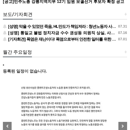
[공고]민주노총 강릉지역지부 12기 임원 보궐선거 후보자 확정 공고
보도/기자회견
+
[성명] 막을 수 있었던 죽음, HL만도가 책임져라 : 청년노동자 사망사고의 철저한 진상규명과 재발방지 대책 마련하라
07.31
[성명] 통일교 불법 정치자금 수수 권성동 의원직 상실, 사필귀정이다
07.16
[기자회견] 폭염은 재난이다! 폭염으로부터 안전한 일터를 위한 민주노총 강원지역본부 폭염감시단 선포 기자회견
07.01
월간 주요일정
+
등록된 일정이 없습니다.