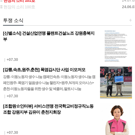
현장의 소리 101호
24.07.0
현장의 소리 100호
24.06.0
투쟁 소식
+
[산별소식] 건설산업연맹 플랜트건설노조 강원충북지
부
|
+07.30
[강릉,속초,원주,춘천] 폭염감시단 사업 이모저모
강릉- 이동노동자 생수 나눔 캠페인속초- 이동노동자 생수나눔 캠
페인원주- 폭염기 얼음생수 나눔 챌린지<원주, N개의 오아시스>
춘천-이동노동자들을 위한 생수 및 넥쿨러, 팔토시 나눔
|
+07.30
[조합원☆인터뷰] 서비스연맹 전국학교비정규직노동
조합 강원지부 김유미 춘천지회장
|
+07.30