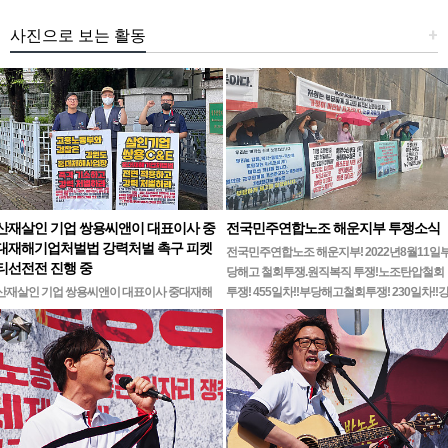
사진으로 보는 활동
+
산재살인 기업 쌍용씨앤이 대표이사 중
전국민주연합노조 해운지부 투쟁소식
대재해기업처벌법 강력처벌 촉구 피켓
전국민주연합노조 해운지부! 2022년8월11일
티선전전 진행 중
당해고 철회투쟁.원직복직 투쟁!노조탄압철회
산재살인 기업 쌍용씨앤이 대표이사 중대재해
투쟁! 455일차!!부당해고철회투쟁! 230일차!!
기업처벌법 강력처벌 촉구민주노총 강원지역본
릉ㆍ…
부 무기한 피켓시위 14일차고용노동부 강원지
청 앞 1인시위 진…