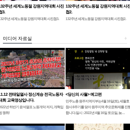
132주년 세계노동절 강원지역대회 사진
132주년 세계노동절 강원지역대회 사
첩3.
첩2.
132주년 세계노동절 강원지역대회 사진첩3.
132주년 세계노동절 강원지역대회 사진첩2.
미디어 자료실
+
11.12 전태일열사 정신계승 전국노동자
<당신의 사월> 예고편
대회 교육영상입니다.
민주노총 원주지역지부는4월 16일(토), 세월호
2022년 하반기 윤석열표 노동개악 저지, 개혁입
참사 8주기를 맞아 원주지역 추모문화제를 진
법 쟁취!
합니다.일시 : 2022년 4월 16일 토요일, 늦…