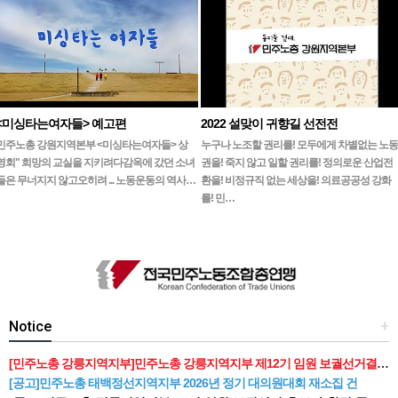
<미싱타는여자들> 예고편
2022 설맞이 귀향길 선전전
민주노총 강원지역본부 <미싱타는여자들> 상
누구나 노조할 권리를! 모두에게 차별없는 노동
영회" 희망의 교실을 지키려다감옥에 갔던 소녀
권을! 죽지 않고 일할 권리를! 정의로운 산업전
들은 무너지지 않고오히려 ... 노동운동의 역사…
환을! 비정규직 없는 세상을! 의료공공성 강화
를! 민…
Notice
+
[민주노총 강릉지역지부]민주노총 강릉지역지부 제12기 임원 보궐선거결과 공고
[공고]민주노총 태백정선지역지부 2026년 정기 대의원대회 재소집 건