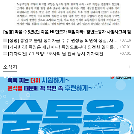
[성명] 막을 수 있었던 죽음, HL만도가 책임져라 : 청년노동자 사망사고의 철
저한 진상규명과 재발방지 대책 마련하라
[성명] 통일교 불법 정치자금 수수 권성동 의원직 상실, 사필귀정이다
+07.16
[기자회견] 폭염은 재난이다! 폭염으로부터 안전한 일터를 위한 민주노총 강원지역본부 폭염감시단 선포 기자회견
+07.01
[기자회견] 7.1 요양보호사의 날 전국 동시 기자회견
+07.01
소식지
+