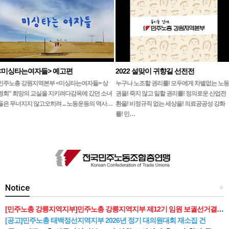
<미싱타는여자들> 예고편
2022 설맞이 귀향길 선전전
민주노총 강원지역본부 <미싱타는여자들> 상
누구나 노조할 권리를! 모두에게 차별없는 노동
영회" 희망의 교실을 지키려다감옥에 갔던 소녀
권을! 죽지 않고 일할 권리를! 정의로운 산업전
들은 무너지지 않고오히려 ... 노동운동의 역사…
환을! 비정규직 없는 세상을! 의료공공성 강화
를! 민…
Notice
+
[민주노총 강릉지역지부]민주노총 강릉지역지부 제12기 임원 보궐선거결과 공고
[공고]민주노총 태백정선지역지부 2026년 정기 대의원대회 재소집 건