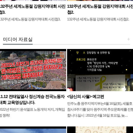
132주년 세계노동절 강원지역대회 사진
132주년 세계노동절 강원지역대회 사
첩3.
첩2.
132주년 세계노동절 강원지역대회 사진첩3.
132주년 세계노동절 강원지역대회 사진첩2.
미디어 자료실
+
11.12 전태일열사 정신계승 전국노동자
<당신의 사월> 예고편
대회 교육영상입니다.
민주노총 원주지역지부는4월 16일(토), 세월호
2022년 하반기 윤석열표 노동개악 저지, 개혁입
참사 8주기를 맞아 원주지역 추모문화제를 진
법 쟁취!
합니다.일시 : 2022년 4월 16일 토요일, 늦…