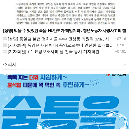
[성명] 막을 수 있었던 죽음, HL만도가 책임져라 : 청년노동자 사망사고의 철
저한 진상규명과 재발방지 대책 마련하라
[성명] 통일교 불법 정치자금 수수 권성동 의원직 상실, 사필귀정이다
+07.16
[기자회견] 폭염은 재난이다! 폭염으로부터 안전한 일터를 위한 민주노총 강원지역본부 폭염감시단 선포 기자회견
+07.01
[기자회견] 7.1 요양보호사의 날 전국 동시 기자회견
+07.01
소식지
+