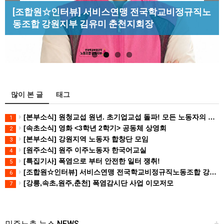
Previous
Next
[산별소식] 건설산업연맹 플랜트건설노조 강원충
[조합원☆인터뷰] 서비스연맹 전국학교비정규직노
[성명] 막을 수 있었던 죽음, HL만도가 책임져라 :
북지부
동조합 강원지부 김유미 춘천지회장
청년노동자 사망사고의 철저한 진상규…
[강릉,속초,원주,춘천] 폭염감시단 사업 이모저모
많이 본 글
태그
[본부소식] 원청교섭 원년. 초기업교섭 돌파! 모든 노동자의 노동기본권 쟁취! 민주노총 7.15 총파업대회
1
[속초소식] 영화 <3학년 2학기> 공동체 상영회
2
[본부소식] 강원지역 노동자 합창단 모임
3
[원주소식] 원주 이주노동자 한국어교실
4
[특집기사] 폭염으로 부터 안전한 일터 쟁취!
5
[조합원☆인터뷰] 서비스연맹 전국학교비정규직노동조합 강원지부 김유미 춘천지회장
6
[강릉,속초,원주,춘천] 폭염감시단 사업 이모저모
7
민주노총 뉴스 NEWS
+