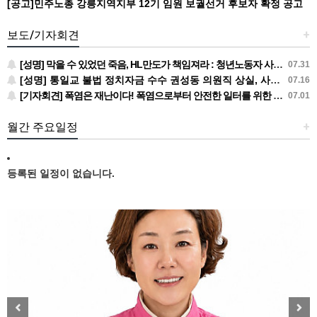
[공고]민주노총 강릉지역지부 12기 임원 보궐선거 후보자 확정 공고
보도/기자회견
+
[성명] 막을 수 있었던 죽음, HL만도가 책임져라 : 청년노동자 사망사고의 철저한 진상규명과 재발방지 대책 마련하라
07.31
[성명] 통일교 불법 정치자금 수수 권성동 의원직 상실, 사필귀정이다
07.16
[기자회견] 폭염은 재난이다! 폭염으로부터 안전한 일터를 위한 민주노총 강원지역본부 폭염감시단 선포 기자회견
07.01
월간 주요일정
+
등록된 일정이 없습니다.