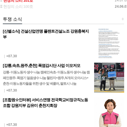
현장의 소리 101호
24.07.0
현장의 소리 100호
24.06.0
투쟁 소식
+
[산별소식] 건설산업연맹 플랜트건설노조 강원충북지
부
|
+07.30
[강릉,속초,원주,춘천] 폭염감시단 사업 이모저모
강릉- 이동노동자 생수 나눔 캠페인속초- 이동노동자 생수나눔 캠
페인원주- 폭염기 얼음생수 나눔 챌린지<원주, N개의 오아시스>
춘천-이동노동자들을 위한 생수 및 넥쿨러, 팔토시 나눔
|
+07.30
[조합원☆인터뷰] 서비스연맹 전국학교비정규직노동
조합 강원지부 김유미 춘천지회장
|
+07.30