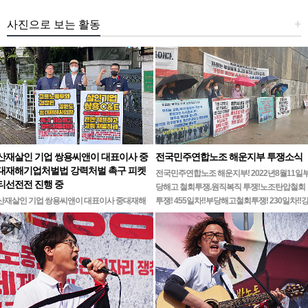
사진으로 보는 활동
+
산재살인 기업 쌍용씨앤이 대표이사 중
전국민주연합노조 해운지부 투쟁소식
대재해기업처벌법 강력처벌 촉구 피켓
전국민주연합노조 해운지부! 2022년8월11일
티선전전 진행 중
당해고 철회투쟁.원직복직 투쟁!노조탄압철회
산재살인 기업 쌍용씨앤이 대표이사 중대재해
투쟁! 455일차!!부당해고철회투쟁! 230일차!!
기업처벌법 강력처벌 촉구민주노총 강원지역본
릉ㆍ…
부 무기한 피켓시위 14일차고용노동부 강원지
청 앞 1인시위 진…