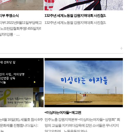
지부 투쟁소식
132주년 세계노동절 강원지역대회 사진첩3.
! 2022년8월11일부당해고
132주년 세계노동절 강원지역대회 사진첩3.
노조탄압철회투쟁! 455일차!!
일차!!강릉ㆍ…
+
<미싱타는여자들> 예고편
 16일(토), 세월호 참사 8주
민주노총 강원지역본부 <미싱타는여자들> 상영회" 희
문화제를 진행합니다.일시 :
망의 교실을 지키려다감옥에 갔던 소녀들은 무너지지
, 늦…
않고오히려 ... 노동운동의 역사…