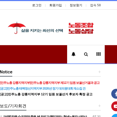
로그인
회원가입
정보찾기
접속 58
Notice
+
[민주노총 강릉지역지부]민주노총 강릉지역지부 제12기 임원 보궐선거결과 공고
[공고]민주노총 태백정선지역지부 2026년 정기 대의원대회 재소집 건
[공고]민주노총 강릉지역지부 12기 임원 보궐선거 후보자 확정 공고
보도/기자회견
+
[성명] 막을 수 있었던 죽음, HL만도가 책임져라 : 청년노동자 사망사고의 철저한 진상규명과 재발방지 대책 마련하라
07.31