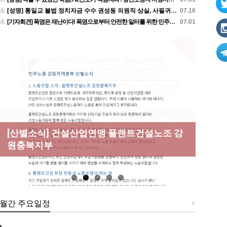
[성명] 통일교 불법 정치자금 수수 권성동 의원직 상실, 사필귀정이다
07.16
[기자회견] 폭염은 재난이다! 폭염으로부터 안전한 일터를 위한 민주노총 강원지역본부 폭염감시단 선포 기자회견
07.01
New
[성명] 막을 수 있었던 죽음, HL만도가 책임져
라 : 청년노동자 사망사고의 철저한 진상규명
[산별소식] 건설산업연맹 플랜트건설노조 강
[강릉,속초,원주,춘천] 폭염감시단 사업 이모
[조합원☆인터뷰] 서비스연맹 전국학교비정
과 재발방지 대책 마련하라
원충북지부
저모
규직노동조합 강원지부 김유미 춘천지회장
[본부소식] 강원지역 노동자 합창단 모임
월간 주요일정
+