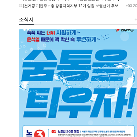
[선거공고]민주노총 강릉지역지부 12기 임원 보궐선거 후보 등록 기간 연장 공고
+03.2
소식지