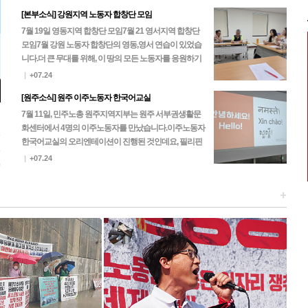
[본부소식] 강원지역 노동자 합창단 모임
7월 19일 영동지역 합창단 모임7월 21 영서지역 합창단
모임 7월 강원 노동자 합창단의 영동,영서 연습이 있었습
니다.더 큰 무대를 위해, 이 땅의 모든 노동자를 응원하기
위해, 노동자 합창단은 한 마음 한 뜻으로…
|
+07.24
[원주소식] 원주 이주노동자 한국어교실
7월 11일, 민주노총 원주지역지부는 원주 서부권생활문
화센터에서 4명의 이주노동자를 만났습니다.이주노동자
5
한국어교실의 오리엔테이션이 진행된 것인데요, 필리핀
3
과 네팔 노동자들이 찾아주셨고 이후 진행되는 본 수업에
|
+07.24
0
는 캄…
+