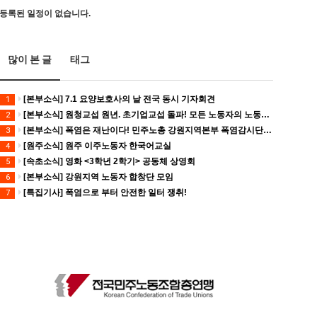
등록된 일정이 없습니다.
많이 본 글
태그
[본부소식] 7.1 요양보호사의 날 전국 동시 기자회견
1
[본부소식] 원청교섭 원년. 초기업교섭 돌파! 모든 노동자의 노동기본권 쟁취! 민주노총 7.15 총파업대회
2
[본부소식] 폭염은 재난이다! 민주노총 강원지역본부 폭염감시단 선포 기자회견
3
[원주소식] 원주 이주노동자 한국어교실
4
[속초소식] 영화 <3학년 2학기> 공동체 상영회
5
[본부소식] 강원지역 노동자 합창단 모임
6
[특집기사] 폭염으로 부터 안전한 일터 쟁취!
7