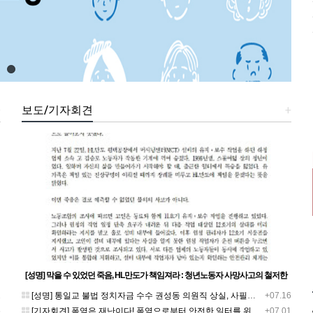
+
보도/기자회견
+
[성명] 막을 수 있었던 죽음, HL만도가 책임져라 : 청년노동자 사망사고의 철저한
진상규명과 재발방지 대책 마련하라
1
[성명] 통일교 불법 정치자금 수수 권성동 의원직 상실, 사필귀정이다
+07.16
5
[기자회견] 폭염은 재난이다! 폭염으로부터 안전한 일터를 위한 민주노총 강원지역본부 폭염감시단 선포 기자회견
+07.01