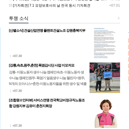
0
[기자회견] 7.1 요양보호사의 날 전국 동시 기자회견
+07.01
+
투쟁 소식
+
[산별소식] 건설산업연맹 플랜트건설노조 강원충북지부
|
+07.30
[강릉,속초,원주,춘천] 폭염감시단 사업 이모저모
강릉- 이동노동자 생수 나눔 캠페인속초- 이동노동자 생
수나눔 캠페인원주- 폭염기 얼음생수 나눔 챌린지<원주,
N개의 오아시스>춘천-이동노동자들을 위한 생수 및 넥쿨
러, 팔토시 나눔
|
+07.30
[조합원☆인터뷰] 서비스연맹 전국학교비정규직노동조
합 강원지부 김유미 춘천지회장
|
+07.30