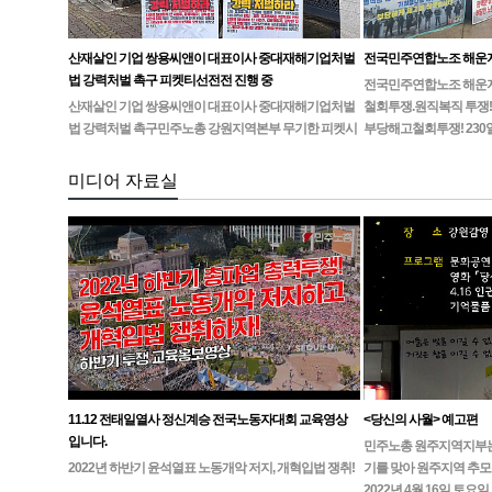
산재살인 기업 쌍용씨앤이 대표이사 중대재해기업처벌
전국민주연합노조 해운
법 강력처벌 촉구 피켓티선전전 진행 중
전국민주연합노조 해운지부
산재살인 기업 쌍용씨앤이 대표이사 중대재해기업처벌
철회투쟁.원직복직 투쟁!
법 강력처벌 촉구민주노총 강원지역본부 무기한 피켓시
부당해고철회투쟁! 230
위 14일차고용노동부 강원지청 앞 1인시위 진…
미디어 자료실
11.12 전태일열사 정신계승 전국노동자대회 교육영상
<당신의 사월> 예고편
입니다.
민주노총 원주지역지부는4월
2022년 하반기 윤석열표 노동개악 저지, 개혁입법 쟁취!
기를 맞아 원주지역 추모
2022년 4월 16일 토요일