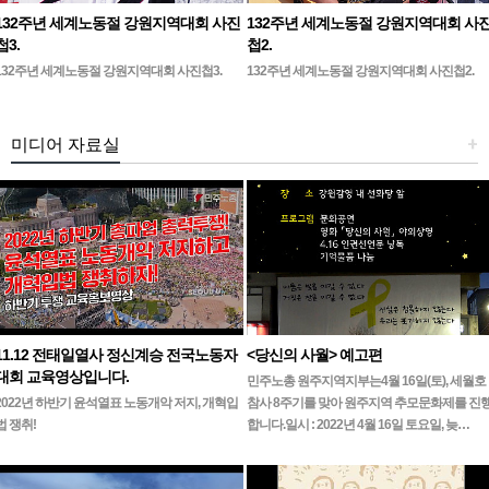
132주년 세계노동절 강원지역대회 사진
132주년 세계노동절 강원지역대회 사
첩3.
첩2.
132주년 세계노동절 강원지역대회 사진첩3.
132주년 세계노동절 강원지역대회 사진첩2.
미디어 자료실
+
11.12 전태일열사 정신계승 전국노동자
<당신의 사월> 예고편
대회 교육영상입니다.
민주노총 원주지역지부는4월 16일(토), 세월호
2022년 하반기 윤석열표 노동개악 저지, 개혁입
참사 8주기를 맞아 원주지역 추모문화제를 진
법 쟁취!
합니다.일시 : 2022년 4월 16일 토요일, 늦…