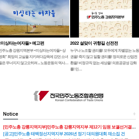
<미싱타는여자들> 예고편
2022 설맞이 귀향길 선전전
민주노총 강원지역본부 <미싱타는여자들> 상
누구나 노조할 권리를! 모두에게 차별없는 노동
영회" 희망의 교실을 지키려다감옥에 갔던 소녀
권을! 죽지 않고 일할 권리를! 정의로운 산업전
들은 무너지지 않고오히려 ... 노동운동의 역사…
환을! 비정규직 없는 세상을! 의료공공성 강화
를! 민…
Notice
+
[민주노총 강릉지역지부]민주노총 강릉지역지부 제12기 임원 보궐선거결과 공고
[공고]민주노총 태백정선지역지부 2026년 정기 대의원대회 재소집 건