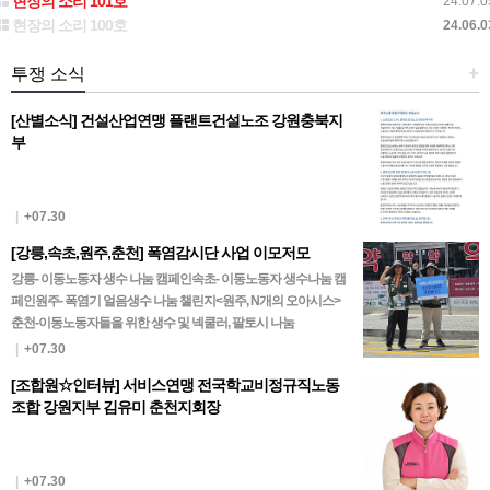
현장의 소리 101호
24.07.0
현장의 소리 100호
24.06.0
투쟁 소식
+
[산별소식] 건설산업연맹 플랜트건설노조 강원충북지
부
|
+07.30
[강릉,속초,원주,춘천] 폭염감시단 사업 이모저모
강릉- 이동노동자 생수 나눔 캠페인속초- 이동노동자 생수나눔 캠
페인원주- 폭염기 얼음생수 나눔 챌린지<원주, N개의 오아시스>
춘천-이동노동자들을 위한 생수 및 넥쿨러, 팔토시 나눔
|
+07.30
[조합원☆인터뷰] 서비스연맹 전국학교비정규직노동
조합 강원지부 김유미 춘천지회장
|
+07.30