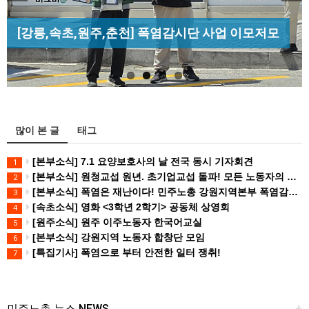
Previous
Next
[조합원☆인터뷰] 서비스연맹 전국학교비정규직노
[산별소식] 건설산업연맹 플랜트건설노조 강원충
[성명] 막을 수 있었던 죽음, HL만도가 책임져라 :
동조합 강원지부 김유미 춘천지회장
[강릉,속초,원주,춘천] 폭염감시단 사업 이모저모
북지부
청년노동자 사망사고의 철저한 진상규…
많이 본 글
태그
[본부소식] 7.1 요양보호사의 날 전국 동시 기자회견
1
[본부소식] 원청교섭 원년. 초기업교섭 돌파! 모든 노동자의 노동기본권 쟁취! 민주노총 7.15 총파업대회
2
[본부소식] 폭염은 재난이다! 민주노총 강원지역본부 폭염감시단 선포 기자회견
3
[속초소식] 영화 <3학년 2학기> 공동체 상영회
4
[원주소식] 원주 이주노동자 한국어교실
5
[본부소식] 강원지역 노동자 합창단 모임
6
[특집기사] 폭염으로 부터 안전한 일터 쟁취!
7
민주노총 뉴스 NEWS
+