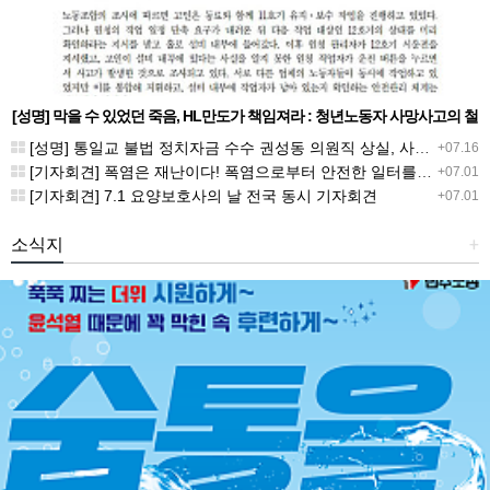
[성명] 막을 수 있었던 죽음, HL만도가 책임져라 : 청년노동자 사망사고의 철
저한 진상규명과 재발방지 대책 마련하라
[성명] 통일교 불법 정치자금 수수 권성동 의원직 상실, 사필귀정이다
+07.16
[기자회견] 폭염은 재난이다! 폭염으로부터 안전한 일터를 위한 민주노총 강원지역본부 폭염감시단 선포 기자회견
+07.01
[기자회견] 7.1 요양보호사의 날 전국 동시 기자회견
+07.01
소식지
+