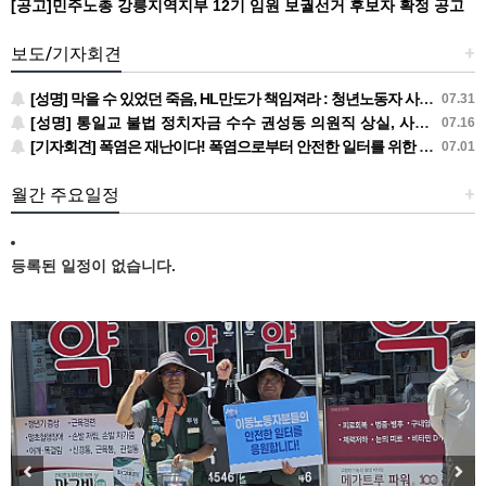
[공고]민주노총 강릉지역지부 12기 임원 보궐선거 후보자 확정 공고
보도/기자회견
+
[성명] 막을 수 있었던 죽음, HL만도가 책임져라 : 청년노동자 사망사고의 철저한 진상규명과 재발방지 대책 마련하라
07.31
[성명] 통일교 불법 정치자금 수수 권성동 의원직 상실, 사필귀정이다
07.16
[기자회견] 폭염은 재난이다! 폭염으로부터 안전한 일터를 위한 민주노총 강원지역본부 폭염감시단 선포 기자회견
07.01
월간 주요일정
+
등록된 일정이 없습니다.