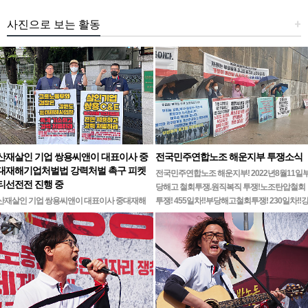
사진으로 보는 활동
+
산재살인 기업 쌍용씨앤이 대표이사 중
전국민주연합노조 해운지부 투쟁소식
대재해기업처벌법 강력처벌 촉구 피켓
전국민주연합노조 해운지부! 2022년8월11일
티선전전 진행 중
당해고 철회투쟁.원직복직 투쟁!노조탄압철회
산재살인 기업 쌍용씨앤이 대표이사 중대재해
투쟁! 455일차!!부당해고철회투쟁! 230일차!!
기업처벌법 강력처벌 촉구민주노총 강원지역본
릉ㆍ…
부 무기한 피켓시위 14일차고용노동부 강원지
청 앞 1인시위 진…