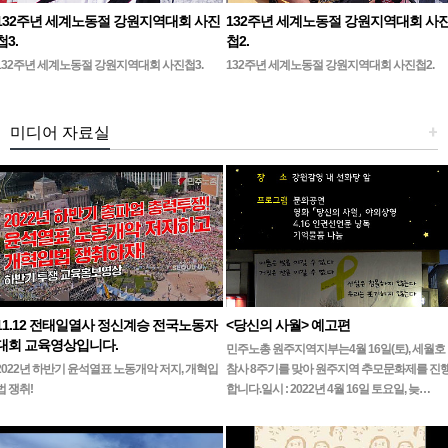
132주년 세계노동절 강원지역대회 사진
132주년 세계노동절 강원지역대회 사
첩3.
첩2.
132주년 세계노동절 강원지역대회 사진첩3.
132주년 세계노동절 강원지역대회 사진첩2.
미디어 자료실
+
11.12 전태일열사 정신계승 전국노동자
<당신의 사월> 예고편
대회 교육영상입니다.
민주노총 원주지역지부는4월 16일(토), 세월호
2022년 하반기 윤석열표 노동개악 저지, 개혁입
참사 8주기를 맞아 원주지역 추모문화제를 진
법 쟁취!
합니다.일시 : 2022년 4월 16일 토요일, 늦…