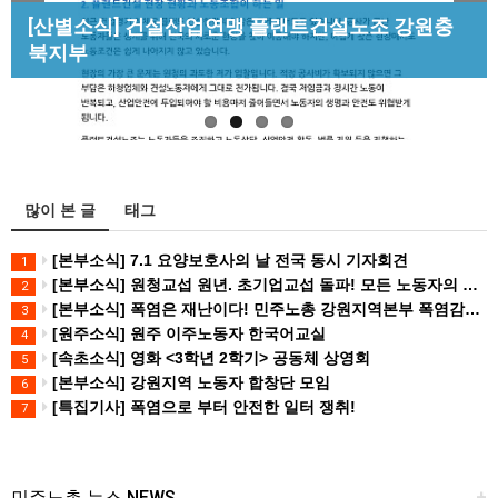
Previous
Next
[성명] 막을 수 있었던 죽음, HL만도가 책임져라 :
[산별소식] 건설산업연맹 플랜트건설노조 강원충
[조합원☆인터뷰] 서비스연맹 전국학교비정규직노
청년노동자 사망사고의 철저한 진상규…
북지부
동조합 강원지부 김유미 춘천지회장
[강릉,속초,원주,춘천] 폭염감시단 사업 이모저모
많이 본 글
태그
[본부소식] 7.1 요양보호사의 날 전국 동시 기자회견
1
[본부소식] 원청교섭 원년. 초기업교섭 돌파! 모든 노동자의 노동기본권 쟁취! 민주노총 7.15 총파업대회
2
[본부소식] 폭염은 재난이다! 민주노총 강원지역본부 폭염감시단 선포 기자회견
3
[원주소식] 원주 이주노동자 한국어교실
4
[속초소식] 영화 <3학년 2학기> 공동체 상영회
5
[본부소식] 강원지역 노동자 합창단 모임
6
[특집기사] 폭염으로 부터 안전한 일터 쟁취!
7
민주노총 뉴스 NEWS
+