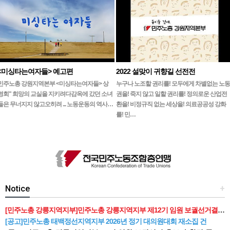
<미싱타는여자들> 예고편
2022 설맞이 귀향길 선전전
민주노총 강원지역본부 <미싱타는여자들> 상
누구나 노조할 권리를! 모두에게 차별없는 노동
영회" 희망의 교실을 지키려다감옥에 갔던 소녀
권을! 죽지 않고 일할 권리를! 정의로운 산업전
들은 무너지지 않고오히려 ... 노동운동의 역사…
환을! 비정규직 없는 세상을! 의료공공성 강화
를! 민…
Notice
+
[민주노총 강릉지역지부]민주노총 강릉지역지부 제12기 임원 보궐선거결과 공고
[공고]민주노총 태백정선지역지부 2026년 정기 대의원대회 재소집 건