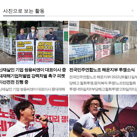
사진으로 보는 활동
+
산재살인 기업 쌍용씨앤이 대표이사 중
전국민주연합노조 해운지부 투쟁소식
대재해기업처벌법 강력처벌 촉구 피켓
전국민주연합노조 해운지부! 2022년8월11일
티선전전 진행 중
당해고 철회투쟁.원직복직 투쟁!노조탄압철회
산재살인 기업 쌍용씨앤이 대표이사 중대재해
투쟁! 455일차!!부당해고철회투쟁! 230일차!!
기업처벌법 강력처벌 촉구민주노총 강원지역본
릉ㆍ…
부 무기한 피켓시위 14일차고용노동부 강원지
청 앞 1인시위 진…