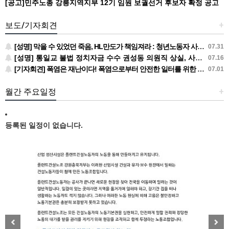
[공고]민주노총 강릉지역지부 12기 임원 보궐선거 후보자 확정 공고
보도/기자회견
+
[성명] 막을 수 있었던 죽음, HL만도가 책임져라 : 청년노동자 사망사고의 철저한 진상규명과 재발방지 대책 마련하라
07.31
[성명] 통일교 불법 정치자금 수수 권성동 의원직 상실, 사필귀정이다
07.16
[기자회견] 폭염은 재난이다! 폭염으로부터 안전한 일터를 위한 민주노총 강원지역본부 폭염감시단 선포 기자회견
07.01
월간 주요일정
+
등록된 일정이 없습니다.