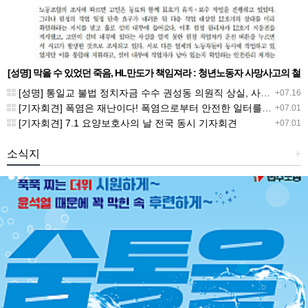
[성명] 막을 수 있었던 죽음, HL만도가 책임져라 : 청년노동자 사망사고의 철
저한 진상규명과 재발방지 대책 마련하라
[성명] 통일교 불법 정치자금 수수 권성동 의원직 상실, 사필귀정이다
+07.16
[기자회견] 폭염은 재난이다! 폭염으로부터 안전한 일터를 위한 민주노총 강원지역본부 폭염감시단 선포 기자회견
+07.01
[기자회견] 7.1 요양보호사의 날 전국 동시 기자회견
+07.01
소식지
+