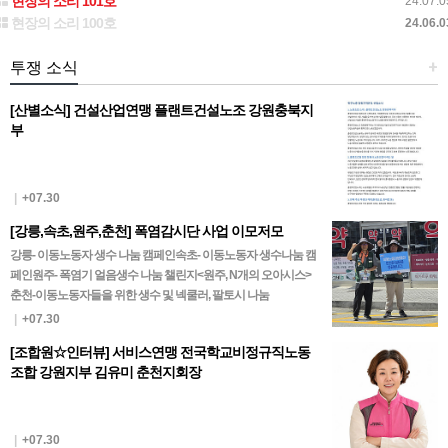
현장의 소리 101호
24.07.0
현장의 소리 100호
24.06.0
투쟁 소식
+
[산별소식] 건설산업연맹 플랜트건설노조 강원충북지
부
|
+07.30
[강릉,속초,원주,춘천] 폭염감시단 사업 이모저모
강릉- 이동노동자 생수 나눔 캠페인속초- 이동노동자 생수나눔 캠
페인원주- 폭염기 얼음생수 나눔 챌린지<원주, N개의 오아시스>
춘천-이동노동자들을 위한 생수 및 넥쿨러, 팔토시 나눔
|
+07.30
[조합원☆인터뷰] 서비스연맹 전국학교비정규직노동
조합 강원지부 김유미 춘천지회장
|
+07.30