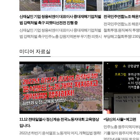
산재살인 기업 쌍용씨앤이 대표이사 중대재해기업처벌
전국민주연합노조 해운
법 강력처벌 촉구 피켓티선전전 진행 중
전국민주연합노조 해운지부
산재살인 기업 쌍용씨앤이 대표이사 중대재해기업처벌
철회투쟁.원직복직 투쟁!
법 강력처벌 촉구민주노총 강원지역본부 무기한 피켓시
부당해고철회투쟁! 230
위 14일차고용노동부 강원지청 앞 1인시위 진…
미디어 자료실
11.12 전태일열사 정신계승 전국노동자대회 교육영상
<당신의 사월> 예고편
입니다.
민주노총 원주지역지부는4월
2022년 하반기 윤석열표 노동개악 저지, 개혁입법 쟁취!
기를 맞아 원주지역 추모
2022년 4월 16일 토요일