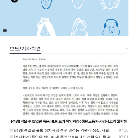
+
보도/기자회견
+
[성명] 막을 수 있었던 죽음, HL만도가 책임져라 : 청년노동자 사망사고의 철저한
진상규명과 재발방지 대책 마련하라
1
[성명] 통일교 불법 정치자금 수수 권성동 의원직 상실, 사필귀정이다
+07.16
5
[기자회견] 폭염은 재난이다! 폭염으로부터 안전한 일터를 위한 민주노총 강원지역본부 폭염감시단 선포 기자회견
+07.01