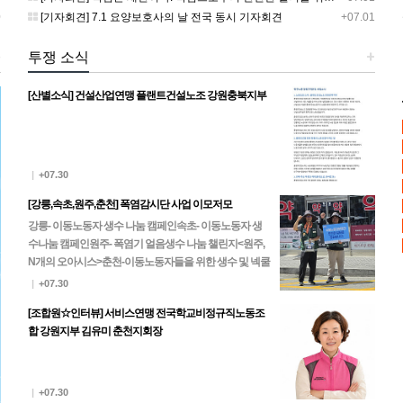
0
[기자회견] 7.1 요양보호사의 날 전국 동시 기자회견
+07.01
+
투쟁 소식
+
[산별소식] 건설산업연맹 플랜트건설노조 강원충북지부
|
+07.30
[강릉,속초,원주,춘천] 폭염감시단 사업 이모저모
강릉- 이동노동자 생수 나눔 캠페인속초- 이동노동자 생
수나눔 캠페인원주- 폭염기 얼음생수 나눔 챌린지<원주,
N개의 오아시스>춘천-이동노동자들을 위한 생수 및 넥쿨
러, 팔토시 나눔
|
+07.30
[조합원☆인터뷰] 서비스연맹 전국학교비정규직노동조
합 강원지부 김유미 춘천지회장
|
+07.30