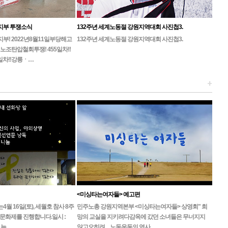
지부 투쟁소식
132주년 세계노동절 강원지역대회 사진첩3.
! 2022년8월11일부당해고
132주년 세계노동절 강원지역대회 사진첩3.
노조탄압철회투쟁! 455일차!!
일차!!강릉ㆍ…
+
<미싱타는여자들> 예고편
 16일(토), 세월호 참사 8주
민주노총 강원지역본부 <미싱타는여자들> 상영회" 희
문화제를 진행합니다.일시 :
망의 교실을 지키려다감옥에 갔던 소녀들은 무너지지
, 늦…
않고오히려 ... 노동운동의 역사…