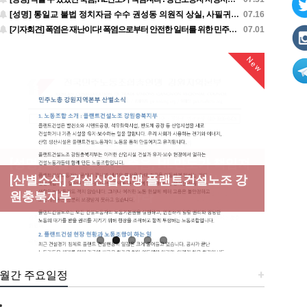
[성명] 통일교 불법 정치자금 수수 권성동 의원직 상실, 사필귀정이다
07.16
[기자회견] 폭염은 재난이다! 폭염으로부터 안전한 일터를 위한 민주노총 강원지역본부 폭염감시단 선포 기자회견
07.01
New
New
New
New
[성명] 막을 수 있었던 죽음, HL만도가 책임져
라 : 청년노동자 사망사고의 철저한 진상규명
[산별소식] 건설산업연맹 플랜트건설노조 강
[강릉,속초,원주,춘천] 폭염감시단 사업 이모
[조합원☆인터뷰] 서비스연맹 전국학교비정
과 재발방지 대책 마련하라
원충북지부
저모
규직노동조합 강원지부 김유미 춘천지회장
[본부소식] 강원지역 노동자 합창단 모임
월간 주요일정
+