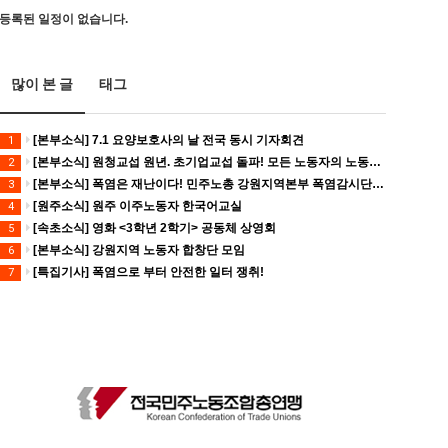
등록된 일정이 없습니다.
많이 본 글
태그
[본부소식] 7.1 요양보호사의 날 전국 동시 기자회견
1
[본부소식] 원청교섭 원년. 초기업교섭 돌파! 모든 노동자의 노동기본권 쟁취! 민주노총 7.15 총파업대회
2
[본부소식] 폭염은 재난이다! 민주노총 강원지역본부 폭염감시단 선포 기자회견
3
[원주소식] 원주 이주노동자 한국어교실
4
[속초소식] 영화 <3학년 2학기> 공동체 상영회
5
[본부소식] 강원지역 노동자 합창단 모임
6
[특집기사] 폭염으로 부터 안전한 일터 쟁취!
7