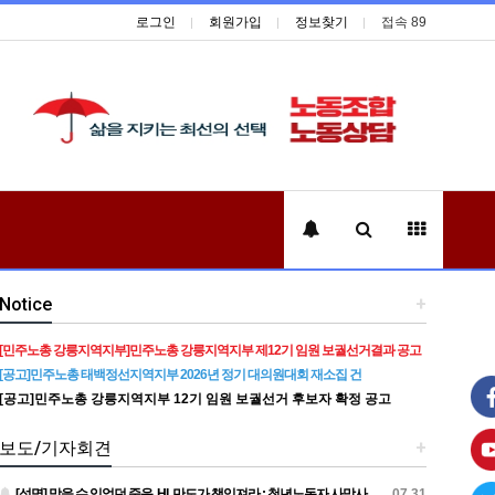
로그인
회원가입
정보찾기
접속 89
Notice
+
[민주노총 강릉지역지부]민주노총 강릉지역지부 제12기 임원 보궐선거결과 공고
[공고]민주노총 태백정선지역지부 2026년 정기 대의원대회 재소집 건
[공고]민주노총 강릉지역지부 12기 임원 보궐선거 후보자 확정 공고
보도/기자회견
+
[성명] 막을 수 있었던 죽음, HL만도가 책임져라 : 청년노동자 사망사고의 철저한 진상규명과 재발방지 대책 마련하라
07.31