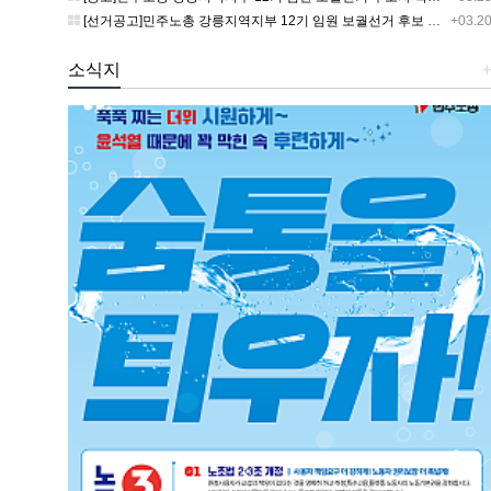
[선거공고]민주노총 강릉지역지부 12기 임원 보궐선거 후보 등록 기간 연장 공고
+03.2
소식지