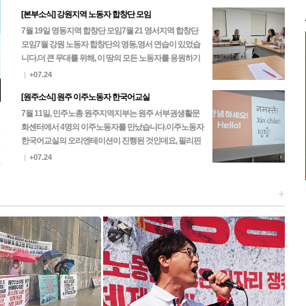
[본부소식] 강원지역 노동자 합창단 모임
7월 19일 영동지역 합창단 모임7월 21 영서지역 합창단
모임 7월 강원 노동자 합창단의 영동,영서 연습이 있었습
니다.더 큰 무대를 위해, 이 땅의 모든 노동자를 응원하기
위해, 노동자 합창단은 한 마음 한 뜻으로…
|
+07.24
[원주소식] 원주 이주노동자 한국어교실
7월 11일, 민주노총 원주지역지부는 원주 서부권생활문
화센터에서 4명의 이주노동자를 만났습니다.이주노동자
5
한국어교실의 오리엔테이션이 진행된 것인데요, 필리핀
3
과 네팔 노동자들이 찾아주셨고 이후 진행되는 본 수업에
|
+07.24
0
는 캄…
+