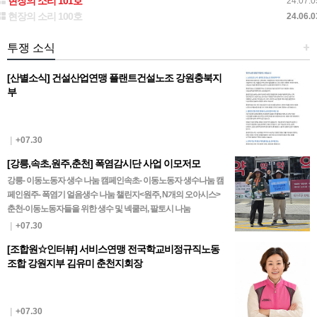
현장의 소리 101호
24.07.0
현장의 소리 100호
24.06.0
투쟁 소식
+
[산별소식] 건설산업연맹 플랜트건설노조 강원충북지
부
|
+07.30
[강릉,속초,원주,춘천] 폭염감시단 사업 이모저모
강릉- 이동노동자 생수 나눔 캠페인속초- 이동노동자 생수나눔 캠
페인원주- 폭염기 얼음생수 나눔 챌린지<원주, N개의 오아시스>
춘천-이동노동자들을 위한 생수 및 넥쿨러, 팔토시 나눔
|
+07.30
[조합원☆인터뷰] 서비스연맹 전국학교비정규직노동
조합 강원지부 김유미 춘천지회장
|
+07.30