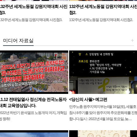
132주년 세계노동절 강원지역대회 사진
132주년 세계노동절 강원지역대회 사
첩3.
첩2.
132주년 세계노동절 강원지역대회 사진첩3.
132주년 세계노동절 강원지역대회 사진첩2.
미디어 자료실
+
11.12 전태일열사 정신계승 전국노동자
<당신의 사월> 예고편
대회 교육영상입니다.
민주노총 원주지역지부는4월 16일(토), 세월호
2022년 하반기 윤석열표 노동개악 저지, 개혁입
참사 8주기를 맞아 원주지역 추모문화제를 진
법 쟁취!
합니다.일시 : 2022년 4월 16일 토요일, 늦…