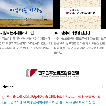
<미싱타는여자들> 예고편
2022 설맞이 귀향길 선전전
민주노총 강원지역본부 <미싱타는여자들> 상
누구나 노조할 권리를! 모두에게 차별없는 노동
영회" 희망의 교실을 지키려다감옥에 갔던 소녀
권을! 죽지 않고 일할 권리를! 정의로운 산업전
들은 무너지지 않고오히려 ... 노동운동의 역사…
환을! 비정규직 없는 세상을! 의료공공성 강화
를! 민…
Notice
+
[민주노총 강릉지역지부]민주노총 강릉지역지부 제12기 임원 보궐선거결과 공고
[공고]민주노총 태백정선지역지부 2026년 정기 대의원대회 재소집 건