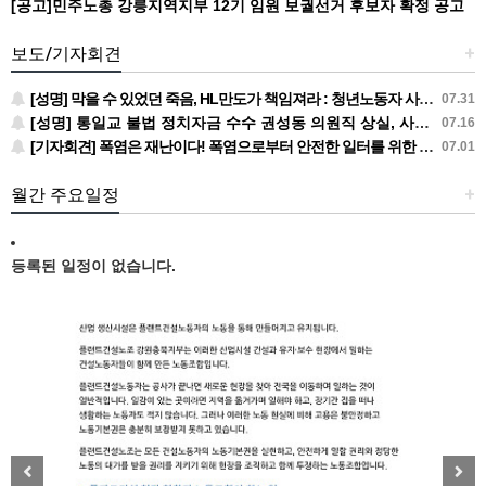
[공고]민주노총 강릉지역지부 12기 임원 보궐선거 후보자 확정 공고
보도/기자회견
+
[성명] 막을 수 있었던 죽음, HL만도가 책임져라 : 청년노동자 사망사고의 철저한 진상규명과 재발방지 대책 마련하라
07.31
[성명] 통일교 불법 정치자금 수수 권성동 의원직 상실, 사필귀정이다
07.16
[기자회견] 폭염은 재난이다! 폭염으로부터 안전한 일터를 위한 민주노총 강원지역본부 폭염감시단 선포 기자회견
07.01
월간 주요일정
+
등록된 일정이 없습니다.