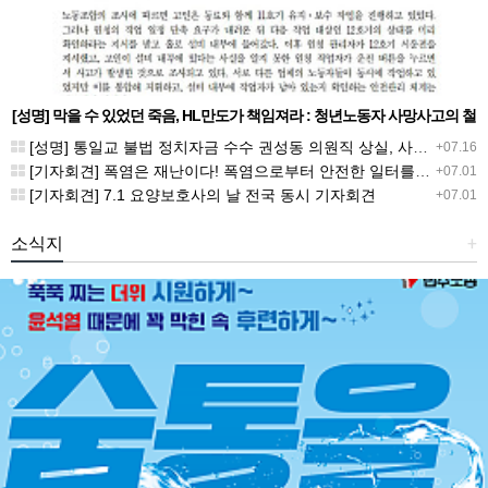
[성명] 막을 수 있었던 죽음, HL만도가 책임져라 : 청년노동자 사망사고의 철
저한 진상규명과 재발방지 대책 마련하라
[성명] 통일교 불법 정치자금 수수 권성동 의원직 상실, 사필귀정이다
+07.16
[기자회견] 폭염은 재난이다! 폭염으로부터 안전한 일터를 위한 민주노총 강원지역본부 폭염감시단 선포 기자회견
+07.01
[기자회견] 7.1 요양보호사의 날 전국 동시 기자회견
+07.01
소식지
+