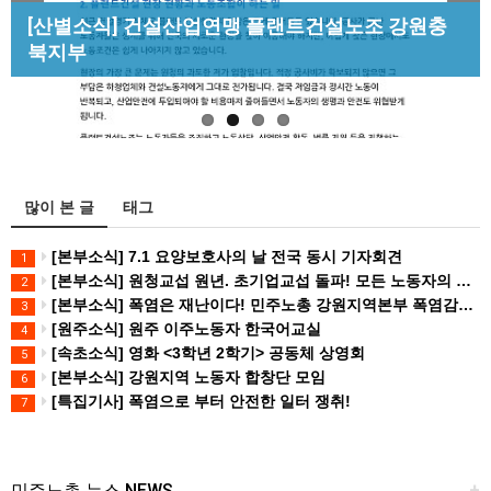
Previous
Next
[성명] 막을 수 있었던 죽음, HL만도가 책임져라 :
[산별소식] 건설산업연맹 플랜트건설노조 강원충
[조합원☆인터뷰] 서비스연맹 전국학교비정규직노
청년노동자 사망사고의 철저한 진상규…
북지부
[강릉,속초,원주,춘천] 폭염감시단 사업 이모저모
동조합 강원지부 김유미 춘천지회장
많이 본 글
태그
[본부소식] 7.1 요양보호사의 날 전국 동시 기자회견
1
[본부소식] 원청교섭 원년. 초기업교섭 돌파! 모든 노동자의 노동기본권 쟁취! 민주노총 7.15 총파업대회
2
[본부소식] 폭염은 재난이다! 민주노총 강원지역본부 폭염감시단 선포 기자회견
3
[원주소식] 원주 이주노동자 한국어교실
4
[속초소식] 영화 <3학년 2학기> 공동체 상영회
5
[본부소식] 강원지역 노동자 합창단 모임
6
[특집기사] 폭염으로 부터 안전한 일터 쟁취!
7
민주노총 뉴스 NEWS
+