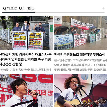
사진으로 보는 활동
+
산재살인 기업 쌍용씨앤이 대표이사 중
전국민주연합노조 해운지부 투쟁소식
대재해기업처벌법 강력처벌 촉구 피켓
전국민주연합노조 해운지부! 2022년8월11일
티선전전 진행 중
당해고 철회투쟁.원직복직 투쟁!노조탄압철회
산재살인 기업 쌍용씨앤이 대표이사 중대재해
투쟁! 455일차!!부당해고철회투쟁! 230일차!!
기업처벌법 강력처벌 촉구민주노총 강원지역본
릉ㆍ…
부 무기한 피켓시위 14일차고용노동부 강원지
청 앞 1인시위 진…