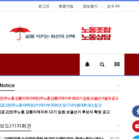
로그인
회원가입
정보찾기
접속 84
Notice
+
[민주노총 강릉지역지부]민주노총 강릉지역지부 제12기 임원 보궐선거결과 공고
[공고]민주노총 태백정선지역지부 2026년 정기 대의원대회 재소집 건
[공고]민주노총 강릉지역지부 12기 임원 보궐선거 후보자 확정 공고
보도/기자회견
+
[성명] 막을 수 있었던 죽음, HL만도가 책임져라 : 청년노동자 사망사고의 철저한 진상규명과 재발방지 대책 마련하라
07.31