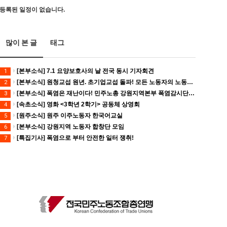
등록된 일정이 없습니다.
많이 본 글
태그
[본부소식] 7.1 요양보호사의 날 전국 동시 기자회견
1
[본부소식] 원청교섭 원년. 초기업교섭 돌파! 모든 노동자의 노동기본권 쟁취! 민주노총 7.15 총파업대회
2
[본부소식] 폭염은 재난이다! 민주노총 강원지역본부 폭염감시단 선포 기자회견
3
[속초소식] 영화 <3학년 2학기> 공동체 상영회
4
[원주소식] 원주 이주노동자 한국어교실
5
[본부소식] 강원지역 노동자 합창단 모임
6
[특집기사] 폭염으로 부터 안전한 일터 쟁취!
7