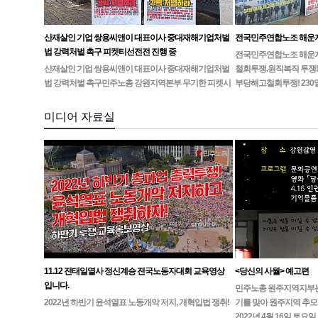
산재살인 기업 쌍용씨앤이 대표이사 중대재해기업처벌
전국민주연합노조 해운
법 강력처벌 촉구 피켓티선전전 진행 중
전국민주연합노조 해운지부
산재살인 기업 쌍용씨앤이 대표이사 중대재해기업처벌
철회투쟁.원직복직 투쟁!
법 강력처벌 촉구민주노총 강원지역본부 무기한 피켓시
부당해고철회투쟁! 230
위 14일차고용노동부 강원지청 앞 1인시위 진…
미디어 자료실
11.12 전태일열사 정신계승 전국노동자대회 교육영상
<당신의 사월> 예고편
입니다.
민주노총 원주지역지부는4월
2022년 하반기 윤석열표 노동개악 저지, 개혁입법 쟁취!
기를 맞아 원주지역 추모
2022년 4월 16일 토요일