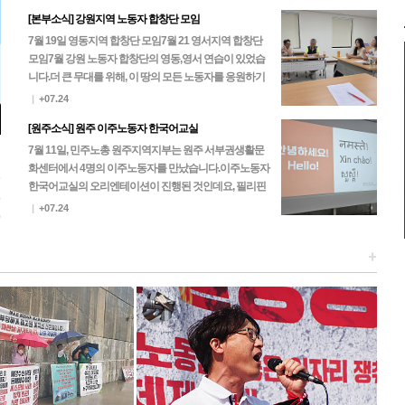
[본부소식] 강원지역 노동자 합창단 모임
7월 19일 영동지역 합창단 모임7월 21 영서지역 합창단
모임 7월 강원 노동자 합창단의 영동,영서 연습이 있었습
니다.더 큰 무대를 위해, 이 땅의 모든 노동자를 응원하기
위해, 노동자 합창단은 한 마음 한 뜻으로…
|
+07.24
[원주소식] 원주 이주노동자 한국어교실
7월 11일, 민주노총 원주지역지부는 원주 서부권생활문
화센터에서 4명의 이주노동자를 만났습니다.이주노동자
5
한국어교실의 오리엔테이션이 진행된 것인데요, 필리핀
3
과 네팔 노동자들이 찾아주셨고 이후 진행되는 본 수업에
|
+07.24
0
는 캄…
+