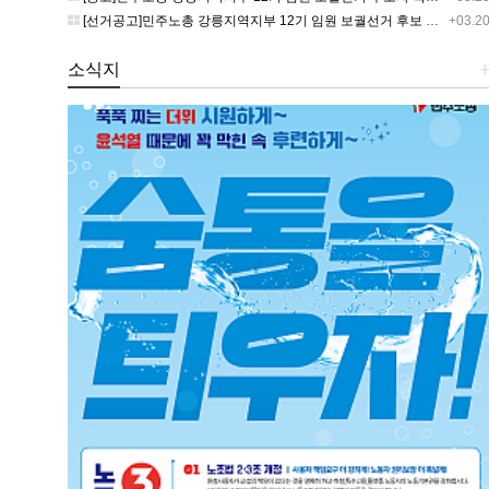
[선거공고]민주노총 강릉지역지부 12기 임원 보궐선거 후보 등록 기간 연장 공고
+03.2
소식지