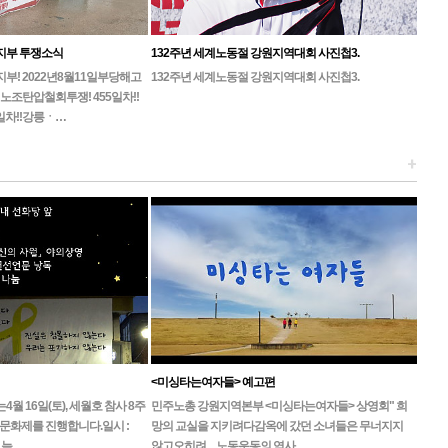
지부 투쟁소식
132주년 세계노동절 강원지역대회 사진첩3.
! 2022년8월11일부당해고
132주년 세계노동절 강원지역대회 사진첩3.
노조탄압철회투쟁! 455일차!!
일차!!강릉ㆍ…
+
<미싱타는여자들> 예고편
 16일(토), 세월호 참사 8주
민주노총 강원지역본부 <미싱타는여자들> 상영회" 희
문화제를 진행합니다.일시 :
망의 교실을 지키려다감옥에 갔던 소녀들은 무너지지
, 늦…
않고오히려 ... 노동운동의 역사…