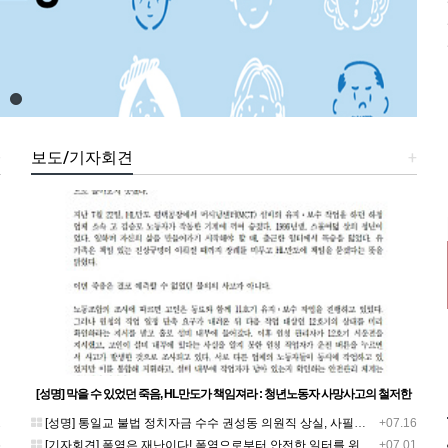
+
보도/기자회견
+
[성명] 막을 수 있었던 죽음, HL만도가 책임져라 : 청년노동자 사망사고의 철저한
진상규명과 재발방지 대책 마련하라
1
[성명] 통일교 불법 정치자금 수수 권성동 의원직 상실, 사필귀정이다
+07.16
5
[기자회견] 폭염은 재난이다! 폭염으로부터 안전한 일터를 위한 민주노총 강원지역본부 폭염감시단 선포 기자회견
+07.01