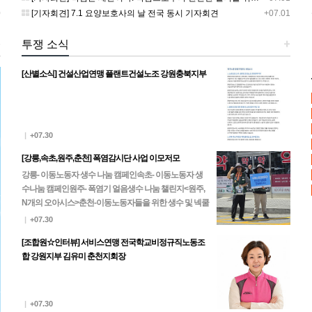
0
[기자회견] 7.1 요양보호사의 날 전국 동시 기자회견
+07.01
+
투쟁 소식
+
[산별소식] 건설산업연맹 플랜트건설노조 강원충북지부
|
+07.30
[강릉,속초,원주,춘천] 폭염감시단 사업 이모저모
강릉- 이동노동자 생수 나눔 캠페인속초- 이동노동자 생
수나눔 캠페인원주- 폭염기 얼음생수 나눔 챌린지<원주,
N개의 오아시스>춘천-이동노동자들을 위한 생수 및 넥쿨
러, 팔토시 나눔
|
+07.30
[조합원☆인터뷰] 서비스연맹 전국학교비정규직노동조
합 강원지부 김유미 춘천지회장
|
+07.30