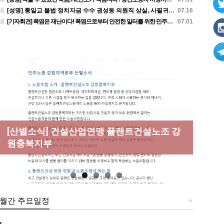
[성명] 통일교 불법 정치자금 수수 권성동 의원직 상실, 사필귀정이다
07.16
[기자회견] 폭염은 재난이다! 폭염으로부터 안전한 일터를 위한 민주노총 강원지역본부 폭염감시단 선포 기자회견
07.01
[성명] 막을 수 있었던 죽음, HL만도가 책임져
라 : 청년노동자 사망사고의 철저한 진상규명
[산별소식] 건설산업연맹 플랜트건설노조 강
[강릉,속초,원주,춘천] 폭염감시단 사업 이모
[조합원☆인터뷰] 서비스연맹 전국학교비정
과 재발방지 대책 마련하라
원충북지부
저모
규직노동조합 강원지부 김유미 춘천지회장
[본부소식] 강원지역 노동자 합창단 모임
월간 주요일정
+