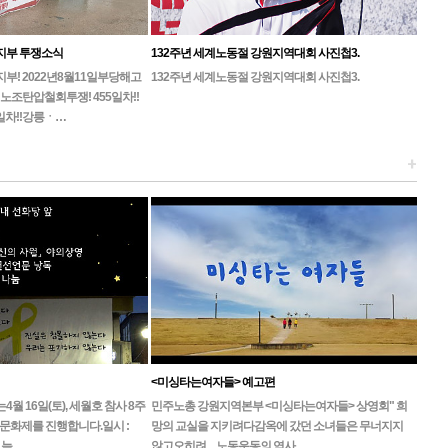
지부 투쟁소식
132주년 세계노동절 강원지역대회 사진첩3.
! 2022년8월11일부당해고
132주년 세계노동절 강원지역대회 사진첩3.
노조탄압철회투쟁! 455일차!!
일차!!강릉ㆍ…
+
<미싱타는여자들> 예고편
 16일(토), 세월호 참사 8주
민주노총 강원지역본부 <미싱타는여자들> 상영회" 희
문화제를 진행합니다.일시 :
망의 교실을 지키려다감옥에 갔던 소녀들은 무너지지
, 늦…
않고오히려 ... 노동운동의 역사…