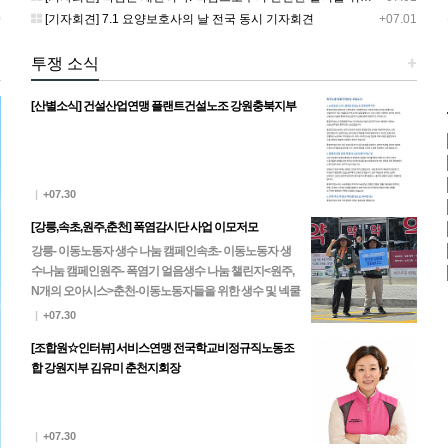
0
[기자회견] 7.1 요양보호사의 날 전국 동시 기자회견
+07.01
+
투쟁 소식
+
[산별소식] 건설산업연맹 플랜트건설노조 강원충북지부
|
+07.30
[강릉,속초,원주,춘천] 폭염감시단 사업 이모저모
강릉- 이동노동자 생수 나눔 캠페인속초- 이동노동자 생
수나눔 캠페인원주- 폭염기 얼음생수 나눔 챌린지<원주,
N개의 오아시스>춘천-이동노동자들을 위한 생수 및 넥쿨
러, 팔토시 나눔
|
+07.30
[조합원☆인터뷰] 서비스연맹 전국학교비정규직노동조
합 강원지부 김유미 춘천지회장
|
+07.30