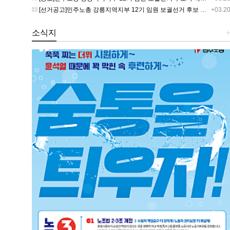
[선거공고]민주노총 강릉지역지부 12기 임원 보궐선거 후보 등록 기간 연장 공고
+03.2
소식지