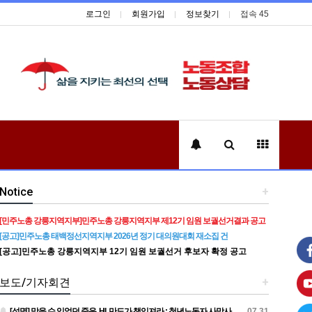
로그인
회원가입
정보찾기
접속 45
Notice
+
[민주노총 강릉지역지부]민주노총 강릉지역지부 제12기 임원 보궐선거결과 공고
[공고]민주노총 태백정선지역지부 2026년 정기 대의원대회 재소집 건
[공고]민주노총 강릉지역지부 12기 임원 보궐선거 후보자 확정 공고
보도/기자회견
+
[성명] 막을 수 있었던 죽음, HL만도가 책임져라 : 청년노동자 사망사고의 철저한 진상규명과 재발방지 대책 마련하라
07.31