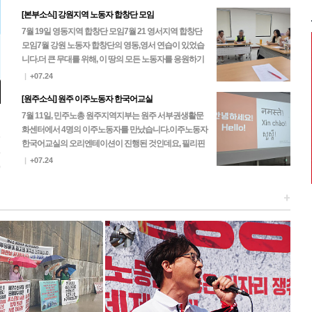
[본부소식] 강원지역 노동자 합창단 모임
7월 19일 영동지역 합창단 모임7월 21 영서지역 합창단
모임 7월 강원 노동자 합창단의 영동,영서 연습이 있었습
니다.더 큰 무대를 위해, 이 땅의 모든 노동자를 응원하기
위해, 노동자 합창단은 한 마음 한 뜻으로…
|
+07.24
[원주소식] 원주 이주노동자 한국어교실
7월 11일, 민주노총 원주지역지부는 원주 서부권생활문
화센터에서 4명의 이주노동자를 만났습니다.이주노동자
5
한국어교실의 오리엔테이션이 진행된 것인데요, 필리핀
3
과 네팔 노동자들이 찾아주셨고 이후 진행되는 본 수업에
|
+07.24
0
는 캄…
+