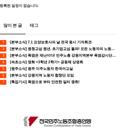
등록된 일정이 없습니다.
많이 본 글
태그
[본부소식] 7.1 요양보호사의 날 전국 동시 기자회견
1
[본부소식] 원청교섭 원년. 초기업교섭 돌파! 모든 노동자의 노동기본권 쟁취! 민주노총 7.15 총파업대회
2
[본부소식] 폭염은 재난이다! 민주노총 강원지역본부 폭염감시단 선포 기자회견
3
[속초소식] 영화 <3학년 2학기> 공동체 상영회
4
[원주소식] 원주 이주노동자 한국어교실
5
[본부소식] 강원지역 노동자 합창단 모임
6
[특집기사] 폭염으로 부터 안전한 일터 쟁취!
7