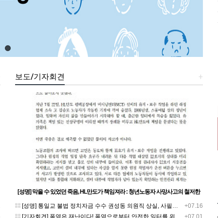
+
보도/기자회견
+
[성명] 막을 수 있었던 죽음, HL만도가 책임져라 : 청년노동자 사망사고의 철저한
진상규명과 재발방지 대책 마련하라
1
[성명] 통일교 불법 정치자금 수수 권성동 의원직 상실, 사필귀정이다
+07.16
5
[기자회견] 폭염은 재난이다! 폭염으로부터 안전한 일터를 위한 민주노총 강원지역본부 폭염감시단 선포 기자회견
+07.01