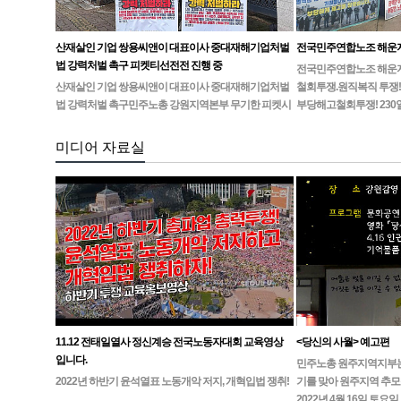
산재살인 기업 쌍용씨앤이 대표이사 중대재해기업처벌
전국민주연합노조 해운
법 강력처벌 촉구 피켓티선전전 진행 중
전국민주연합노조 해운지부
산재살인 기업 쌍용씨앤이 대표이사 중대재해기업처벌
철회투쟁.원직복직 투쟁!
법 강력처벌 촉구민주노총 강원지역본부 무기한 피켓시
부당해고철회투쟁! 230
위 14일차고용노동부 강원지청 앞 1인시위 진…
미디어 자료실
11.12 전태일열사 정신계승 전국노동자대회 교육영상
<당신의 사월> 예고편
입니다.
민주노총 원주지역지부는4월
2022년 하반기 윤석열표 노동개악 저지, 개혁입법 쟁취!
기를 맞아 원주지역 추모
2022년 4월 16일 토요일