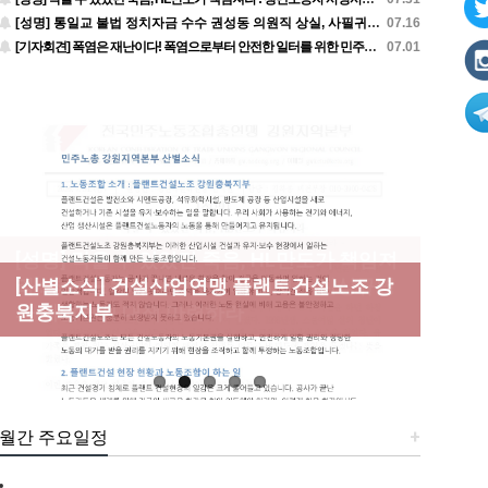
[성명] 통일교 불법 정치자금 수수 권성동 의원직 상실, 사필귀정이다
07.16
[기자회견] 폭염은 재난이다! 폭염으로부터 안전한 일터를 위한 민주노총 강원지역본부 폭염감시단 선포 기자회견
07.01
[성명] 막을 수 있었던 죽음, HL만도가 책임져
라 : 청년노동자 사망사고의 철저한 진상규명
[산별소식] 건설산업연맹 플랜트건설노조 강
[강릉,속초,원주,춘천] 폭염감시단 사업 이모
[조합원☆인터뷰] 서비스연맹 전국학교비정
과 재발방지 대책 마련하라
원충북지부
저모
규직노동조합 강원지부 김유미 춘천지회장
[본부소식] 강원지역 노동자 합창단 모임
월간 주요일정
+