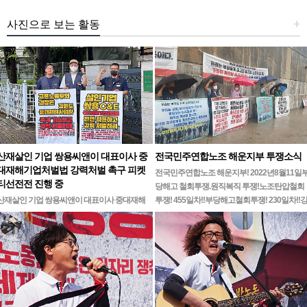
사진으로 보는 활동
+
산재살인 기업 쌍용씨앤이 대표이사 중
전국민주연합노조 해운지부 투쟁소식
대재해기업처벌법 강력처벌 촉구 피켓
전국민주연합노조 해운지부! 2022년8월11일
티선전전 진행 중
당해고 철회투쟁.원직복직 투쟁!노조탄압철회
산재살인 기업 쌍용씨앤이 대표이사 중대재해
투쟁! 455일차!!부당해고철회투쟁! 230일차!!
기업처벌법 강력처벌 촉구민주노총 강원지역본
릉ㆍ…
부 무기한 피켓시위 14일차고용노동부 강원지
청 앞 1인시위 진…