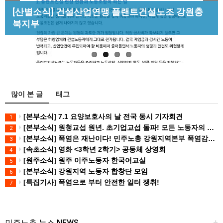
Previous
Next
[산별소식] 건설산업연맹 플랜트건설노조 강원충
[성명] 막을 수 있었던 죽음, HL만도가 책임져라 :
[조합원☆인터뷰] 서비스연맹 전국학교비정규직노
[강릉,속초,원주,춘천] 폭염감시단 사업 이모저모
북지부
청년노동자 사망사고의 철저한 진상규…
동조합 강원지부 김유미 춘천지회장
많이 본 글
태그
[본부소식] 7.1 요양보호사의 날 전국 동시 기자회견
1
[본부소식] 원청교섭 원년. 초기업교섭 돌파! 모든 노동자의 노동기본권 쟁취! 민주노총 7.15 총파업대회
2
[본부소식] 폭염은 재난이다! 민주노총 강원지역본부 폭염감시단 선포 기자회견
3
[속초소식] 영화 <3학년 2학기> 공동체 상영회
4
[원주소식] 원주 이주노동자 한국어교실
5
[본부소식] 강원지역 노동자 합창단 모임
6
[특집기사] 폭염으로 부터 안전한 일터 쟁취!
7
민주노총 뉴스 NEWS
+