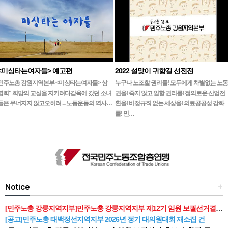
<미싱타는여자들> 예고편
2022 설맞이 귀향길 선전전
민주노총 강원지역본부 <미싱타는여자들> 상
누구나 노조할 권리를! 모두에게 차별없는 노동
영회" 희망의 교실을 지키려다감옥에 갔던 소녀
권을! 죽지 않고 일할 권리를! 정의로운 산업전
들은 무너지지 않고오히려 ... 노동운동의 역사…
환을! 비정규직 없는 세상을! 의료공공성 강화
를! 민…
Notice
+
[민주노총 강릉지역지부]민주노총 강릉지역지부 제12기 임원 보궐선거결과 공고
[공고]민주노총 태백정선지역지부 2026년 정기 대의원대회 재소집 건