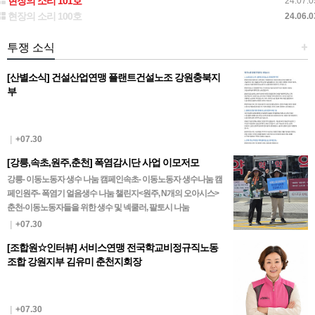
현장의 소리 101호
24.07.0
현장의 소리 100호
24.06.0
투쟁 소식
+
[산별소식] 건설산업연맹 플랜트건설노조 강원충북지
부
|
+07.30
[강릉,속초,원주,춘천] 폭염감시단 사업 이모저모
강릉- 이동노동자 생수 나눔 캠페인속초- 이동노동자 생수나눔 캠
페인원주- 폭염기 얼음생수 나눔 챌린지<원주, N개의 오아시스>
춘천-이동노동자들을 위한 생수 및 넥쿨러, 팔토시 나눔
|
+07.30
[조합원☆인터뷰] 서비스연맹 전국학교비정규직노동
조합 강원지부 김유미 춘천지회장
|
+07.30