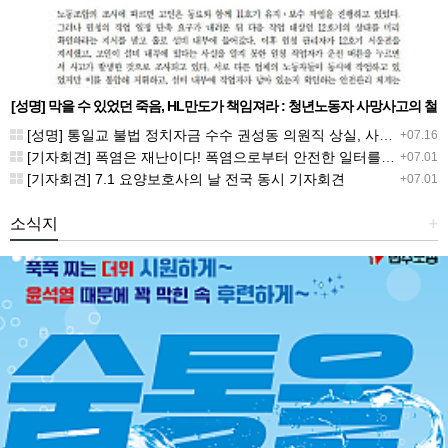
[성명] 막을 수 있었던 죽음, HL만도가 책임져라 : 청년노동자 사망사고의 철
저한 진상규명과 재발방지 대책 마련하라
[성명] 통일교 불법 정치자금 수수 권성동 의원직 상실, 사필귀정이다
+07.16
[기자회견] 폭염은 재난이다! 폭염으로부터 안전한 일터를 위한 민주노총 강원지역본부 폭염감시단 선포 기자회견
+07.01
[기자회견] 7.1 요양보호사의 날 전국 동시 기자회견
+07.01
소식지
+