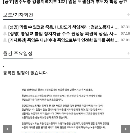
[공고]민주노총 강릉지역지부 12기 임원 보궐선거 후보자 확정 공고
보도/기자회견
+
[성명] 막을 수 있었던 죽음, HL만도가 책임져라 : 청년노동자 사망사고의 철저한 진상규명과 재발방지 대책 마련하라
07.31
[성명] 통일교 불법 정치자금 수수 권성동 의원직 상실, 사필귀정이다
07.16
[기자회견] 폭염은 재난이다! 폭염으로부터 안전한 일터를 위한 민주노총 강원지역본부 폭염감시단 선포 기자회견
07.01
월간 주요일정
+
등록된 일정이 없습니다.