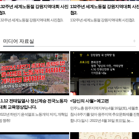
132주년 세계노동절 강원지역대회 사진
132주년 세계노동절 강원지역대회 사
첩3.
첩2.
132주년 세계노동절 강원지역대회 사진첩3.
132주년 세계노동절 강원지역대회 사진첩2.
미디어 자료실
+
11.12 전태일열사 정신계승 전국노동자
<당신의 사월> 예고편
대회 교육영상입니다.
민주노총 원주지역지부는4월 16일(토), 세월호
2022년 하반기 윤석열표 노동개악 저지, 개혁입
참사 8주기를 맞아 원주지역 추모문화제를 진
법 쟁취!
합니다.일시 : 2022년 4월 16일 토요일, 늦…