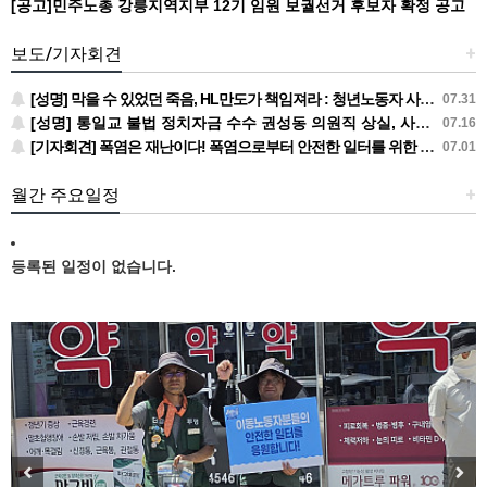
[공고]민주노총 강릉지역지부 12기 임원 보궐선거 후보자 확정 공고
보도/기자회견
+
[성명] 막을 수 있었던 죽음, HL만도가 책임져라 : 청년노동자 사망사고의 철저한 진상규명과 재발방지 대책 마련하라
07.31
[성명] 통일교 불법 정치자금 수수 권성동 의원직 상실, 사필귀정이다
07.16
[기자회견] 폭염은 재난이다! 폭염으로부터 안전한 일터를 위한 민주노총 강원지역본부 폭염감시단 선포 기자회견
07.01
월간 주요일정
+
등록된 일정이 없습니다.