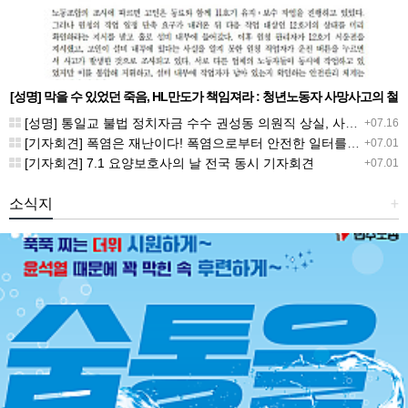
[성명] 막을 수 있었던 죽음, HL만도가 책임져라 : 청년노동자 사망사고의 철
저한 진상규명과 재발방지 대책 마련하라
[성명] 통일교 불법 정치자금 수수 권성동 의원직 상실, 사필귀정이다
+07.16
[기자회견] 폭염은 재난이다! 폭염으로부터 안전한 일터를 위한 민주노총 강원지역본부 폭염감시단 선포 기자회견
+07.01
[기자회견] 7.1 요양보호사의 날 전국 동시 기자회견
+07.01
소식지
+