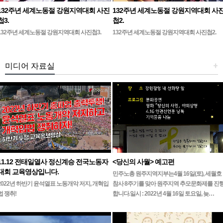
132주년 세계노동절 강원지역대회 사진
132주년 세계노동절 강원지역대회 사
첩3.
첩2.
132주년 세계노동절 강원지역대회 사진첩3.
132주년 세계노동절 강원지역대회 사진첩2.
미디어 자료실
+
11.12 전태일열사 정신계승 전국노동자
<당신의 사월> 예고편
대회 교육영상입니다.
민주노총 원주지역지부는4월 16일(토), 세월호
2022년 하반기 윤석열표 노동개악 저지, 개혁입
참사 8주기를 맞아 원주지역 추모문화제를 진
법 쟁취!
합니다.일시 : 2022년 4월 16일 토요일, 늦…