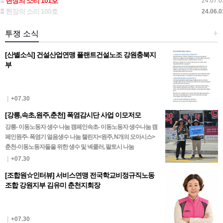
현장의 소리 101호
24.07.0
현장의 소리 100호
24.06.0
투쟁 소식
+
[산별소식] 건설산업연맹 플랜트건설노조 강원충북지
부
|
+07.30
[강릉,속초,원주,춘천] 폭염감시단 사업 이모저모
강릉- 이동노동자 생수 나눔 캠페인속초- 이동노동자 생수나눔 캠
페인원주- 폭염기 얼음생수 나눔 챌린지<원주, N개의 오아시스>
춘천-이동노동자들을 위한 생수 및 넥쿨러, 팔토시 나눔
|
+07.30
[조합원☆인터뷰] 서비스연맹 전국학교비정규직노동
조합 강원지부 김유미 춘천지회장
|
+07.30