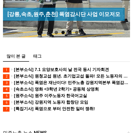
Previous
Next
[조합원☆인터뷰] 서비스연맹 전국학교비정규직노
[산별소식] 건설산업연맹 플랜트건설노조 강원충
[성명] 막을 수 있었던 죽음, HL만도가 책임져라 :
동조합 강원지부 김유미 춘천지회장
[강릉,속초,원주,춘천] 폭염감시단 사업 이모저모
북지부
청년노동자 사망사고의 철저한 진상규…
많이 본 글
태그
[본부소식] 7.1 요양보호사의 날 전국 동시 기자회견
1
[본부소식] 원청교섭 원년. 초기업교섭 돌파! 모든 노동자의 노동기본권 쟁취! 민주노총 7.15 총파업대회
2
[본부소식] 폭염은 재난이다! 민주노총 강원지역본부 폭염감시단 선포 기자회견
3
[속초소식] 영화 <3학년 2학기> 공동체 상영회
4
[원주소식] 원주 이주노동자 한국어교실
5
[본부소식] 강원지역 노동자 합창단 모임
6
[특집기사] 폭염으로 부터 안전한 일터 쟁취!
7
민주노총 뉴스 NEWS
+