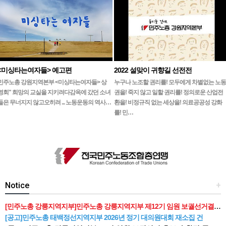
<미싱타는여자들> 예고편
2022 설맞이 귀향길 선전전
민주노총 강원지역본부 <미싱타는여자들> 상
누구나 노조할 권리를! 모두에게 차별없는 노동
영회" 희망의 교실을 지키려다감옥에 갔던 소녀
권을! 죽지 않고 일할 권리를! 정의로운 산업전
들은 무너지지 않고오히려 ... 노동운동의 역사…
환을! 비정규직 없는 세상을! 의료공공성 강화
를! 민…
Notice
+
[민주노총 강릉지역지부]민주노총 강릉지역지부 제12기 임원 보궐선거결과 공고
[공고]민주노총 태백정선지역지부 2026년 정기 대의원대회 재소집 건