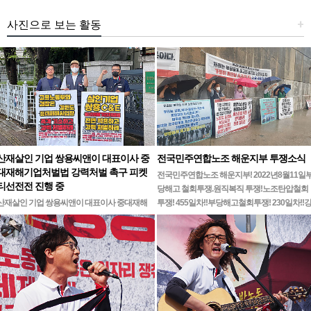
사진으로 보는 활동
+
산재살인 기업 쌍용씨앤이 대표이사 중
전국민주연합노조 해운지부 투쟁소식
대재해기업처벌법 강력처벌 촉구 피켓
전국민주연합노조 해운지부! 2022년8월11일
티선전전 진행 중
당해고 철회투쟁.원직복직 투쟁!노조탄압철회
산재살인 기업 쌍용씨앤이 대표이사 중대재해
투쟁! 455일차!!부당해고철회투쟁! 230일차!!
기업처벌법 강력처벌 촉구민주노총 강원지역본
릉ㆍ…
부 무기한 피켓시위 14일차고용노동부 강원지
청 앞 1인시위 진…